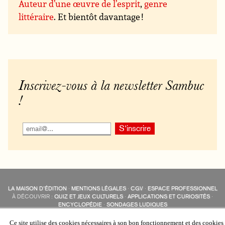
Auteur d’une œuvre de l’esprit
,
genre
littéraire
. Et bientôt davantage !
Inscrivez-vous à la newsletter Sambuc
!
LA MAISON D’ÉDITION
·
MENTIONS LÉGALES
·
CGV
·
ESPACE PROFESSIONNEL
À DÉCOUVRIR :
QUIZ ET JEUX CULTURELS
·
APPLICATIONS ET CURIOSITÉS
·
ENCYCLOPÉDIE
·
SONDAGES LUDIQUES
LES ÉDITIONS SAMBUC SUR LES RÉSEAUX SOCIAUX
COLLECTIONS :
SAMBUC
·
ÉDISOLUM
·
REVUE LITTÉRAIRE
L’EAU-FORTE
Ce site utilise des cookies nécessaires à son bon fonctionnement et des cookies