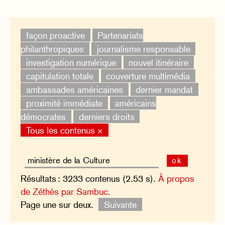
façon proactive
Partenariats
philanthropiques
journalisme responsable
investigation numérique
nouvel itinéraire
capitulation totale
couverture multimédia
ambassades américaines
dernier mandat
proximité immédiate
américains
démocrates
derniers droits
Tous les contenus ×
ok
Résultats : 3233 contenus (2.53 s).
À propos
de Zéthès par Sambuc.
Page une sur deux.
Suivante