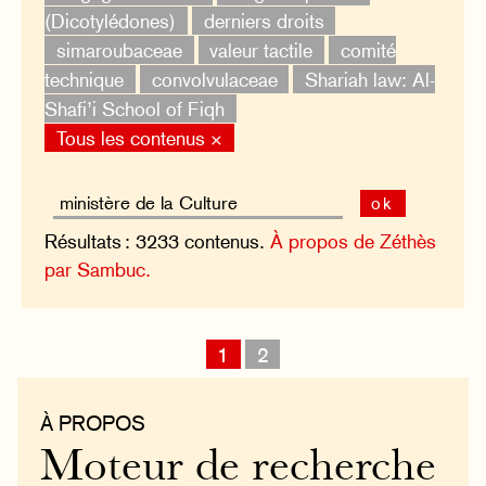
(Dicotylédones)
derniers droits
simaroubaceae
valeur tactile
comité
technique
convolvulaceae
Shariah law: Al-
Shafi’i School of Fiqh
Tous les contenus ×
ok
Résultats : 3233 contenus.
À propos de Zéthès
par Sambuc.
1
2
À PROPOS
Moteur de recherche