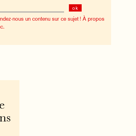
ok
dez-nous un contenu sur ce sujet !
À propos
c.
e
ons