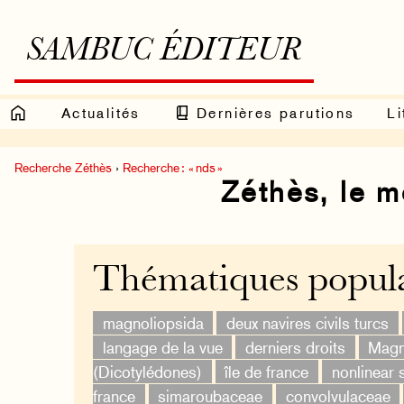
SAMBUC ÉDITEUR
Actualités
Dernières parutions
Li
Recherche Zéthès
›
Recherche : « nds »
Zéthès, le 
Thématiques popula
magnoliopsida
deux navires civils turcs
langage de la vue
derniers droits
Magn
(Dicotylédones)
île de france
nonlinear 
france
simaroubaceae
convolvulaceae