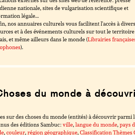
cations externes sur des sites web de référence : presse
dienne nationale, sites de vulgarisation scientifique et
ormation légale...
in, nos annuaires culturels vous facilitent l'accès à diver
urces et à des événements culturels sur tout le territoire
ais, et même ailleurs dans le monde (
Librairies française
cophones
).
Choses du monde à découvri
es sur des choses du monde (entités) à découvrir parmi 
nus des éditions Sambuc :
ville
,
langue du monde
,
pays 
de
,
couleur
,
région géographique
,
Classification Thèmes