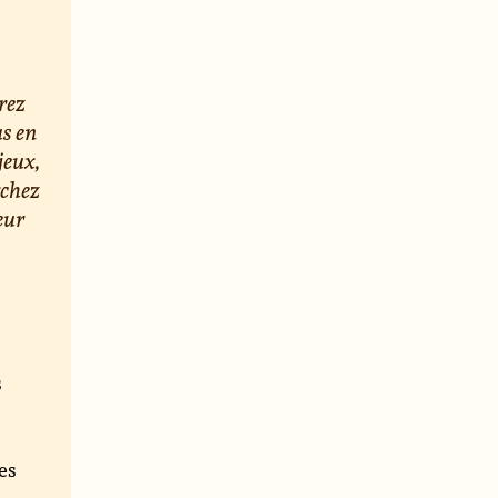
rez
us en
jeux,
rchez
eur
s
e
es