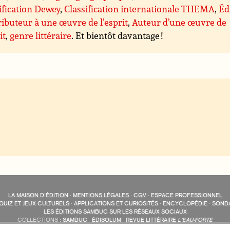
ification Dewey
,
Classification internationale THEMA
,
Éd
ibuteur à une œuvre de l’esprit
,
Auteur d’une œuvre de
it
,
genre littéraire
. Et bientôt davantage !
LA MAISON D’ÉDITION
·
MENTIONS LÉGALES
·
CGV
·
ESPACE PROFESSIONNEL
QUIZ ET JEUX CULTURELS
·
APPLICATIONS ET CURIOSITÉS
·
ENCYCLOPÉDIE
·
SOND
LES ÉDITIONS SAMBUC SUR LES RÉSEAUX SOCIAUX
COLLECTIONS :
SAMBUC
·
ÉDISOLUM
·
REVUE LITTÉRAIRE
L’EAU-FORTE
AUTRES SITES :
COLL. « LES ÉDISOLUM »