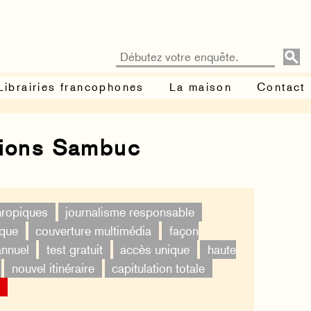
Librairies francophones
La maison
Contact
tions Sambuc
thropiques
journalisme responsable
ique
couverture multimédia
façon
annuel
test gratuit
accès unique
haute
nouvel itinéraire
capitulation totale
×