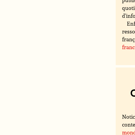
publi
quoti
d'inf
Enf
resso
franç
fran
Notic
conte
mon