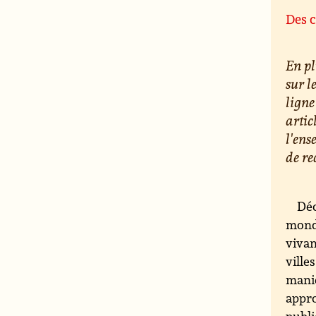
Des c
En pl
sur l
ligne
artic
l'ens
de re
Déc
monde
vivan
ville
maniè
appro