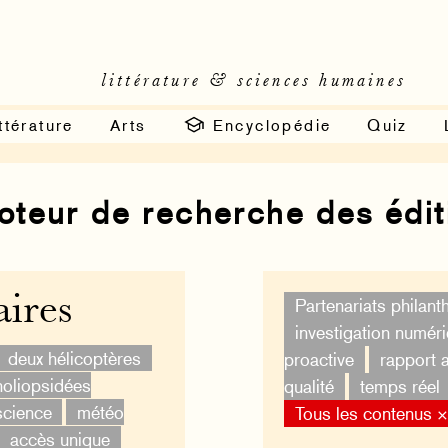
littérature & sciences humaines
ttérature
Arts
Encyclopédie
Quiz
moteur de recherche des édi
ires
Partenariats philan
investigation numér
deux hélicoptères
proactive
rapport 
oliopsidées
qualité
temps réel
science
météo
Tous les contenus 
accès unique