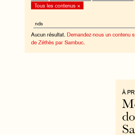
Tous les contenus ×
Aucun résultat.
Demandez-nous un contenu sur
de Zéthès par Sambuc.
À P
Mo
do
S