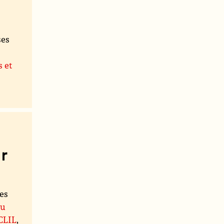
ses
s et
r
les
du
 CLIL
,