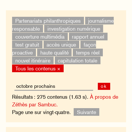
Partenariats philanthropiques
journalisme
responsable
investigation numérique
couverture multimédia
rapport annuel
test gratuit
accès unique
façon
proactive
haute qualité
temps réel
nouvel itinéraire
capitulation totale
Tous les contenus ×
ok
Résultats : 275 contenus (1.63 s).
À propos de
Zéthès par Sambuc.
Page une sur vingt-quatre.
Suivante