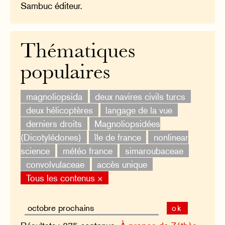
Sambuc éditeur.
Thématiques
populaires
magnoliopsida
deux navires civils turcs
deux hélicoptères
langage de la vue
derniers droits
Magnoliopsidées
(Dicotylédones)
île de france
nonlinear
science
météo france
simaroubaceae
convolvulaceae
accès unique
Tous les contenus ×
ok