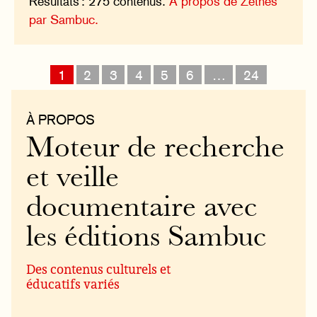
Résultats : 275 contenus.
À propos de Zéthès
par Sambuc.
1
2
3
4
5
6
…
24
À PROPOS
Moteur de recherche
et veille
documentaire avec
les éditions Sambuc
Des contenus culturels et
éducatifs variés