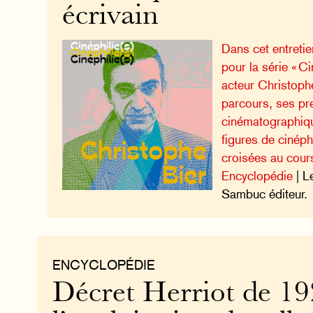
écrivain
Dans cet entreti
pour la série « Cin
acteur Christoph
parcours, ses pr
cinématographiqu
figures de cinéph
croisées au cours
Encyclopédie
| L
Sambuc éditeur.
ENCYCLOPÉDIE
Décret Herriot de 19