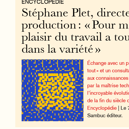
ENCYCLOPÉDIE
Stéphane Plet, direct
production : « Pour mo
plaisir du travail a to
dans la variété »
Échange avec un pr
tout » et un consul
aux connaissances t
par la maîtrise tec
l’incroyable évolut
de la fin du siècle 
Encyclopédie
| Le 
Sambuc éditeur.