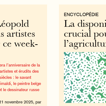
ENCYCLOPÉDIE
Léopold
La disponi
s artistes
crucial po
r ce week-
l’agricult
ra l’anniversaire de la
artistes et érudits des
iècles : le savant
maldi, le peintre belge
 le dessinateur russe
21 novembre 2025, par