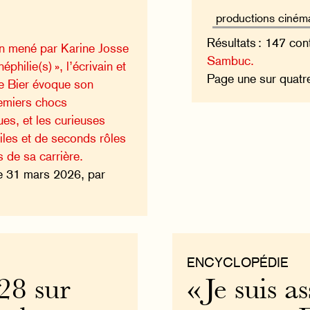
Résultats : 147 con
en mené par Karine Josse
Sambuc.
éphilie(s) », l’écrivain et
Page une sur quat
e Bier évoque son
emiers chocs
es, et les curieuses
iles et de seconds rôles
 de sa carrière.
e 31 mars 2026, par
ENCYCLOPÉDIE
28 sur
« Je suis a