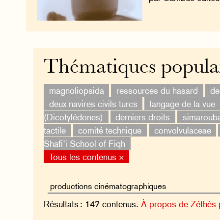
Thématiques popula
magnoliopsida
ressources du hasard
de
deux navires civils turcs
langage de la vue
(Dicotylédones)
derniers droits
simaroub
tactile
comité technique
convolvulaceae
Shafi’i School of Fiqh
Tous les contenus ×
Résultats : 147 contenus.
À propos de Zéthès