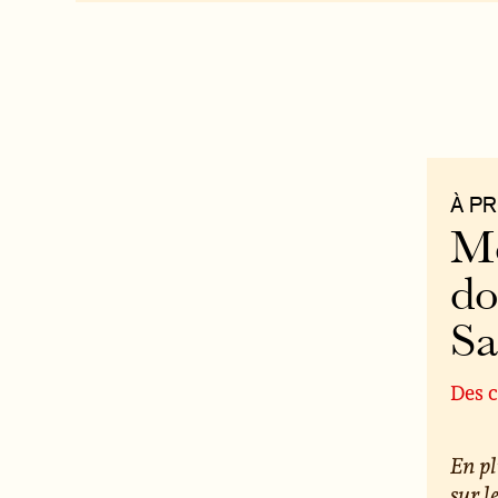
À P
Mo
do
S
Des c
En pl
sur l