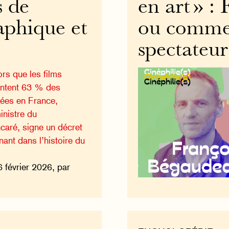
s de
en art » :
aphique et
ou comme
spectateur
ors que les films
entent 63 % des
tées en France,
inistre du
caré, signe un décret
ant dans l’histoire du
6 février 2026, par