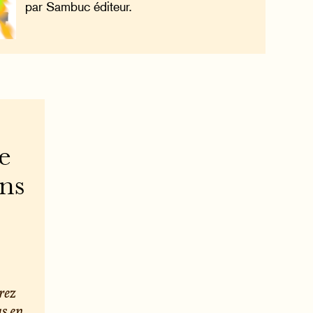
par Sambuc éditeur.
e
ons
rez
us en