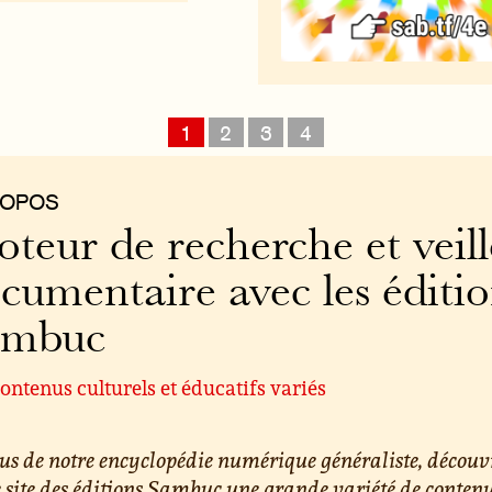
1
2
3
4
ROPOS
teur de recherche et veill
cumentaire avec les éditi
ambuc
ontenus culturels et éducatifs variés
us de notre encyclopédie numérique généraliste, découv
e site des éditions Sambuc une grande variété de conten