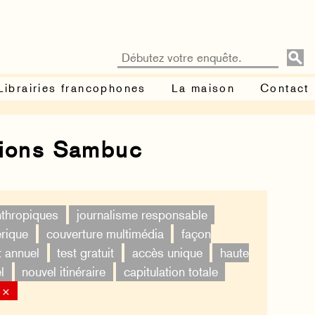
Librairies francophones
La maison
Contact
tions Sambuc
nthropiques
journalisme responsable
érique
couverture multimédia
façon
t annuel
test gratuit
accès unique
haute
l
nouvel itinéraire
capitulation totale
 ×