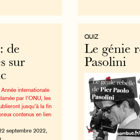
QUIZ
: de
Le génie r
s sur
Pasolini
uc
 Année internationale
clamée par l’ONU, les
lieront jusqu’à la fin
reux contenus en lien
22 septembre 2022,
r.