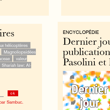
ires
ENCYCLOPÉDIE
Dernier jou
ux hélicoptères
publication
Magnoliopsidées
aceae
valeur
Pasolini et 
Shariah law: Al-
ok
 par Sambuc.