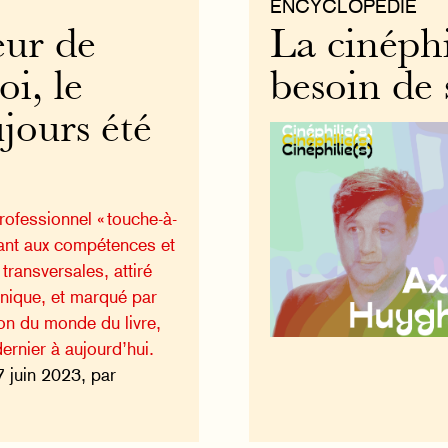
ENCYCLOPÉDIE
eur de
La cinéphil
i, le
besoin de 
ujours été
ofessionnel « touche-à-
tant aux compétences et
ransversales, attiré
hnique, et marqué par
ion du monde du livre,
dernier à aujourd’hui.
7 juin 2023, par