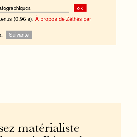
ok
tenus (0.96 s).
À propos de Zéthès par
re.
Suivante
ssez matérialiste