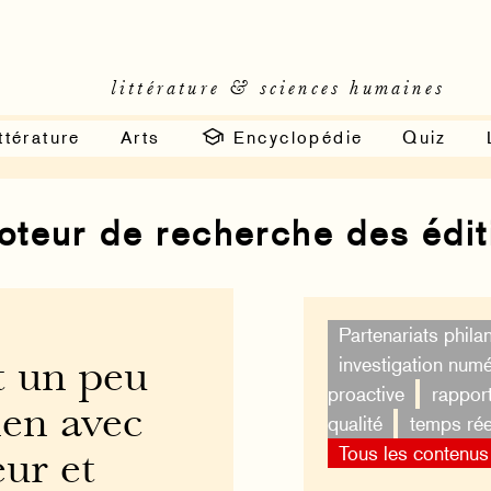
littérature & sciences humaines
ttérature
Arts
Encyclopédie
Quiz
moteur de recherche des édi
Partenariats phila
investigation num
st un peu
proactive
rappor
ien avec
qualité
temps rée
Tous les contenus
eur et