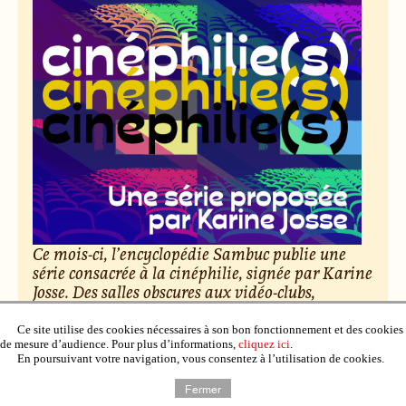
Ce mois-ci, l’encyclopédie Sambuc publie une
série consacrée à la cinéphilie, signée par Karine
Josse. Des salles obscures aux vidéo-clubs,
découvrez cent nuances d’amour du cinéma.
Ce site utilise des cookies nécessaires à son bon fonctionnement et des cookies
de mesure d’audience. Pour plus d’informations,
cliquez ici
.
Le 6 février 2026, par Raphaël Deuff.
En poursuivant votre navigation, vous consentez à l’utilisation de cookies.
Lire l’article
Fermer