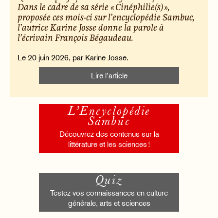
Dans le cadre de sa série « Cinéphilie(s) »,
proposée ces mois-ci sur l’encyclopédie Sambuc,
l’autrice Karine Josse donne la parole à
l’écrivain François Bégaudeau.
Le 20 juin 2026, par Karine Josse.
Lire l’article
L’Encyclopédie
Sambuc
Découvrez des contenus sur la
littérature et les sciences !
Quiz
Testez vos connaissances en culture
générale, arts et sciences