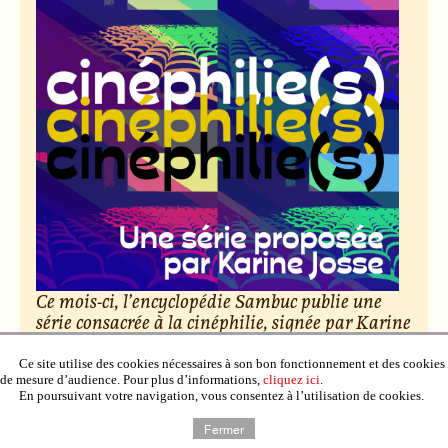
Ce mois-ci, l’encyclopédie Sambuc publie une
série consacrée à la cinéphilie, signée par Karine
Josse. Des salles obscures aux vidéo-clubs,
découvrez cent nuances d’amour du cinéma.
Ce site utilise des cookies nécessaires à son bon fonctionnement et des cookies
de mesure d’audience. Pour plus d’informations,
cliquez ici
.
En poursuivant votre navigation, vous consentez à l’utilisation de cookies.
Le 6 février 2026, par Raphaël Deuff.
Fermer
Lire l’article