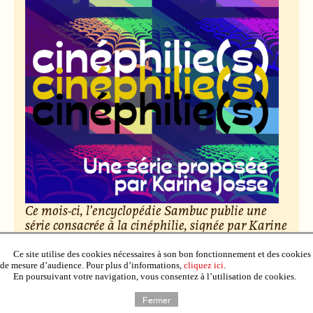
Ce mois-ci, l’encyclopédie Sambuc publie une
série consacrée à la cinéphilie, signée par Karine
Josse. Des salles obscures aux vidéo-clubs,
découvrez cent nuances d’amour du cinéma.
Ce site utilise des cookies nécessaires à son bon fonctionnement et des cookies
de mesure d’audience. Pour plus d’informations,
cliquez ici
.
En poursuivant votre navigation, vous consentez à l’utilisation de cookies.
Le 6 février 2026, par Raphaël Deuff.
Fermer
Lire l’article