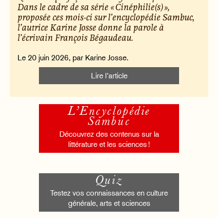
Dans le cadre de sa série « Cinéphilie(s) »,
proposée ces mois-ci sur l’encyclopédie Sambuc,
l’autrice Karine Josse donne la parole à
l’écrivain François Bégaudeau.
Le 20 juin 2026, par Karine Josse.
Lire l’article
L’Encyclopédie
Sambuc
Découvrez des contenus sur la
littérature et les sciences !
Quiz
Testez vos connaissances en culture
générale, arts et sciences