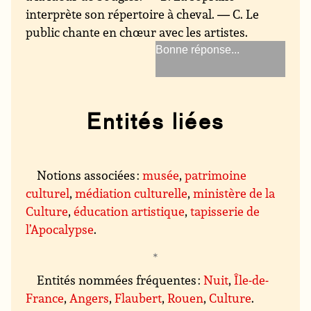
interprète son répertoire à cheval. — C. Le
public chante en chœur avec les artistes.
La soprano interprète son
répertoire à cheval
Entités liées
Notions associées :
musée
,
patrimoine
culturel
,
médiation culturelle
,
ministère de la
Culture
,
éducation artistique
,
tapisserie de
l’Apocalypse
.
Entités nommées fréquentes :
Nuit
,
Île-de-
France
,
Angers
,
Flaubert
,
Rouen
,
Culture
.