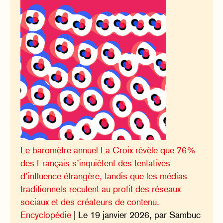
Le baromètre annuel La Croix révèle que 76%
des Français s’inquiètent des tentatives
d’influence étrangère, tandis que les médias
traditionnels reculent au profit des réseaux
sociaux et des créateurs de contenu.
Encyclopédie
| Le 19 janvier 2026, par Sambuc