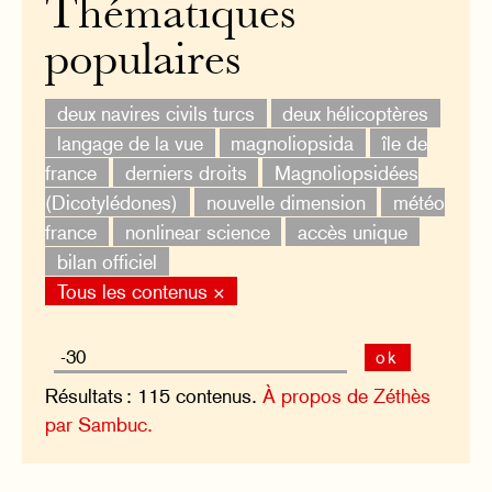
Thématiques
populaires
deux navires civils turcs
deux hélicoptères
langage de la vue
magnoliopsida
île de
france
derniers droits
Magnoliopsidées
(Dicotylédones)
nouvelle dimension
météo
france
nonlinear science
accès unique
bilan officiel
Tous les contenus ×
ok
Résultats : 115 contenus.
À propos de Zéthès
par Sambuc.