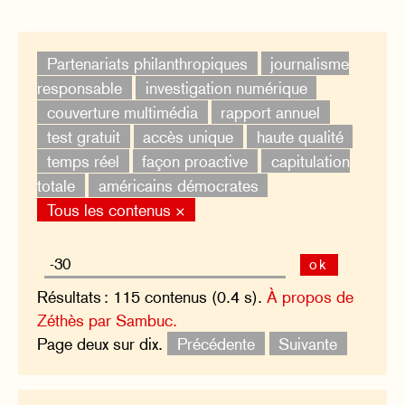
Partenariats philanthropiques
journalisme
responsable
investigation numérique
couverture multimédia
rapport annuel
test gratuit
accès unique
haute qualité
temps réel
façon proactive
capitulation
totale
américains démocrates
Tous les contenus ×
ok
Résultats : 115 contenus (0.4 s).
À propos de
Zéthès par Sambuc.
Page deux sur dix.
Précédente
Suivante