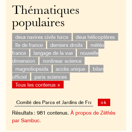
Thématiques
populaires
deux navires civils turcs
deux hélicoptères
île de france
derniers droits
météo
france
langage de la vue
nouvelle
dimension
nonlinear science
magnoliopsida
accès unique
bilan
officiel
paris sciences
Tous les contenus ×
ok
Résultats : 981 contenus.
À propos de Zéthès
par Sambuc.