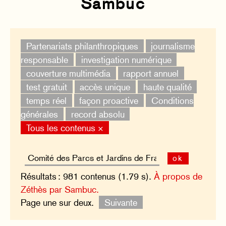
Sambuc
Partenariats philanthropiques
journalisme
responsable
investigation numérique
couverture multimédia
rapport annuel
test gratuit
accès unique
haute qualité
temps réel
façon proactive
Conditions
générales
record absolu
Tous les contenus ×
ok
Résultats : 981 contenus (1.79 s).
À propos de
Zéthès par Sambuc.
Page une sur deux.
Suivante