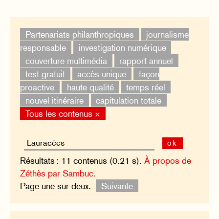
Partenariats philanthropiques
journalisme
responsable
investigation numérique
couverture multimédia
rapport annuel
test gratuit
accès unique
façon
proactive
haute qualité
temps réel
nouvel itinéraire
capitulation totale
Tous les contenus ×
ok
Résultats : 11 contenus (0.21 s).
À propos de
Zéthès par Sambuc.
Page une sur deux.
Suivante