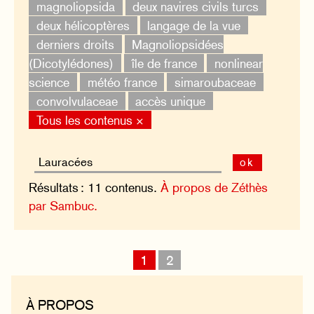
magnoliopsida
deux navires civils turcs
deux hélicoptères
langage de la vue
derniers droits
Magnoliopsidées
(Dicotylédones)
île de france
nonlinear
science
météo france
simaroubaceae
convolvulaceae
accès unique
Tous les contenus ×
ok
Résultats : 11 contenus.
À propos de Zéthès
par Sambuc.
1
2
À PROPOS