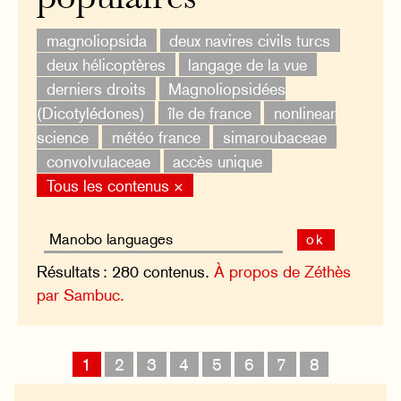
magnoliopsida
deux navires civils turcs
deux hélicoptères
langage de la vue
derniers droits
Magnoliopsidées
(Dicotylédones)
île de france
nonlinear
science
météo france
simaroubaceae
convolvulaceae
accès unique
Tous les contenus ×
ok
Résultats : 280 contenus.
À propos de Zéthès
par Sambuc.
1
2
3
4
5
6
7
8