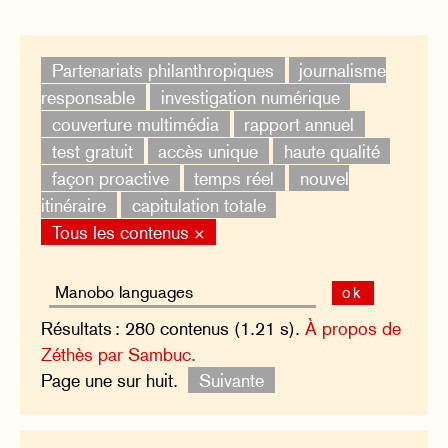
Partenariats philanthropiques
journalisme
responsable
investigation numérique
couverture multimédia
rapport annuel
test gratuit
accès unique
haute qualité
façon proactive
temps réel
nouvel
itinéraire
capitulation totale
Tous les contenus ×
ok
Résultats : 280 contenus (1.21 s).
À propos de
Zéthès par Sambuc.
Page une sur huit.
Suivante