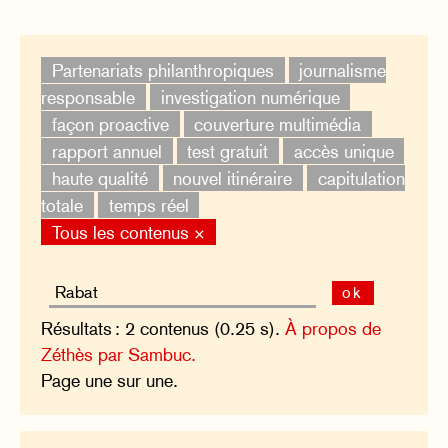
Partenariats philanthropiques
journalisme
responsable
investigation numérique
façon proactive
couverture multimédia
rapport annuel
test gratuit
accès unique
haute qualité
nouvel itinéraire
capitulation
totale
temps réel
Tous les contenus ×
ok
Résultats : 2 contenus (0.25 s).
À propos de
Zéthès par Sambuc.
Page une sur une.