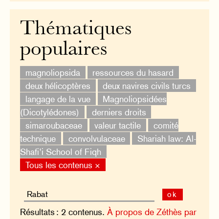
Thématiques
populaires
magnoliopsida
ressources du hasard
deux hélicoptères
deux navires civils turcs
langage de la vue
Magnoliopsidées
(Dicotylédones)
derniers droits
simaroubaceae
valeur tactile
comité
technique
convolvulaceae
Shariah law: Al-
Shafi’i School of Fiqh
Tous les contenus ×
ok
Résultats : 2 contenus.
À propos de Zéthès par