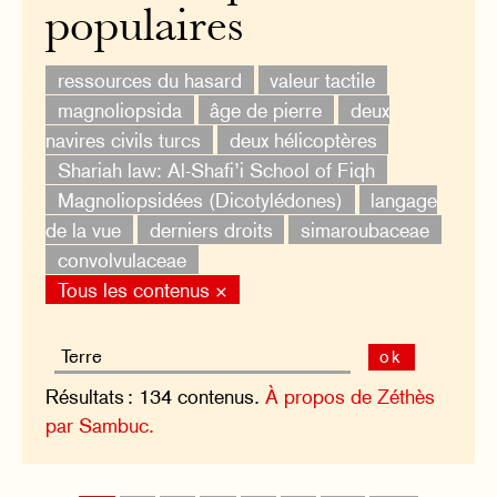
populaires
ressources du hasard
valeur tactile
magnoliopsida
âge de pierre
deux
navires civils turcs
deux hélicoptères
Shariah law: Al-Shafi’i School of Fiqh
Magnoliopsidées (Dicotylédones)
langage
de la vue
derniers droits
simaroubaceae
convolvulaceae
Tous les contenus ×
ok
Résultats : 134 contenus.
À propos de Zéthès
par Sambuc.