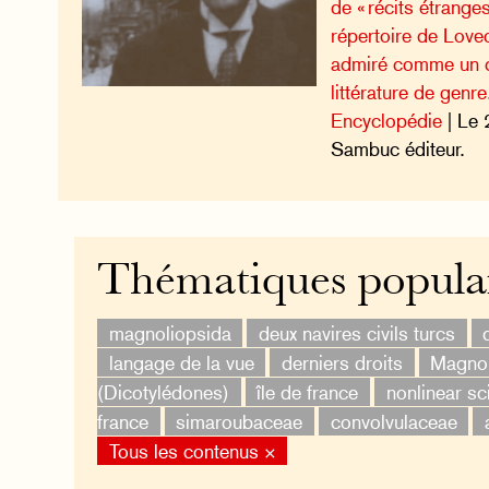
de « récits étrange
répertoire de Lovec
admiré comme un c
littérature de genre
Encyclopédie
| Le 
Sambuc éditeur.
Thématiques popula
magnoliopsida
deux navires civils turcs
langage de la vue
derniers droits
Magnol
(Dicotylédones)
île de france
nonlinear sc
france
simaroubaceae
convolvulaceae
Tous les contenus ×