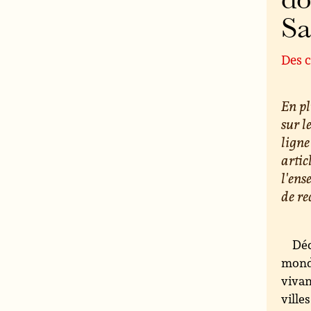
do
S
Des c
En pl
sur l
ligne
artic
l'ens
de re
Déc
monde
vivan
ville