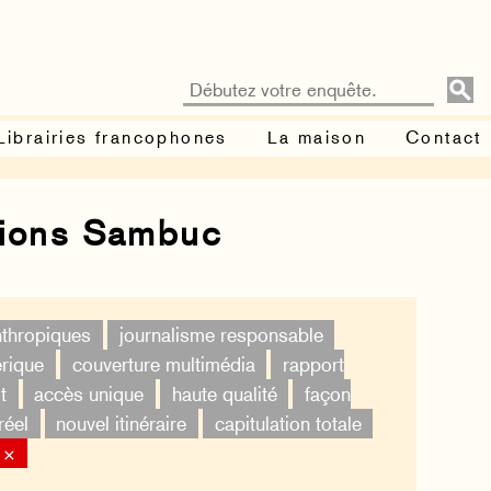
Librairies francophones
La maison
Contact
tions Sambuc
nthropiques
journalisme responsable
érique
couverture multimédia
rapport
t
accès unique
haute qualité
façon
réel
nouvel itinéraire
capitulation totale
 ×