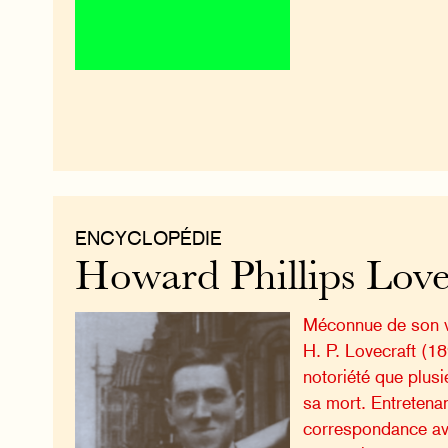
ENCYCLOPÉDIE
Howard Phillips Love
Méconnue de son v
H. P. Lovecraft (1
notoriété que plus
sa mort. Entretena
correspondance ave