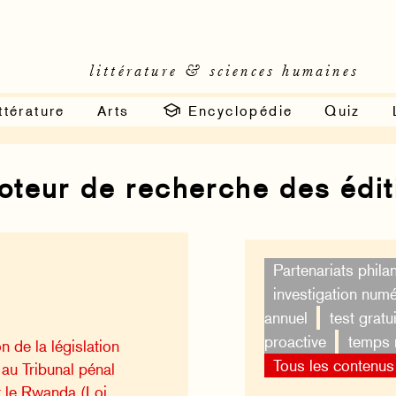
littérature & sciences humaines
ttérature
Arts
Encyclopédie
Quiz
moteur de recherche des édi
Partenariats phila
investigation num
annuel
test gratui
proactive
temps 
n de la législation
Tous les contenus
 au Tribunal pénal
r le Rwanda (Loi