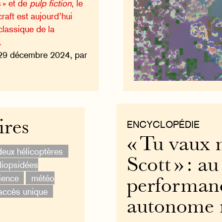
s » et de
pulp fiction
, le
raft est aujourd’hui
lassique de la
.
29 décembre 2024, par
ires
ENCYCLOPÉDIE
« Tu vaux 
deux hélicoptères
Scott » : a
iopsidées
ience
météo
performanc
accès unique
autonome 