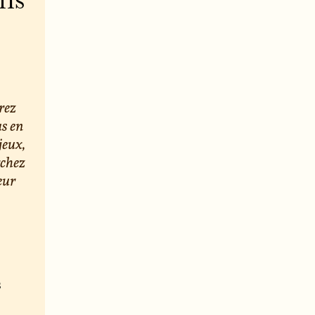
ons
rez
us en
jeux,
rchez
eur
s
e