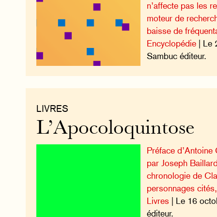
n’affecte pas les r
moteur de recherch
baisse de fréquenta
Encyclopédie
| Le 
Sambuc éditeur.
LIVRES
L’Apocoloquintose
Préface d’Antoine G
par Joseph Baillard
chronologie de Cla
personnages cités, 
Livres
| Le 16 oct
éditeur.