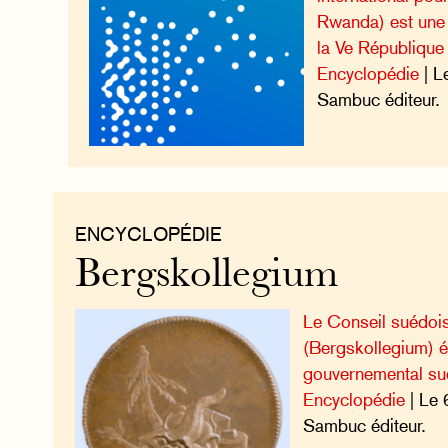
Rwanda) est une 
la Ve République
Encyclopédie
| L
Sambuc éditeur.
ENCYCLOPÉDIE
Bergskollegium
Le Conseil suédoi
(Bergskollegium) é
gouvernemental su
Encyclopédie
| Le 
Sambuc éditeur.