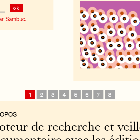
ok
ar Sambuc.
1
2
3
4
5
6
7
8
ROPOS
teur de recherche et veill