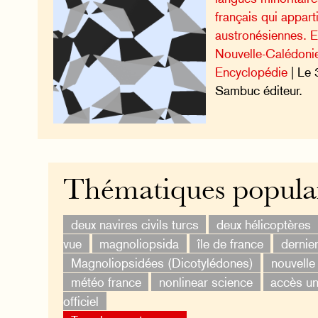
français qui appar
austronésiennes. E
Nouvelle-Calédoni
Encyclopédie
| Le 
Sambuc éditeur.
Thématiques popula
deux navires civils turcs
deux hélicoptères
vue
magnoliopsida
île de france
dernier
Magnoliopsidées (Dicotylédones)
nouvelle
météo france
nonlinear science
accès un
officiel