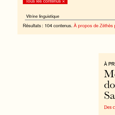
Tous les contenus ×
Résultats : 104 contenus.
À propos de Zéthès
À P
Mo
do
S
Des c