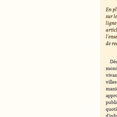
En pl
sur l
ligne
artic
l'ens
de re
Déc
monde
vivan
ville
maniè
appro
publi
quoti
d'inf