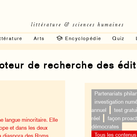
littérature & sciences humaines
ttérature
Arts
Encyclopédie
Quiz
moteur de recherche des édi
Partenariats phila
investigation num
annuel
test gratui
réel
façon proact
e langue minoritaire. Elle
démocrates
rope et dans les deux
Tous les contenus
la diaspora des Roms.