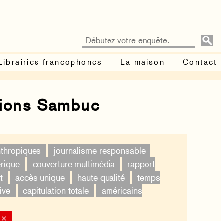
Librairies francophones
La maison
Contact
tions Sambuc
nthropiques
journalisme responsable
érique
couverture multimédia
rapport
t
accès unique
haute qualité
temps
ive
capitulation totale
américains
 ×