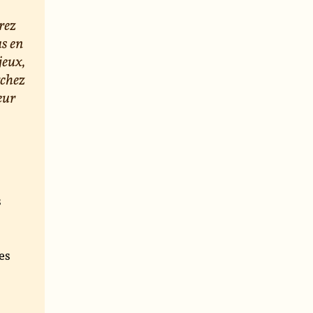
rez
us en
jeux,
rchez
eur
s
e
es