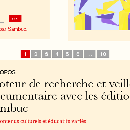
ok
 par Sambuc.
1
2
3
4
5
6
…
10
ROPOS
teur de recherche et veill
cumentaire avec les éditi
ambuc
ontenus culturels et éducatifs variés