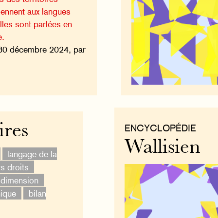
tiennent aux langues
lles sont parlées en
e.
30 décembre 2024, par
ires
ENCYCLOPÉDIE
Wallisien
langage de la
s droits
 dimension
ique
bilan