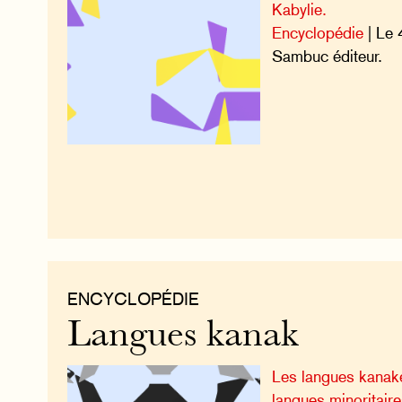
Kabylie.
Encyclopédie
| Le 
Sambuc éditeur.
ENCYCLOPÉDIE
Langues kanak
Les langues kanake
langues minoritaire