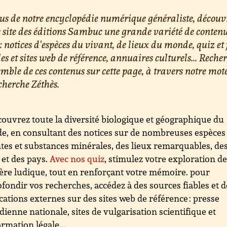
us de notre encyclopédie numérique généraliste, découv
e site des éditions Sambuc une grande variété de conten
 : notices d'espèces du vivant, de lieux du monde, quiz et 
les et sites web de référence, annuaires culturels... Reche
emble de ces contenus sur cette page, à travers notre mot
cherche Zéthès.
ouvrez toute la diversité biologique et géographique du
, en consultant des notices sur de nombreuses espèces
tes et substances minérales, des lieux remarquables, de
s et des pays.
Avec nos quiz
, stimulez votre exploration d
re ludique, tout en renforçant votre mémoire. pour
fondir vos recherches, accédez à des sources fiables et d
cations externes sur des sites web de référence : presse
dienne nationale, sites de vulgarisation scientifique et
ormation légale...