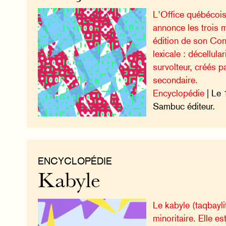
L’Office québécois
annonce les trois 
édition de son Con
lexicale : décellula
survolteur, créés p
secondaire.
Encyclopédie
| Le 
Sambuc éditeur.
ENCYCLOPÉDIE
Kabyle
Le kabyle (taqbayli
minoritaire. Elle e