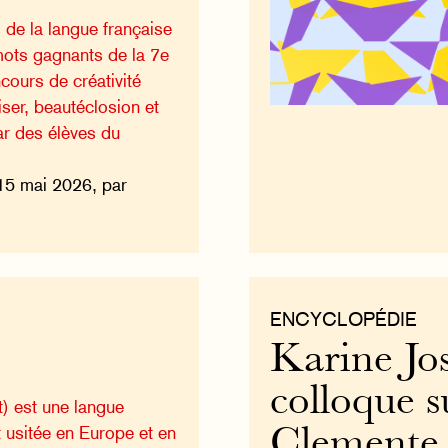
 de la langue française
mots gagnants de la 7e
cours de créativité
riser, beautéclosion et
ar des élèves du
15 mai 2026, par
ENCYCLOPÉDIE
Karine Jos
colloque s
t) est une langue
st usitée en Europe et en
Clemente