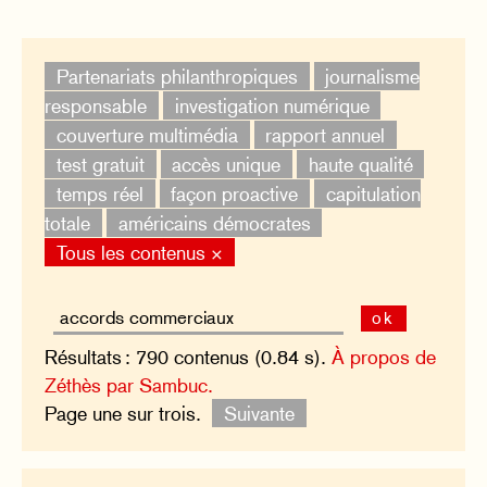
Partenariats philanthropiques
journalisme
responsable
investigation numérique
couverture multimédia
rapport annuel
test gratuit
accès unique
haute qualité
temps réel
façon proactive
capitulation
totale
américains démocrates
Tous les contenus ×
ok
Résultats : 790 contenus (0.84 s).
À propos de
Zéthès par Sambuc.
Page une sur trois.
Suivante