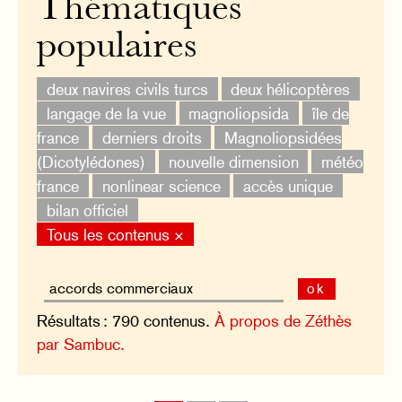
Thématiques
populaires
deux navires civils turcs
deux hélicoptères
langage de la vue
magnoliopsida
île de
france
derniers droits
Magnoliopsidées
(Dicotylédones)
nouvelle dimension
météo
france
nonlinear science
accès unique
bilan officiel
Tous les contenus ×
ok
Résultats : 790 contenus.
À propos de Zéthès
par Sambuc.