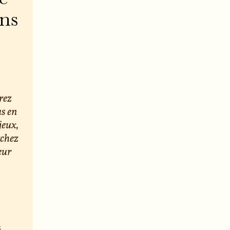
ons
rez
us en
jeux,
rchez
eur
s