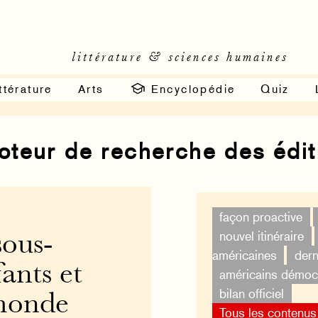
littérature & sciences humaines
ttérature
Arts
Encyclopédie
Quiz
moteur de recherche des édi
façon proactive
nouvel itinéraire
sous-
américaines
dern
fants et
américains démoc
bilan officiel
 monde
Tous les contenus