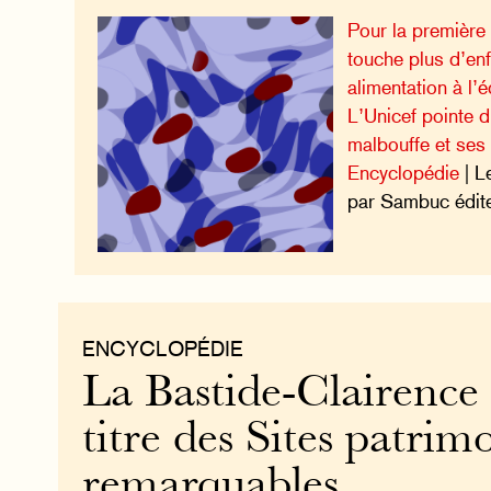
Pour la première 
touche plus d’enf
alimentation à l’é
L’Unicef pointe du
malbouffe et ses
Encyclopédie
| L
par Sambuc édite
ENCYCLOPÉDIE
La Bastide-Clairence 
titre des Sites patri
remarquables