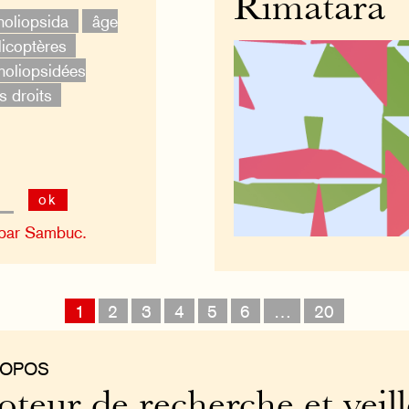
Rimatara
oliopsida
âge
licoptères
oliopsidées
s droits
ok
 par Sambuc.
1
2
3
4
5
6
…
20
ROPOS
teur de recherche et veill