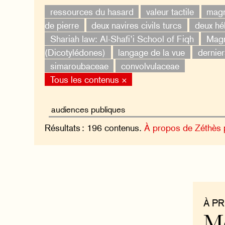
ressources du hasard
valeur tactile
magn
de pierre
deux navires civils turcs
deux hé
Shariah law: Al-Shafi’i School of Fiqh
Magn
(Dicotylédones)
langage de la vue
dernier
simaroubaceae
convolvulaceae
Tous les contenus ×
Résultats : 196 contenus.
À propos de Zéthès
À P
Mo