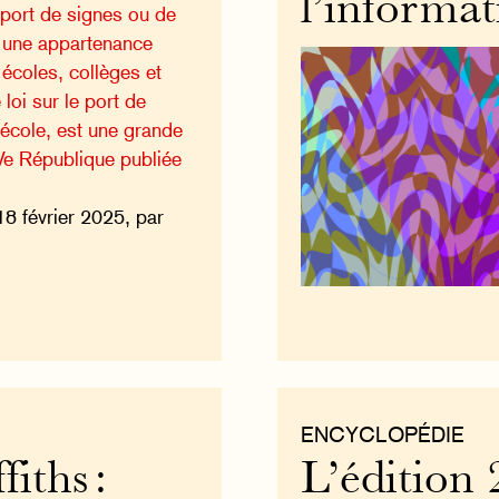
l’informat
 port de signes ou de
t une appartenance
 écoles, collèges et
 loi sur le port de
l’école, est une grande
 Ve République publiée
18 février 2025, par
ENCYCLOPÉDIE
iths :
L’édition 