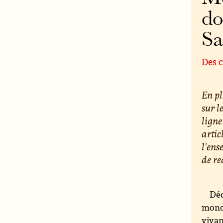
do
S
Des c
En pl
sur l
ligne
artic
l'ens
de re
Déc
monde
vivan