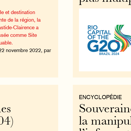
le et destination
nte de la région, la
tide-Clairence a
ssée comme Site
uable.
22 novembre 2022, par
ENCYCLOPÉDIE
nes
Souveraine
04)
la manipu