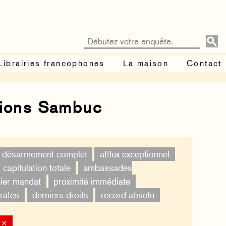
Librairies francophones
La maison
Contact
tions Sambuc
désarmement complet
afflux exceptionnel
capitulation totale
ambassades
ier mandat
proximité immédiate
rates
derniers droits
record absolu
 ×