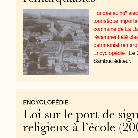
e
Fondée au
xiii
sièc
touristique importa
commune de La Bas
récemment été cla
patrimonial remarq
Encyclopédie
| Le 
Sambuc éditeur.
ENCYCLOPÉDIE
Loi sur le port de sig
religieux à l’école (20