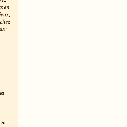
us en
jeux,
rchez
eur
s
e
es
ses