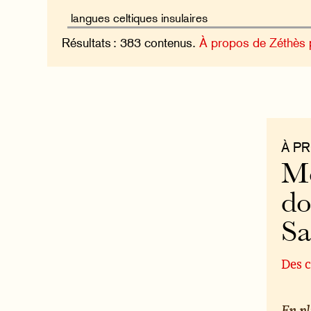
Résultats : 383 contenus.
À propos de Zéthès
À P
Mo
do
S
Des c
En pl