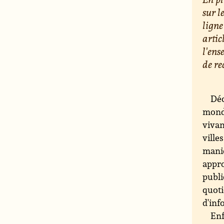
sur l
ligne
artic
l'ens
de re
Déc
monde
vivan
ville
maniè
appro
publi
quoti
d'inf
Enf