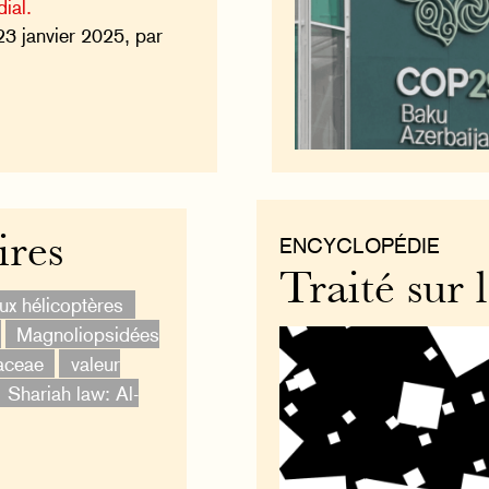
ial.
23 janvier 2025, par
ires
ENCYCLOPÉDIE
Traité sur 
ux hélicoptères
Magnoliopsidées
aceae
valeur
Shariah law: Al-