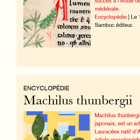
succès à l’étude de 
médiévale.
Encyclopédie
| Le 
Sambuc éditeur.
ENCYCLOPÉDIE
Machilus thunbergii
Machilus thunbergii
japonais, est un ar
Lauracées natif d’A
article encyclopédi