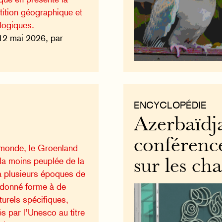
tition géographique et
ologiques.
12 mai 2026, par
ENCYCLOPÉDIE
Azerbaïdja
conférenc
 monde, le Groenland
 la moins peuplée de la
sur les ch
à plusieurs époques de
 a donné forme à de
turels spécifiques,
s par l’Unesco au titre