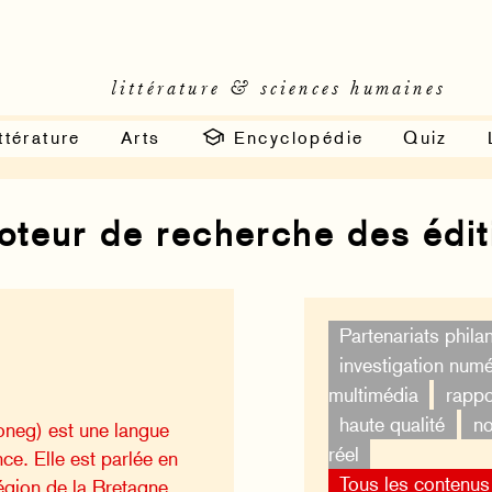
littérature & sciences humaines
ttérature
Arts
Encyclopédie
Quiz
moteur de recherche des édi
Partenariats phila
investigation num
multimédia
rappo
haute qualité
no
oneg) est une langue
réel
ce. Elle est parlée en
Tous les contenus
égion de la Bretagne.