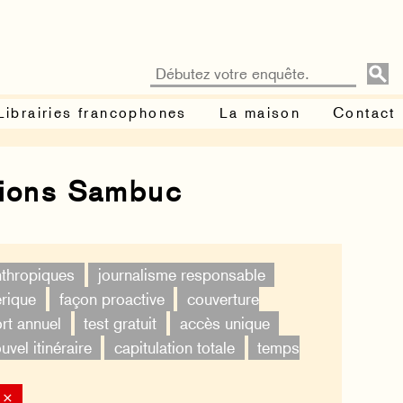
Librairies francophones
La maison
Contact
tions Sambuc
nthropiques
journalisme responsable
érique
façon proactive
couverture
rt annuel
test gratuit
accès unique
uvel itinéraire
capitulation totale
temps
 ×