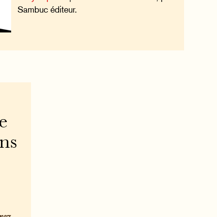
Sambuc éditeur.
e
ons
rez