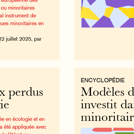
 ou minoritaires
pal instrument de
gues minoritaires en
22 juillet 2025, par
ENCYCLOPÉDIE
x perdus
Modèles d
ie
investit d
minoritai
ée en écologie et en
 a été appliquée avec