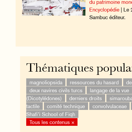
du patrimoine mond
Encyclopédie
| Le 
Sambuc éditeur.
Thématiques popula
magnoliopsida
ressources du hasard
de
deux navires civils turcs
langage de la vue
(Dicotylédones)
derniers droits
simaroub
tactile
comité technique
convolvulaceae
Shafi’i School of Fiqh
Tous les contenus ×