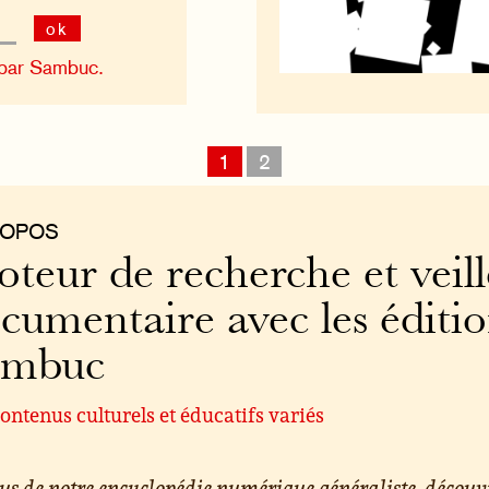
ok
 par Sambuc.
1
2
ROPOS
teur de recherche et veill
cumentaire avec les éditi
ambuc
ontenus culturels et éducatifs variés
us de notre encyclopédie numérique généraliste, découv