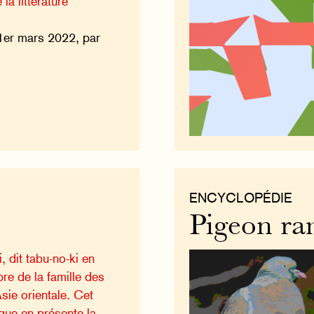
la littérature
1er mars 2022, par
ENCYCLOPÉDIE
Pigeon ra
, dit tabu-no-ki en
bre de la famille des
sie orientale. Cet
que en présente la