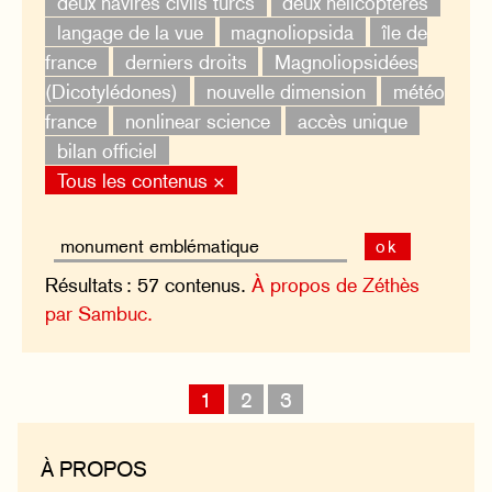
deux navires civils turcs
deux hélicoptères
langage de la vue
magnoliopsida
île de
france
derniers droits
Magnoliopsidées
(Dicotylédones)
nouvelle dimension
météo
france
nonlinear science
accès unique
bilan officiel
Tous les contenus ×
ok
Résultats : 57 contenus.
À propos de Zéthès
par Sambuc.
1
2
3
À PROPOS