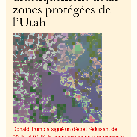
zones protégées de
l’Utah
Donald Trump a signé un décret réduisant de
90 % et 91 % la superficie de deux monuments