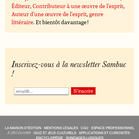
Éditeur
,
Contributeur à une œuvre de l’esprit
,
Auteur d’une œuvre de l’esprit
,
genre
littéraire
. Et bientôt davantage !
Inscrivez-vous à la newsletter Sambuc
!
LA MAISON D’ÉDITION
·
MENTIONS LÉGALES
·
CGV
·
ESPACE PROFESSIONNEL
À DÉCOUVRIR :
QUIZ ET JEUX CULTURELS
·
APPLICATIONS ET CURIOSITÉS
·
ENCYCLOPÉDIE
·
SONDAGES LUDIQUES