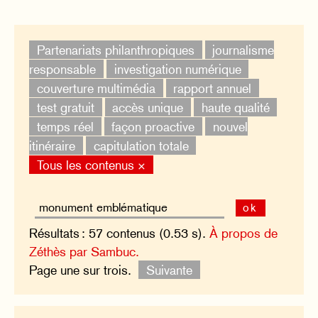
Partenariats philanthropiques
journalisme
responsable
investigation numérique
couverture multimédia
rapport annuel
test gratuit
accès unique
haute qualité
temps réel
façon proactive
nouvel
itinéraire
capitulation totale
Tous les contenus ×
ok
Résultats : 57 contenus (0.53 s).
À propos de
Zéthès par Sambuc.
Page une sur trois.
Suivante