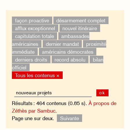
façon proactive
désarmement complet
afflux exceptionnel
nouvel itinéraire
capitulation totale
ambassades
américaines
dernier mandat
proximité
immédiate
américains démocrates
derniers droits
record absolu
bilan
officiel
Tous les contenus ×
ok
Résultats : 464 contenus (0.85 s).
À propos de
Zéthès par Sambuc.
Page une sur deux.
Suivante