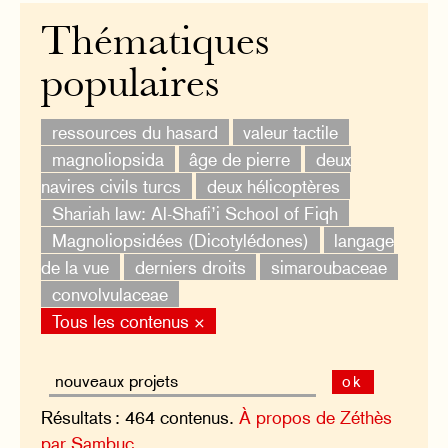
Thématiques
populaires
ressources du hasard
valeur tactile
magnoliopsida
âge de pierre
deux
navires civils turcs
deux hélicoptères
Shariah law: Al-Shafi’i School of Fiqh
Magnoliopsidées (Dicotylédones)
langage
de la vue
derniers droits
simaroubaceae
convolvulaceae
Tous les contenus ×
ok
Résultats : 464 contenus.
À propos de Zéthès
par Sambuc.