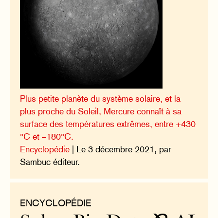
Plus petite planète du système solaire, et la
plus proche du Soleil, Mercure connaît à sa
surface des températures extrêmes, entre +430
°C et –180°C.
Encyclopédie
| Le 3 décembre 2021, par
Sambuc éditeur.
ENCYCLOPÉDIE