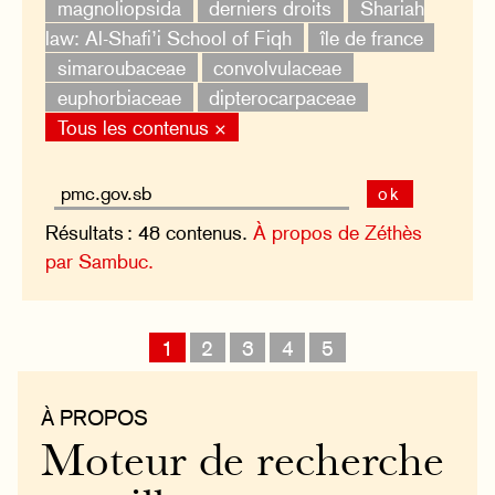
magnoliopsida
derniers droits
Shariah
law: Al-Shafi’i School of Fiqh
île de france
simaroubaceae
convolvulaceae
euphorbiaceae
dipterocarpaceae
Tous les contenus ×
ok
Résultats : 48 contenus.
À propos de Zéthès
par Sambuc.
1
2
3
4
5
À PROPOS
Moteur de recherche