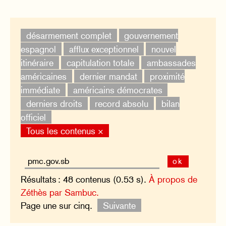
désarmement complet
gouvernement
espagnol
afflux exceptionnel
nouvel
itinéraire
capitulation totale
ambassades
américaines
dernier mandat
proximité
immédiate
américains démocrates
derniers droits
record absolu
bilan
officiel
Tous les contenus ×
ok
Résultats : 48 contenus (0.53 s).
À propos de
Zéthès par Sambuc.
Page une sur cinq.
Suivante