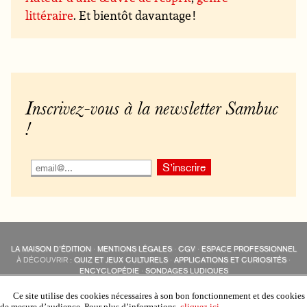
littéraire
. Et bientôt davantage !
Inscrivez-vous à la newsletter Sambuc
!
LA MAISON D’ÉDITION
·
MENTIONS LÉGALES
·
CGV
·
ESPACE PROFESSIONNEL
À DÉCOUVRIR :
QUIZ ET JEUX CULTURELS
·
APPLICATIONS ET CURIOSITÉS
·
ENCYCLOPÉDIE
·
SONDAGES LUDIQUES
LES ÉDITIONS SAMBUC SUR LES RÉSEAUX SOCIAUX
COLLECTIONS :
SAMBUC
·
ÉDISOLUM
·
REVUE LITTÉRAIRE
L’EAU-FORTE
Ce site utilise des cookies nécessaires à son bon fonctionnement et des cookies
AUTRES SITES :
COLL. « LES ÉDISOLUM »
de mesure d’audience. Pour plus d’informations,
cliquez ici
.