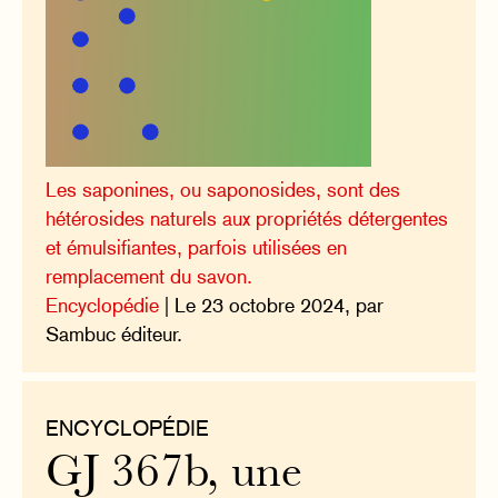
Les saponines, ou saponosides, sont des
hétérosides naturels aux propriétés détergentes
et émulsifiantes, parfois utilisées en
remplacement du savon.
Encyclopédie
| Le 23 octobre 2024, par
Sambuc éditeur.
ENCYCLOPÉDIE
GJ 367b, une