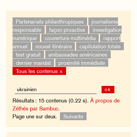
Partenariats philanthropiques
journalisme
responsable
façon proactive
investigation
numérique
couverture multimédia
rapport
annuel
nouvel itinéraire
capitulation totale
test gratuit
ambassades américaines
dernier mandat
proximité immédiate
Tous les contenus ×
ok
Résultats : 15 contenus (0.22 s).
À propos de
Zéthès par Sambuc.
Page une sur deux.
Suivante