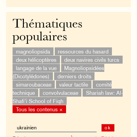
Thématiques
populaires
magnoliopsida
ressources du hasard
deux hélicoptères
deux navires civils turcs
langage de la vue
Magnoliopsidées
(Dicotylédones)
derniers droits
simaroubaceae
valeur tactile
comité
technique
convolvulaceae
Shariah law: Al-
Shafi’i School of Fiqh
Tous les contenus ×
ok