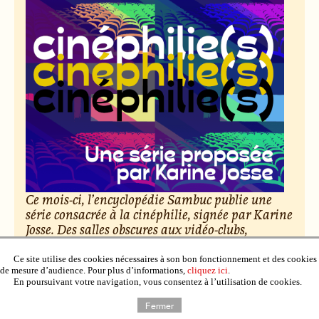
Ce mois-ci, l’encyclopédie Sambuc publie une
série consacrée à la cinéphilie, signée par Karine
Josse. Des salles obscures aux vidéo-clubs,
découvrez cent nuances d’amour du cinéma.
Ce site utilise des cookies nécessaires à son bon fonctionnement et des cookies
de mesure d’audience. Pour plus d’informations,
cliquez ici
.
Le 6 février 2026, par Raphaël Deuff.
En poursuivant votre navigation, vous consentez à l’utilisation de cookies.
Lire l’article
Fermer