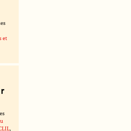
ses
s et
r
les
du
 CLIL
,