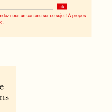
ok
dez-nous un contenu sur ce sujet !
À propos
c.
e
ons