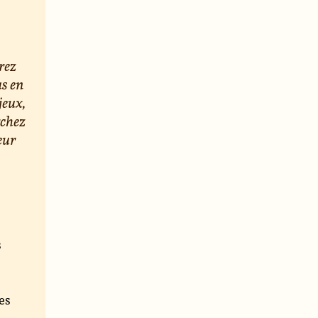
rez
us en
jeux,
rchez
eur
s
e
es