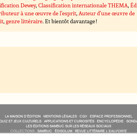
ification Dewey
,
Classification internationale THEMA
,
Éd
ibuteur à une œuvre de l’esprit
,
Auteur d’une œuvre de
it
,
genre littéraire
. Et bientôt davantage !
LA MAISON D’ÉDITION
·
MENTIONS LÉGALES
·
CGV
·
ESPACE PROFESSIONNEL
QUIZ ET JEUX CULTURELS
·
APPLICATIONS ET CURIOSITÉS
·
ENCYCLOPÉDIE
·
SOND
LES ÉDITIONS SAMBUC SUR LES RÉSEAUX SOCIAUX
COLLECTIONS :
SAMBUC
·
ÉDISOLUM
·
REVUE LITTÉRAIRE
L’EAU-FORTE
AUTRES SITES :
COLL. « LES ÉDISOLUM »