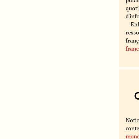
publi
quoti
d'inf
Enf
resso
franç
fran
Notic
conte
mon