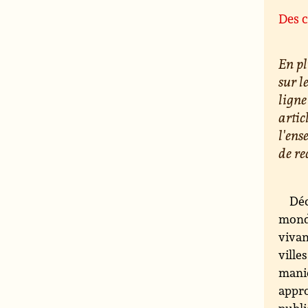
Des c
En pl
sur l
ligne
artic
l'ens
de re
Déc
monde
vivan
ville
maniè
appro