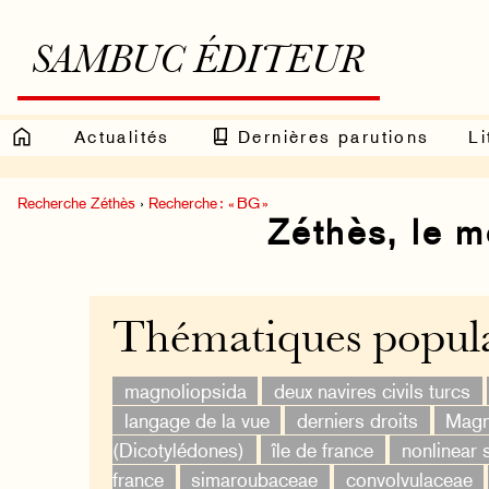
SAMBUC ÉDITEUR
Actualités
Dernières parutions
Li
Recherche Zéthès
›
Recherche : « BG »
Zéthès, le 
Thématiques popula
magnoliopsida
deux navires civils turcs
langage de la vue
derniers droits
Magn
(Dicotylédones)
île de france
nonlinear 
france
simaroubaceae
convolvulaceae