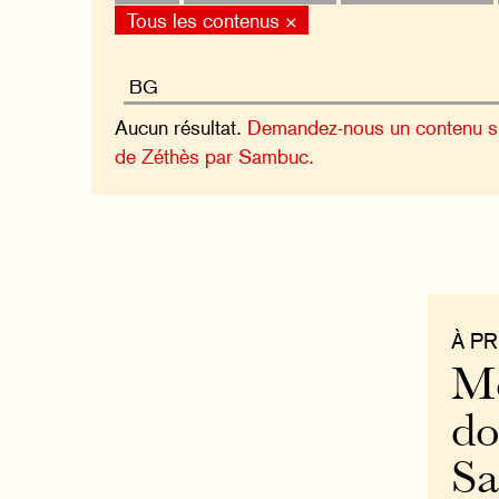
Tous les contenus ×
Aucun résultat.
Demandez-nous un contenu sur
de Zéthès par Sambuc.
À P
Mo
do
S