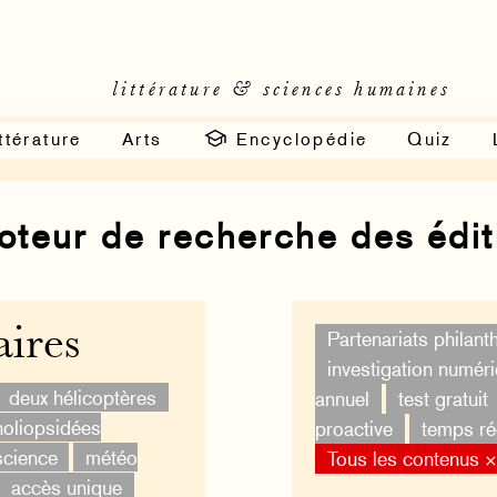
littérature & sciences humaines
ttérature
Arts
Encyclopédie
Quiz
moteur de recherche des édi
ires
Partenariats philan
investigation numér
deux hélicoptères
annuel
test gratuit
oliopsidées
proactive
temps ré
science
météo
Tous les contenus 
accès unique