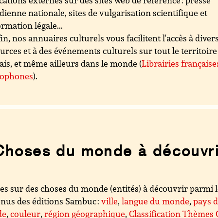
cations externes sur des sites web de référence : presse
dienne nationale, sites de vulgarisation scientifique et
ormation légale...
in, nos annuaires culturels vous facilitent l'accès à diver
urces et à des événements culturels sur tout le territoire
ais, et même ailleurs dans le monde (
Librairies française
cophones
).
Choses du monde à découvri
es sur des choses du monde (entités) à découvrir parmi 
nus des éditions Sambuc :
ville
,
langue du monde
,
pays 
de
,
couleur
,
région géographique
,
Classification Thèmes