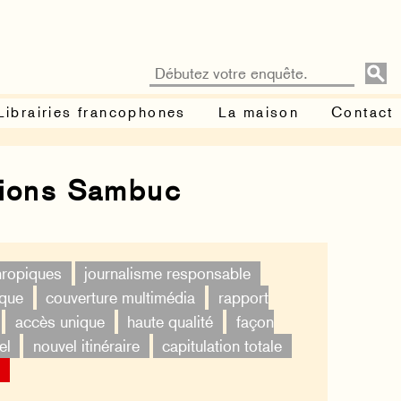
Librairies francophones
La maison
Contact
tions Sambuc
thropiques
journalisme responsable
ique
couverture multimédia
rapport
accès unique
haute qualité
façon
el
nouvel itinéraire
capitulation totale
×