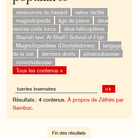
ressources du hasard
valeur tactile
magnoliopsida
âge de pierre
deux
navires civils turcs
deux hélicoptères
Shariah law: Al-Shafi’i School of Fiqh
Magnoliopsidées (Dicotylédones)
langage
de la vue
derniers droits
simaroubaceae
convolvulaceae
Tous les contenus ×
ok
Résultats : 4 contenus.
À propos de Zéthès par
Sambuc.
Fin des résultats