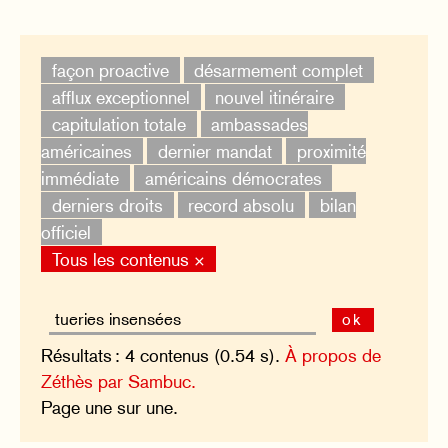
façon proactive
désarmement complet
afflux exceptionnel
nouvel itinéraire
capitulation totale
ambassades
américaines
dernier mandat
proximité
immédiate
américains démocrates
derniers droits
record absolu
bilan
officiel
Tous les contenus ×
ok
Résultats : 4 contenus (0.54 s).
À propos de
Zéthès par Sambuc.
Page une sur une.