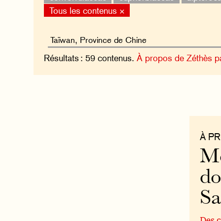
Tous les contenus ×
Résultats : 59 contenus.
À propos de Zéthès p
À P
Mo
do
S
Des c