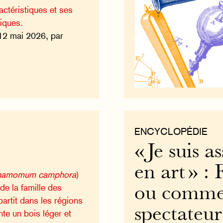
actéristiques et ses
giques.
12 mai 2026, par
ENCYCLOPÉDIE
« Je suis a
en art » :
namomum camphora
)
 de la famille des
ou comme
partit dans les régions
spectateur
nte un bois léger et