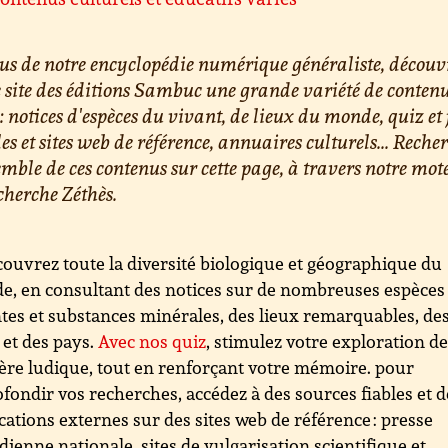
us de notre encyclopédie numérique généraliste, découv
e site des éditions Sambuc une grande variété de conten
 : notices d'espèces du vivant, de lieux du monde, quiz et 
les et sites web de référence, annuaires culturels... Reche
emble de ces contenus sur cette page, à travers notre mot
cherche Zéthès.
ouvrez toute la diversité biologique et géographique du
, en consultant des notices sur de nombreuses espèces
tes et substances minérales, des lieux remarquables, de
s et des pays.
Avec nos quiz
, stimulez votre exploration d
re ludique, tout en renforçant votre mémoire. pour
fondir vos recherches, accédez à des sources fiables et d
cations externes sur des sites web de référence : presse
dienne nationale, sites de vulgarisation scientifique et