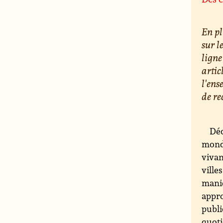
En pl
sur l
ligne
artic
l'ens
de re
Déc
monde
vivan
ville
maniè
appro
publi
quoti