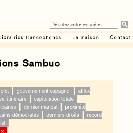
Librairies francophones
La maison
Contact
tions Sambuc
plet
gouvernement espagnol
afflux
el itinéraire
capitulation totale
icaines
dernier mandat
proximité
cains démocrates
derniers droits
record
iel
 ×