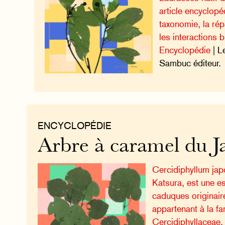
article encyclopé
taxonomie, la rép
les interactions 
Encyclopédie
| L
Sambuc éditeur.
ENCYCLOPÉDIE
Arbre à caramel du 
Cercidiphyllum jap
Katsura, est une es
caduques originair
appartenant à la fa
Cercidiphyllaceae