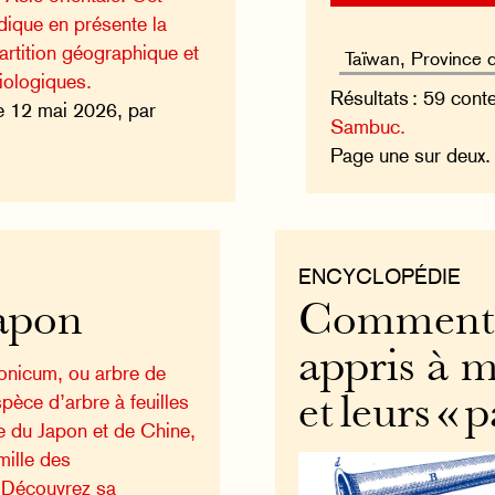
dique en présente la
artition géographique et
biologiques.
Résultats : 59 cont
e 12 mai 2026, par
Sambuc.
Page une sur deux
ENCYCLOPÉDIE
Japon
Comment l
appris à m
onicum, ou arbre de
pèce d’arbre à feuilles
et leurs « p
e du Japon et de Chine,
mille des
. Découvrez sa