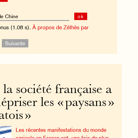
ok
enus (1.08 s).
À propos de Zéthès par
.
Suivante
a société française a
épriser les « paysans »
atois »
Les récentes manifestations du monde
agricole en France ont, une fois de plus,