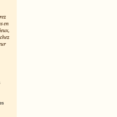
rez
us en
jeux,
rchez
eur
s
e
es