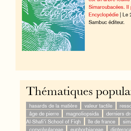
Simaroubacées. Il 
Encyclopédie
| Le 
Sambuc éditeur.
Thématiques popula
hasards de la matière
valeur tactile
ress
âge de pierre
magnoliopsida
derniers dr
Al-Shafi’i School of Fiqh
île de france
sim
convolvulaceae
euphorbiaceae
dipteroc