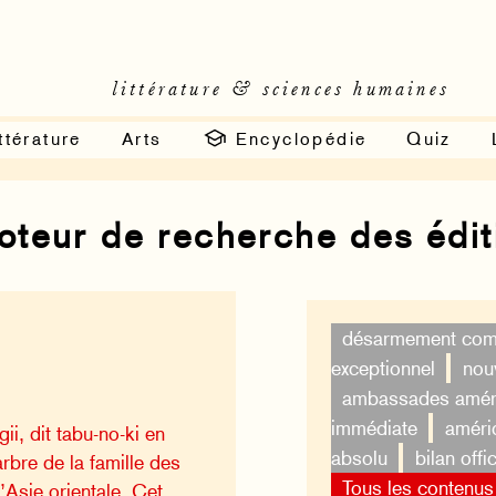
littérature & sciences humaines
ttérature
Arts
Encyclopédie
Quiz
moteur de recherche des édi
désarmement com
exceptionnel
nouv
ambassades amér
immédiate
améri
ii, dit tabu-no-ki en
absolu
bilan offic
arbre de la famille des
Tous les contenus
’Asie orientale. Cet