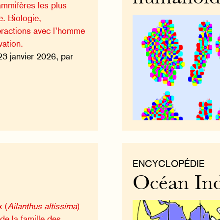
mmifères les plus
. Biologie,
eractions avec l’homme
vation.
23 janvier 2026, par
ENCYCLOPÉDIE
Océan In
x (
Ailanthus altissima
)
 de la famille des