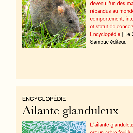
devenu l’un des ma
répandus au monde
comportement, int
et statut de conser
Encyclopédie
| Le 
Sambuc éditeur.
ENCYCLOPÉDIE
Ailante glanduleux
L’ailante glanduleu
est un arbre feuillu