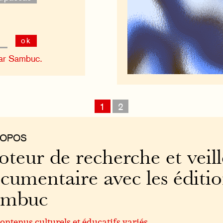
ok
ar Sambuc.
1
2
ROPOS
teur de recherche et veill
cumentaire avec les éditi
ambuc
ontenus culturels et éducatifs variés