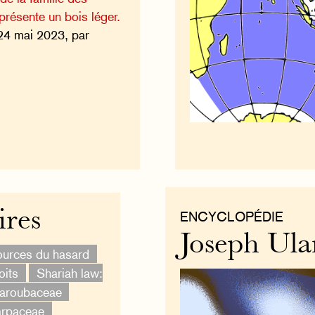
présente un bois léger.
24 mai 2023, par
ires
ENCYCLOPÉDIE
Joseph Ula
ources du hasard
oits
Shariah law:
aroubaceae
arpaceae