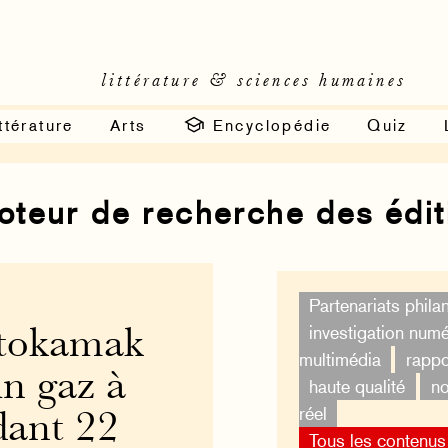
littérature & sciences humaines
ttérature
Arts
Encyclopédie
Quiz
moteur de recherche des édi
Partenariats phila
investigation num
e tokamak
multimédia
rappo
n gaz à
haute qualité
no
réel
dant 22
Tous les contenus