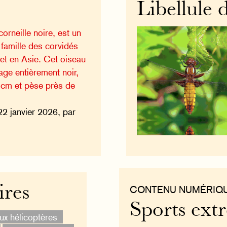
Libellule
orneille noire, est un
 famille des corvidés
et en Asie. Cet oiseau
mage entièrement noir,
 cm et pèse près de
22 janvier 2026, par
ires
CONTENU NUMÉRIQ
Sports ext
ux hélicoptères