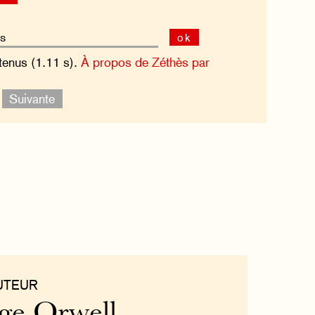
ok
tenus (1.11 s).
À propos de Zéthès par
.
Suivante
UTEUR
ge Orwell