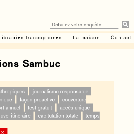
Librairies francophones
La maison
Contact
tions Sambuc
nthropiques
journalisme responsable
érique
façon proactive
couverture
rt annuel
test gratuit
accès unique
uvel itinéraire
capitulation totale
temps
 ×