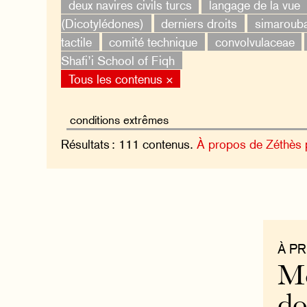
deux navires civils turcs
langage de la vue
(Dicotylédones)
derniers droits
simaroub
tactile
comité technique
convolvulaceae
Shafi’i School of Fiqh
Tous les contenus ×
Résultats : 111 contenus.
À propos de Zéthès
À P
Mo
do