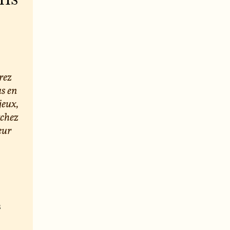
rez
us en
jeux,
rchez
eur
s
e