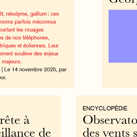
lt, néodyme, gallium : ces
 noms parfois méconnus
ourtant les rouages
es de nos téléphones,
ctriques et éoliennes. Leur
ement soulève des enjeux
 majeurs.
| Le 14 novembre 2025, par
ur.
ENCYCLOPÉDIE
rête à
Observatoi
illance de
des vents 