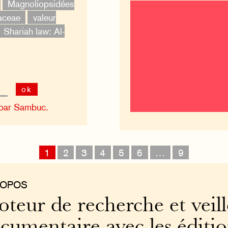
Magnoliopsidées
aceae
valeur
Shariah law: Al-
ok
 par Sambuc.
1
2
3
4
5
6
…
9
ROPOS
teur de recherche et veill
cumentaire avec les éditi