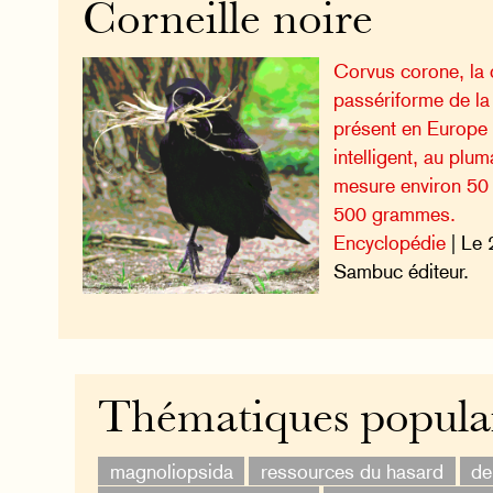
Corneille noire
Corvus corone, la c
passériforme de la
présent en Europe 
intelligent, au plu
mesure environ 50
500 grammes.
Encyclopédie
| Le 
Sambuc éditeur.
Thématiques popula
magnoliopsida
ressources du hasard
de