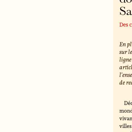
S
Des c
En pl
sur l
ligne
artic
l'ens
de re
Déc
monde
vivan
ville