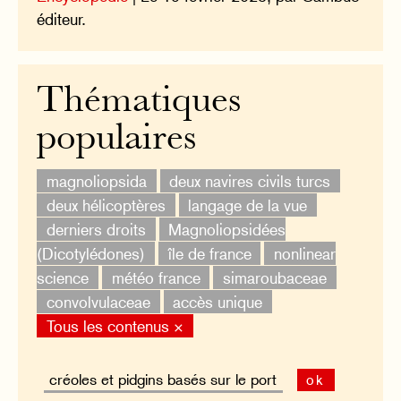
éditeur.
Thématiques
populaires
magnoliopsida
deux navires civils turcs
deux hélicoptères
langage de la vue
derniers droits
Magnoliopsidées
(Dicotylédones)
île de france
nonlinear
science
météo france
simaroubaceae
convolvulaceae
accès unique
Tous les contenus ×
ok