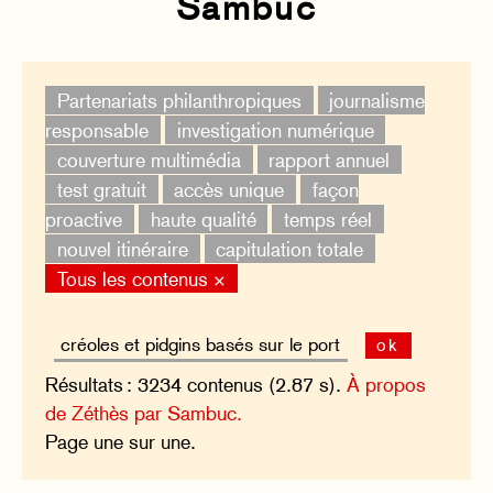
Sambuc
Partenariats philanthropiques
journalisme
responsable
investigation numérique
couverture multimédia
rapport annuel
test gratuit
accès unique
façon
proactive
haute qualité
temps réel
nouvel itinéraire
capitulation totale
Tous les contenus ×
ok
Résultats : 3234 contenus (2.87 s).
À propos
de Zéthès par Sambuc.
Page une sur une.