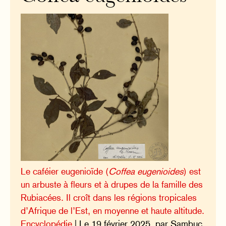
Le caféier eugenioïde (
Coffea eugenioides
) est
un arbuste à fleurs et à drupes de la famille des
Rubiacées. Il croît dans les régions tropicales
d’Afrique de l’Est, en moyenne et haute altitude.
Encyclopédie
| Le 19 février 2025, par Sambuc