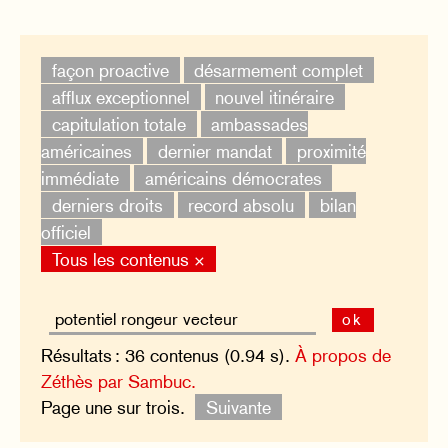
façon proactive
désarmement complet
afflux exceptionnel
nouvel itinéraire
capitulation totale
ambassades
américaines
dernier mandat
proximité
immédiate
américains démocrates
derniers droits
record absolu
bilan
officiel
Tous les contenus ×
ok
Résultats : 36 contenus (0.94 s).
À propos de
Zéthès par Sambuc.
Page une sur trois.
Suivante