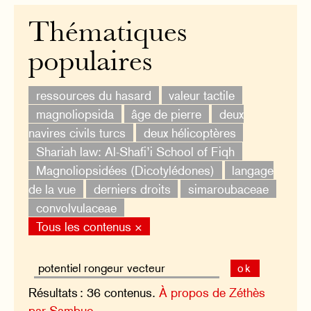
Thématiques
populaires
ressources du hasard
valeur tactile
magnoliopsida
âge de pierre
deux
navires civils turcs
deux hélicoptères
Shariah law: Al-Shafi’i School of Fiqh
Magnoliopsidées (Dicotylédones)
langage
de la vue
derniers droits
simaroubaceae
convolvulaceae
Tous les contenus ×
ok
Résultats : 36 contenus.
À propos de Zéthès
par Sambuc.