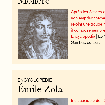
Molière
Après les échecs de
son emprisonnemen
rejoint une troupe i
il compose ses pre
Encyclopédie
| Le 
Sambuc éditeur.
ENCYCLOPÉDIE
Émile Zola
Indissociable de l