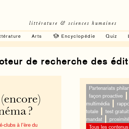
littérature & sciences humaines
ttérature
Arts
Encyclopédie
Quiz
moteur de recherche des édi
Partenariats phila
façon proactive
 (encore)
multimédia
rappo
inéma ?
totale
test gratuit
mandat
proximit
-clubs à l’ère du
Tous les contenus