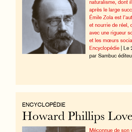
naturalisme, dont il
après le large suc
Émile Zola est l’a
et nourrie de réel, 
avec une rigueur sc
et les mœurs soci
Encyclopédie
| Le 
par Sambuc éditeu
ENCYCLOPÉDIE
Howard Phillips Love
Méconnue de son v