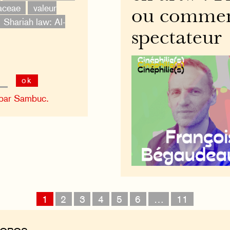
aceae
valeur
ou commen
Shariah law: Al-
spectateur
ok
 par Sambuc.
1
2
3
4
5
6
…
11