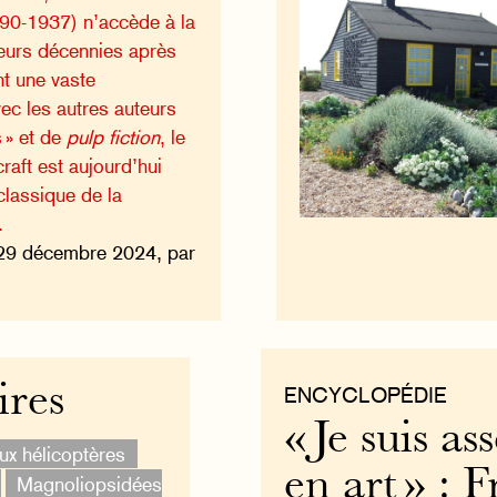
890-1937) n’accède à la
ieurs décennies après
nt une vaste
c les autres auteurs
s » et de
pulp fiction
, le
raft est aujourd’hui
lassique de la
.
29 décembre 2024, par
ires
ENCYCLOPÉDIE
« Je suis as
ux hélicoptères
en art » : 
Magnoliopsidées