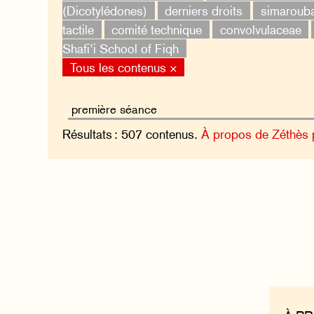
(Dicotylédones)
derniers droits
simaroub
tactile
comité technique
convolvulaceae
Shafi’i School of Fiqh
Tous les contenus ×
Résultats : 507 contenus.
À propos de Zéthès