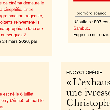
lle de cinéma demeure le
la cinéphilie. Entre
rogrammation exigeante,
Résultats : 507 con
itants réinventent-ils
Sambuc.
ématographique face aux
Page une sur onze
 numériques ?
e 24 mars 2026, par
ENCYCLOPÉDIE
« L’exhaus
une ivress
est né le 8 juillet
erry (Aisne), et mort le
Christophe
is.