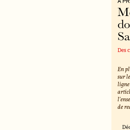
À P
Mo
do
S
Des c
En pl
sur l
ligne
artic
l'ens
de re
Déc