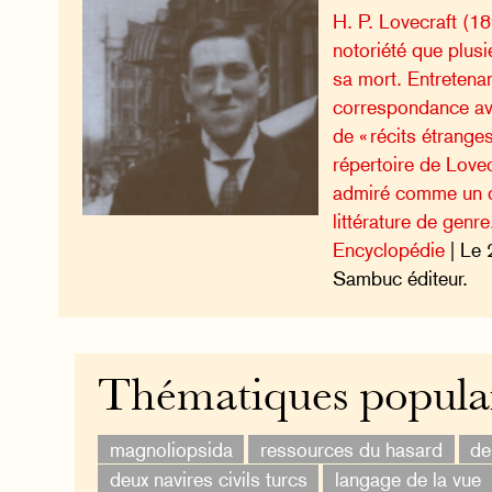
H. P. Lovecraft (1
notoriété que plus
sa mort. Entretena
correspondance ave
de « récits étrange
répertoire de Lovec
admiré comme un c
littérature de genre
Encyclopédie
| Le 
Sambuc éditeur.
Thématiques popula
magnoliopsida
ressources du hasard
de
deux navires civils turcs
langage de la vue