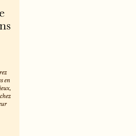
e
ons
rez
us en
jeux,
rchez
eur