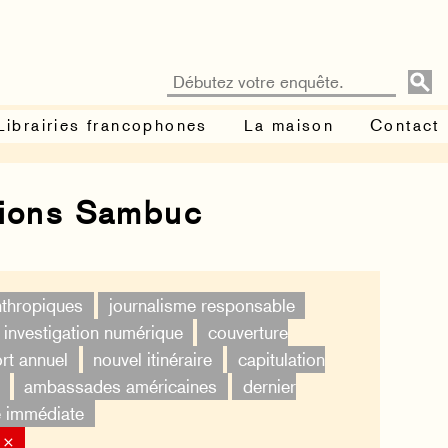
Librairies francophones
La maison
Contact
tions Sambuc
nthropiques
journalisme responsable
investigation numérique
couverture
rt annuel
nouvel itinéraire
capitulation
ambassades américaines
dernier
é immédiate
 ×