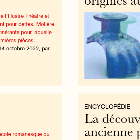
origines a
 l’Illustre Théâtre et
t pour dettes, Molière
tinérante pour laquelle
mières pièces.
14 octobre 2022, par
ENCYCLOPÉDIE
La découve
ancienne 
’école romanesque du