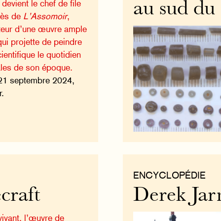
 devient le chef de file
au sud du
cès de
L’Assomoir
,
uteur d’une œuvre ample
qui projette de peindre
ientifique le quotidien
ales de son époque.
21 septembre 2024,
r.
ENCYCLOPÉDIE
craft
Derek Ja
ivant, l’œuvre de