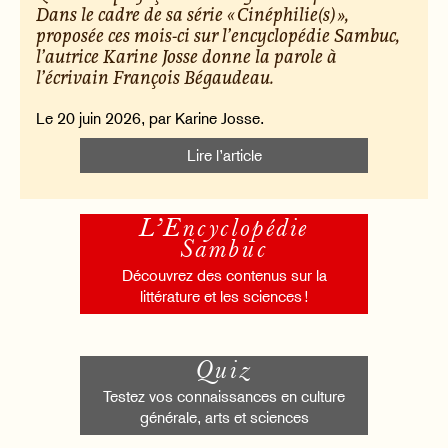
Dans le cadre de sa série « Cinéphilie(s) »,
proposée ces mois-ci sur l’encyclopédie Sambuc,
l’autrice Karine Josse donne la parole à
l’écrivain François Bégaudeau.
Le 20 juin 2026, par Karine Josse.
Lire l’article
L’Encyclopédie
Sambuc
Découvrez des contenus sur la
littérature et les sciences !
Quiz
Testez vos connaissances en culture
générale, arts et sciences