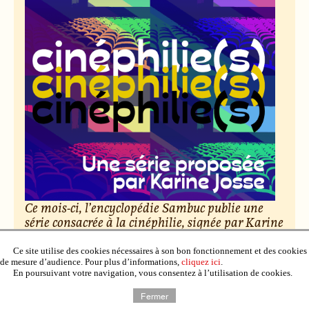
Ce mois-ci, l’encyclopédie Sambuc publie une
série consacrée à la cinéphilie, signée par Karine
Josse. Des salles obscures aux vidéo-clubs,
découvrez cent nuances d’amour du cinéma.
Ce site utilise des cookies nécessaires à son bon fonctionnement et des cookies
de mesure d’audience. Pour plus d’informations,
cliquez ici
.
En poursuivant votre navigation, vous consentez à l’utilisation de cookies.
Le 6 février 2026, par Raphaël Deuff.
Fermer
Lire l’article