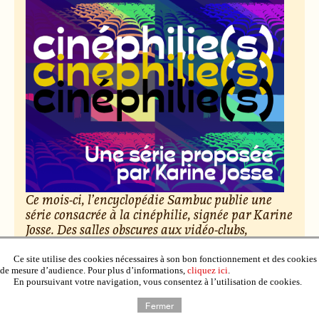
Ce mois-ci, l’encyclopédie Sambuc publie une
série consacrée à la cinéphilie, signée par Karine
Josse. Des salles obscures aux vidéo-clubs,
découvrez cent nuances d’amour du cinéma.
Ce site utilise des cookies nécessaires à son bon fonctionnement et des cookies
de mesure d’audience. Pour plus d’informations,
cliquez ici
.
Le 6 février 2026, par Raphaël Deuff.
En poursuivant votre navigation, vous consentez à l’utilisation de cookies.
Lire l’article
Fermer