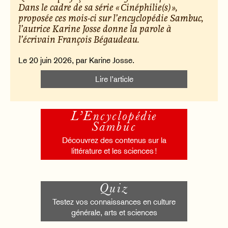
Dans le cadre de sa série « Cinéphilie(s) »,
proposée ces mois-ci sur l’encyclopédie Sambuc,
l’autrice Karine Josse donne la parole à
l’écrivain François Bégaudeau.
Le 20 juin 2026, par Karine Josse.
Lire l’article
L’Encyclopédie
Sambuc
Découvrez des contenus sur la
littérature et les sciences !
Quiz
Testez vos connaissances en culture
générale, arts et sciences