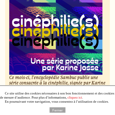
Ce mois-ci, l’encyclopédie Sambuc publie une
série consacrée à la cinéphilie, signée par Karine
Josse. Des salles obscures aux vidéo-clubs,
découvrez cent nuances d’amour du cinéma.
Ce site utilise des cookies nécessaires à son bon fonctionnement et des cookies
de mesure d’audience. Pour plus d’informations,
cliquez ici
.
En poursuivant votre navigation, vous consentez à l’utilisation de cookies.
Le 6 février 2026, par Raphaël Deuff.
Fermer
Lire l’article