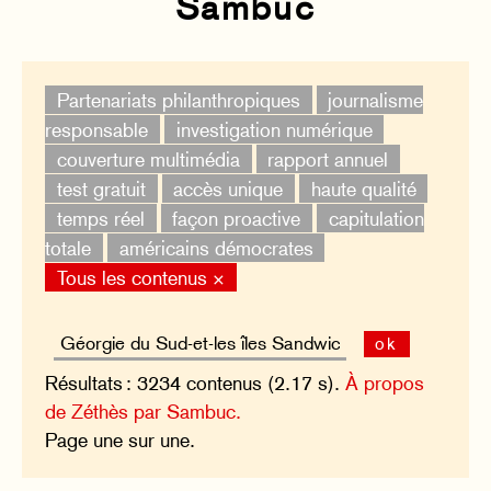
Sambuc
Partenariats philanthropiques
journalisme
responsable
investigation numérique
couverture multimédia
rapport annuel
test gratuit
accès unique
haute qualité
temps réel
façon proactive
capitulation
totale
américains démocrates
Tous les contenus ×
ok
Résultats : 3234 contenus (2.17 s).
À propos
de Zéthès par Sambuc.
Page une sur une.