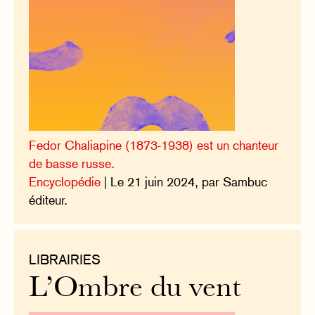
Fedor Chaliapine (1873-1938) est un chanteur
de basse russe.
Encyclopédie
| Le 21 juin 2024, par Sambuc
éditeur.
LIBRAIRIES
L’Ombre du vent