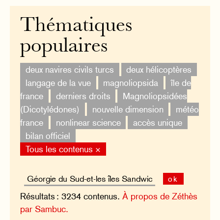
Thématiques
populaires
deux navires civils turcs
deux hélicoptères
langage de la vue
magnoliopsida
île de
france
derniers droits
Magnoliopsidées
(Dicotylédones)
nouvelle dimension
météo
france
nonlinear science
accès unique
bilan officiel
Tous les contenus ×
ok
Résultats : 3234 contenus.
À propos de Zéthès
par Sambuc.