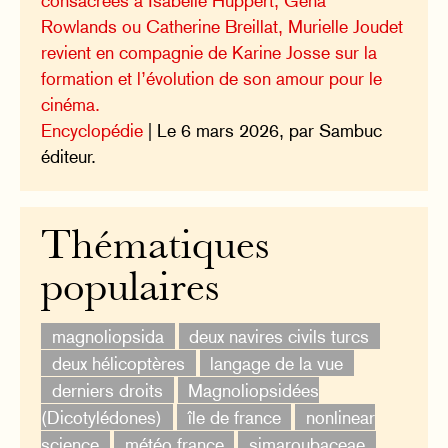
consacrées à Isabelle Huppert, Gena
Rowlands ou Catherine Breillat, Murielle Joudet
revient en compagnie de Karine Josse sur la
formation et l’évolution de son amour pour le
cinéma.
Encyclopédie
| Le 6 mars 2026, par Sambuc
éditeur.
Thématiques
populaires
magnoliopsida
deux navires civils turcs
deux hélicoptères
langage de la vue
derniers droits
Magnoliopsidées
(Dicotylédones)
île de france
nonlinear
science
météo france
simaroubaceae