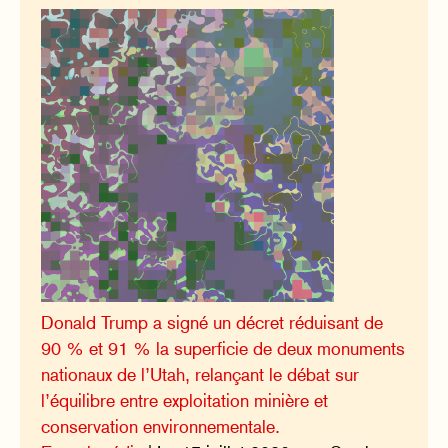
Donald Trump a signé un décret réduisant de
90 % et 91 % la superficie de deux monuments
nationaux de l’Utah, relançant le débat sur
l’équilibre entre exploitation minière et
conservation environnementale.