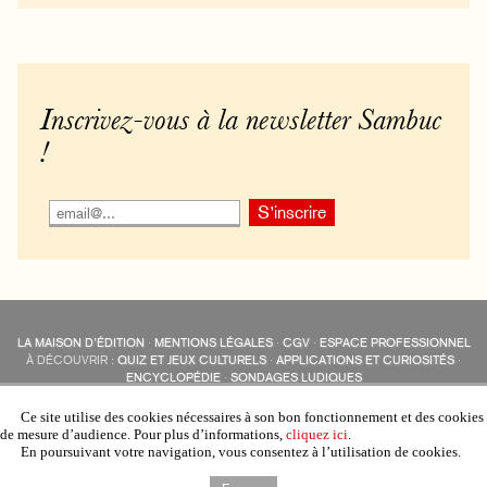
Inscrivez-vous à la newsletter Sambuc
!
LA MAISON D’ÉDITION
·
MENTIONS LÉGALES
·
CGV
·
ESPACE PROFESSIONNEL
À DÉCOUVRIR :
QUIZ ET JEUX CULTURELS
·
APPLICATIONS ET CURIOSITÉS
·
ENCYCLOPÉDIE
·
SONDAGES LUDIQUES
LES ÉDITIONS SAMBUC SUR LES RÉSEAUX SOCIAUX
COLLECTIONS :
SAMBUC
·
ÉDISOLUM
·
REVUE LITTÉRAIRE
L’EAU-FORTE
Ce site utilise des cookies nécessaires à son bon fonctionnement et des cookies
AUTRES SITES :
COLL. « LES ÉDISOLUM »
de mesure d’audience. Pour plus d’informations,
cliquez ici
.
En poursuivant votre navigation, vous consentez à l’utilisation de cookies.