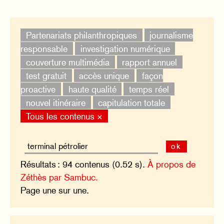
Partenariats philanthropiques
journalisme
responsable
investigation numérique
couverture multimédia
rapport annuel
test gratuit
accès unique
façon
proactive
haute qualité
temps réel
nouvel itinéraire
capitulation totale
Tous les contenus ×
ok
Résultats : 94 contenus (0.52 s).
À propos de
Zéthès par Sambuc.
Page une sur une.