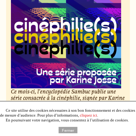
Ce mois-ci, l’encyclopédie Sambuc publie une
série consacrée à la cinéphilie, signée par Karine
Josse. Des salles obscures aux vidéo-clubs,
découvrez cent nuances d’amour du cinéma.
Ce site utilise des cookies nécessaires à son bon fonctionnement et des cookies
de mesure d’audience. Pour plus d’informations,
cliquez ici
.
En poursuivant votre navigation, vous consentez à l’utilisation de cookies.
Le 6 février 2026, par Raphaël Deuff.
Fermer
Lire l’article