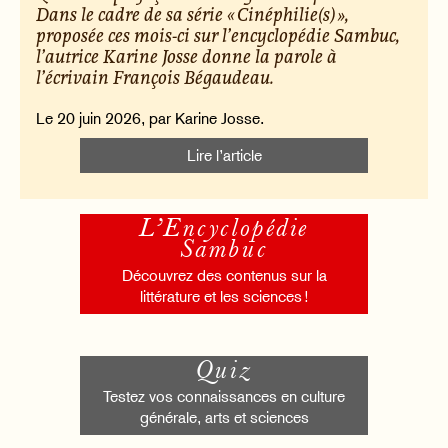
Dans le cadre de sa série « Cinéphilie(s) »,
proposée ces mois-ci sur l’encyclopédie Sambuc,
l’autrice Karine Josse donne la parole à
l’écrivain François Bégaudeau.
Le 20 juin 2026, par Karine Josse.
Lire l’article
L’Encyclopédie
Sambuc
Découvrez des contenus sur la
littérature et les sciences !
Quiz
Testez vos connaissances en culture
générale, arts et sciences