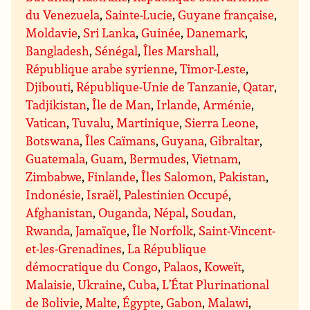
du Venezuela
,
Sainte-Lucie
,
Guyane française
,
Moldavie
,
Sri Lanka
,
Guinée
,
Danemark
,
Bangladesh
,
Sénégal
,
Îles Marshall
,
République arabe syrienne
,
Timor-Leste
,
Djibouti
,
République-Unie de Tanzanie
,
Qatar
,
Tadjikistan
,
Île de Man
,
Irlande
,
Arménie
,
Vatican
,
Tuvalu
,
Martinique
,
Sierra Leone
,
Botswana
,
Îles Caïmans
,
Guyana
,
Gibraltar
,
Guatemala
,
Guam
,
Bermudes
,
Vietnam
,
Zimbabwe
,
Finlande
,
Îles Salomon
,
Pakistan
,
Indonésie
,
Israël
,
Palestinien Occupé
,
Afghanistan
,
Ouganda
,
Népal
,
Soudan
,
Rwanda
,
Jamaïque
,
Île Norfolk
,
Saint-Vincent-
et-les-Grenadines
,
La République
démocratique du Congo
,
Palaos
,
Koweït
,
Malaisie
,
Ukraine
,
Cuba
,
L’État Plurinational
de Bolivie
,
Malte
,
Égypte
,
Gabon
,
Malawi
,