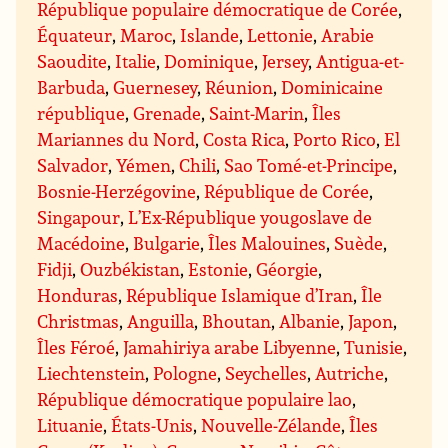
République populaire démocratique de Corée
,
Équateur
,
Maroc
,
Islande
,
Lettonie
,
Arabie
Saoudite
,
Italie
,
Dominique
,
Jersey
,
Antigua-et-
Barbuda
,
Guernesey
,
Réunion
,
Dominicaine
république
,
Grenade
,
Saint-Marin
,
Îles
Mariannes du Nord
,
Costa Rica
,
Porto Rico
,
El
Salvador
,
Yémen
,
Chili
,
Sao Tomé-et-Principe
,
Bosnie-Herzégovine
,
République de Corée
,
Singapour
,
L’Ex-République yougoslave de
Macédoine
,
Bulgarie
,
Îles Malouines
,
Suède
,
Fidji
,
Ouzbékistan
,
Estonie
,
Géorgie
,
Honduras
,
République Islamique d’Iran
,
Île
Christmas
,
Anguilla
,
Bhoutan
,
Albanie
,
Japon
,
Îles Féroé
,
Jamahiriya arabe Libyenne
,
Tunisie
,
Liechtenstein
,
Pologne
,
Seychelles
,
Autriche
,
République démocratique populaire lao
,
Lituanie
,
États-Unis
,
Nouvelle-Zélande
,
Îles