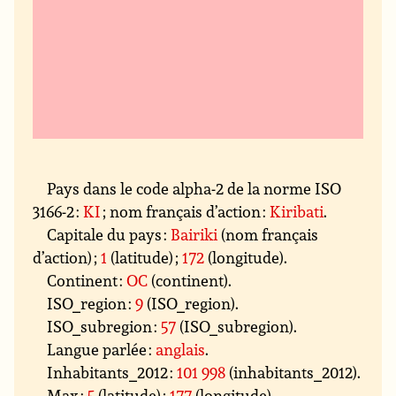
Pays dans le code alpha-2 de la norme ISO
3166-2 :
KI
; nom français d’action :
Kiribati
.
Capitale du pays :
Bairiki
(nom français
d’action) ;
1
(latitude) ;
172
(longitude).
Continent :
OC
(continent).
ISO_region :
9
(ISO_region).
ISO_subregion :
57
(ISO_subregion).
Langue parlée :
anglais
.
Inhabitants_2012 :
101 998
(inhabitants_2012).
Max :
5
(latitude) ;
177
(longitude).