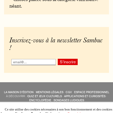
néant.
Inscrivez-vous à la newsletter Sambuc
!
LA MAISON D’ÉDITION
·
MENTIONS LÉGALES
·
CGV
·
ESPACE PROFESSIONNEL
À DÉCOUVRIR :
QUIZ ET JEUX CULTURELS
·
APPLICATIONS ET CURIOSITÉS
·
ENCYCLOPÉDIE
·
SONDAGES LUDIQUES
LES ÉDITIONS SAMBUC SUR LES RÉSEAUX SOCIAUX
COLLECTIONS :
SAMBUC
·
ÉDISOLUM
·
REVUE LITTÉRAIRE
L’EAU-FORTE
Ce site utilise des cookies nécessaires à son bon fonctionnement et des cookies
AUTRES SITES :
COLL. « LES ÉDISOLUM »