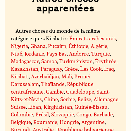
apparentées
Autres choses du monde de la même
catégorie que « Kiribati » :
Émirats arabes unis
,
Nigeria
,
Ghana
,
Pitcairn
,
Éthiopie
,
Algérie
,
Niué
,
Jordanie
,
Pays-Bas
,
Andorre
,
Turquie
,
Madagascar
,
Samoa
,
Turkménistan
,
Érythrée
,
Kazakhstan
,
Paraguay
,
Grèce
,
Îles Cook
,
Iraq
,
Kiribati
,
Azerbaïdjan
,
Mali
,
Brunei
Darussalam
,
Thaïlande
,
République
centrafricaine
,
Gambie
,
Guadeloupe
,
Saint-
Kitts-et-Nevis
,
Chine
,
Serbie
,
Belize
,
Allemagne
,
Suisse
,
Liban
,
Kirghizistan
,
Guinée-Bissau
,
Colombie
,
Brésil
,
Slovaquie
,
Congo
,
Barbade
,
Belgique
,
Roumanie
,
Hongrie
,
Argentine
,
Burundi
,
Australie
,
République bolivarienne