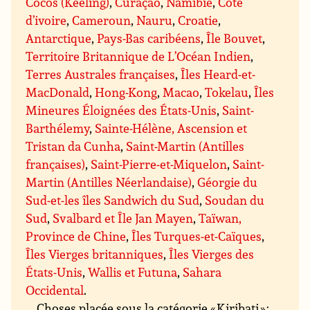
Cocos (Keeling)
,
Curaçao
,
Namibie
,
Côte
d’ivoire
,
Cameroun
,
Nauru
,
Croatie
,
Antarctique
,
Pays-Bas caribéens
,
Île Bouvet
,
Territoire Britannique de L’Océan Indien
,
Terres Australes françaises
,
Îles Heard-et-
MacDonald
,
Hong-Kong
,
Macao
,
Tokelau
,
Îles
Mineures Éloignées des États-Unis
,
Saint-
Barthélemy
,
Sainte-Hélène, Ascension et
Tristan da Cunha
,
Saint-Martin (Antilles
françaises)
,
Saint-Pierre-et-Miquelon
,
Saint-
Martin (Antilles Néerlandaise)
,
Géorgie du
Sud-et-les îles Sandwich du Sud
,
Soudan du
Sud
,
Svalbard et Île Jan Mayen
,
Taïwan,
Province de Chine
,
Îles Turques-et-Caïques
,
Îles Vierges britanniques
,
Îles Vierges des
États-Unis
,
Wallis et Futuna
,
Sahara
Occidental
.
Choses placée sous la catégorie « Kiribati » :