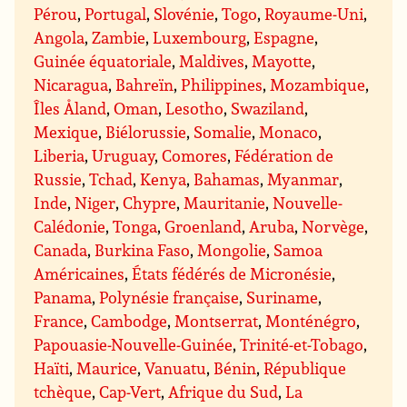
Pérou
,
Portugal
,
Slovénie
,
Togo
,
Royaume-Uni
,
Angola
,
Zambie
,
Luxembourg
,
Espagne
,
Guinée équatoriale
,
Maldives
,
Mayotte
,
Nicaragua
,
Bahreïn
,
Philippines
,
Mozambique
,
Îles Åland
,
Oman
,
Lesotho
,
Swaziland
,
Mexique
,
Biélorussie
,
Somalie
,
Monaco
,
Liberia
,
Uruguay
,
Comores
,
Fédération de
Russie
,
Tchad
,
Kenya
,
Bahamas
,
Myanmar
,
Inde
,
Niger
,
Chypre
,
Mauritanie
,
Nouvelle-
Calédonie
,
Tonga
,
Groenland
,
Aruba
,
Norvège
,
Canada
,
Burkina Faso
,
Mongolie
,
Samoa
Américaines
,
États fédérés de Micronésie
,
Panama
,
Polynésie française
,
Suriname
,
France
,
Cambodge
,
Montserrat
,
Monténégro
,
Papouasie-Nouvelle-Guinée
,
Trinité-et-Tobago
,
Haïti
,
Maurice
,
Vanuatu
,
Bénin
,
République
tchèque
,
Cap-Vert
,
Afrique du Sud
,
La