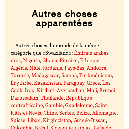
Autres choses
apparentées
Autres choses du monde de la même
catégorie que « Swaziland » :
Émirats arabes
unis
,
Nigeria
,
Ghana
,
Pitcairn
,
Éthiopie
,
Algérie
,
Niué
,
Jordanie
,
Pays-Bas
,
Andorre
,
Turquie
,
Madagascar
,
Samoa
,
Turkménistan
,
Érythrée
,
Kazakhstan
,
Paraguay
,
Grèce
,
Îles
Cook
,
Iraq
,
Kiribati
,
Azerbaïdjan
,
Mali
,
Brunei
Darussalam
,
Thaïlande
,
République
centrafricaine
,
Gambie
,
Guadeloupe
,
Saint-
Kitts-et-Nevis
,
Chine
,
Serbie
,
Belize
,
Allemagne
,
Suisse
,
Liban
,
Kirghizistan
,
Guinée-Bissau
,
Colombie
,
Brésil
,
Slovaquie
,
Congo
,
Barbade
,