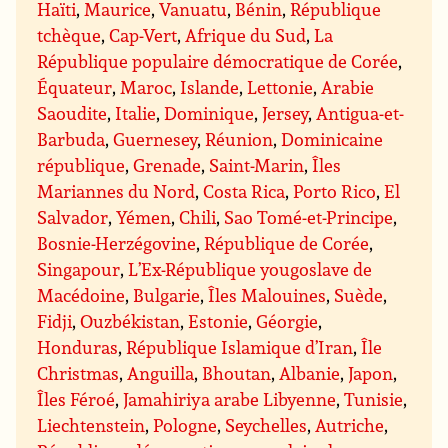
Haïti
,
Maurice
,
Vanuatu
,
Bénin
,
République
tchèque
,
Cap-Vert
,
Afrique du Sud
,
La
République populaire démocratique de Corée
,
Équateur
,
Maroc
,
Islande
,
Lettonie
,
Arabie
Saoudite
,
Italie
,
Dominique
,
Jersey
,
Antigua-et-
Barbuda
,
Guernesey
,
Réunion
,
Dominicaine
république
,
Grenade
,
Saint-Marin
,
Îles
Mariannes du Nord
,
Costa Rica
,
Porto Rico
,
El
Salvador
,
Yémen
,
Chili
,
Sao Tomé-et-Principe
,
Bosnie-Herzégovine
,
République de Corée
,
Singapour
,
L’Ex-République yougoslave de
Macédoine
,
Bulgarie
,
Îles Malouines
,
Suède
,
Fidji
,
Ouzbékistan
,
Estonie
,
Géorgie
,
Honduras
,
République Islamique d’Iran
,
Île
Christmas
,
Anguilla
,
Bhoutan
,
Albanie
,
Japon
,
Îles Féroé
,
Jamahiriya arabe Libyenne
,
Tunisie
,
Liechtenstein
,
Pologne
,
Seychelles
,
Autriche
,