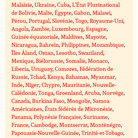
Malaisie
,
Ukraine
,
Cuba
,
L’État Plurinational
de Bolivie
,
Malte
,
Égypte
,
Gabon
,
Malawi
,
Pérou
,
Portugal
,
Slovénie
,
Togo
,
Royaume-Uni
,
Angola
,
Zambie
,
Luxembourg
,
Espagne
,
Guinée équatoriale
,
Maldives
,
Mayotte
,
Nicaragua
,
Bahreïn
,
Philippines
,
Mozambique
,
Îles Åland
,
Oman
,
Lesotho
,
Swaziland
,
Mexique
,
Biélorussie
,
Somalie
,
Monaco
,
Liberia
,
Uruguay
,
Comores
,
Fédération de
Russie
,
Tchad
,
Kenya
,
Bahamas
,
Myanmar
,
Inde
,
Niger
,
Chypre
,
Mauritanie
,
Nouvelle-
Calédonie
,
Tonga
,
Groenland
,
Aruba
,
Norvège
,
Canada
,
Burkina Faso
,
Mongolie
,
Samoa
Américaines
,
États fédérés de Micronésie
,
Panama
,
Polynésie française
,
Suriname
,
France
,
Cambodge
,
Montserrat
,
Monténégro
,
Papouasie-Nouvelle-Guinée
,
Trinité-et-Tobago
,