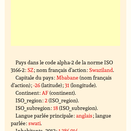
Pays dans le code alpha-2 de la norme ISO
3166-2 :
SZ
; nom français d’action :
Swaziland
.
Capitale du pays :
Mbabane
(nom français
d’action) ;
-26
(latitude) ;
31
(longitude).
Continent :
AF
(continent).
ISO_region :
2
(ISO_region).
ISO_subregion :
18
(ISO_subregion).
Langue parlée principale :
anglais
; langue
parlée :
swati
.
Inhabitants_2012 :
1 386 914