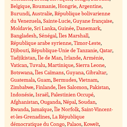
Belgique
,
Roumanie
,
Hongrie
,
Argentine
,
Burundi
,
Australie
,
République bolivarienne
du Venezuela
,
Sainte-Lucie
,
Guyane française
,
Moldavie
,
Sri Lanka
,
Guinée
,
Danemark
,
Bangladesh
,
Sénégal
,
Îles Marshall
,
République arabe syrienne
,
Timor-Leste
,
Djibouti
,
République-Unie de Tanzanie
,
Qatar
,
Tadjikistan
,
Île de Man
,
Irlande
,
Arménie
,
Vatican
,
Tuvalu
,
Martinique
,
Sierra Leone
,
Botswana
,
Îles Caïmans
,
Guyana
,
Gibraltar
,
Guatemala
,
Guam
,
Bermudes
,
Vietnam
,
Zimbabwe
,
Finlande
,
Îles Salomon
,
Pakistan
,
Indonésie
,
Israël
,
Palestinien Occupé
,
Afghanistan
,
Ouganda
,
Népal
,
Soudan
,
Rwanda
,
Jamaïque
,
Île Norfolk
,
Saint-Vincent-
et-les-Grenadines
,
La République
démocratique du Congo
,
Palaos
,
Koweït
,