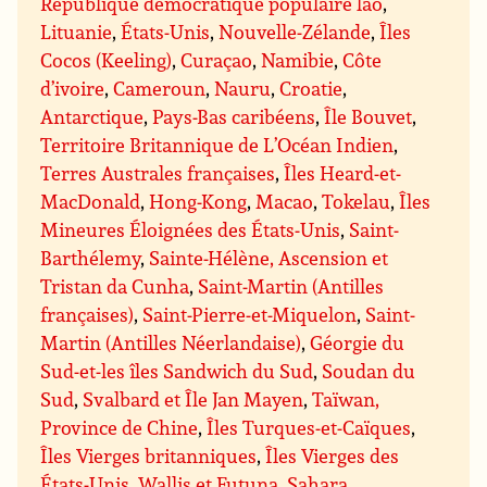
République démocratique populaire lao
,
Lituanie
,
États-Unis
,
Nouvelle-Zélande
,
Îles
Cocos (Keeling)
,
Curaçao
,
Namibie
,
Côte
d’ivoire
,
Cameroun
,
Nauru
,
Croatie
,
Antarctique
,
Pays-Bas caribéens
,
Île Bouvet
,
Territoire Britannique de L’Océan Indien
,
Terres Australes françaises
,
Îles Heard-et-
MacDonald
,
Hong-Kong
,
Macao
,
Tokelau
,
Îles
Mineures Éloignées des États-Unis
,
Saint-
Barthélemy
,
Sainte-Hélène, Ascension et
Tristan da Cunha
,
Saint-Martin (Antilles
françaises)
,
Saint-Pierre-et-Miquelon
,
Saint-
Martin (Antilles Néerlandaise)
,
Géorgie du
Sud-et-les îles Sandwich du Sud
,
Soudan du
Sud
,
Svalbard et Île Jan Mayen
,
Taïwan,
Province de Chine
,
Îles Turques-et-Caïques
,
Îles Vierges britanniques
,
Îles Vierges des
États-Unis
,
Wallis et Futuna
,
Sahara