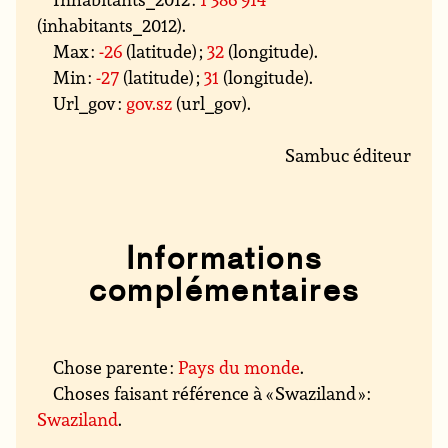
(inhabitants_2012).
Max :
-26
(latitude) ;
32
(longitude).
Min :
-27
(latitude) ;
31
(longitude).
Url_gov :
gov.sz
(url_gov).
Sambuc éditeur
Informations
complémentaires
Chose parente :
Pays du monde
.
Choses faisant référence à « Swaziland » :
Swaziland
.