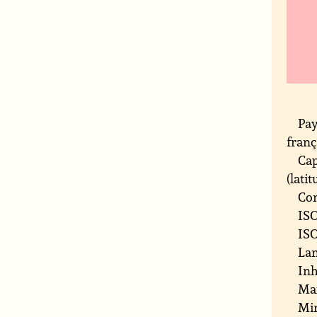
Pay
franç
Cap
(latit
Con
ISO
ISO
Lan
Inh
Ma
Min