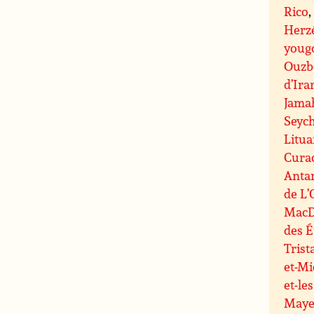
Rico
Herz
youg
Ouzb
d’Ira
Jamah
Seych
Litua
Cura
Anta
de L’
MacD
des É
Tris
et-M
et-le
May