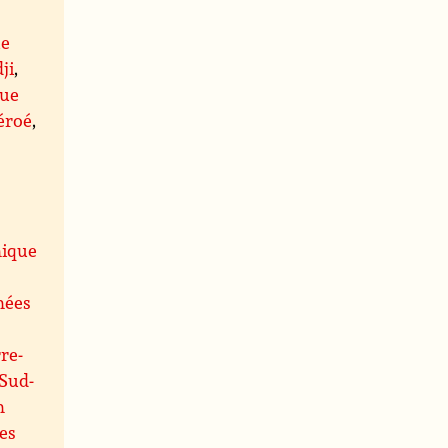
ue
dji
,
que
Féroé
,
nique
nées
rre-
 Sud-
n
les