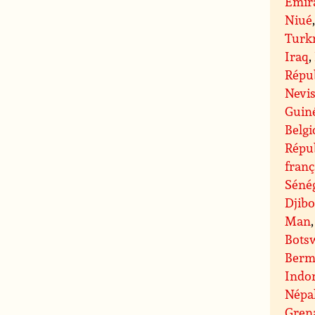
Émira
Niué
Turk
Iraq
,
Répub
Nevi
Guin
Belg
Répu
franç
Séné
Djibo
Man
Bots
Berm
Indo
Népa
Gren