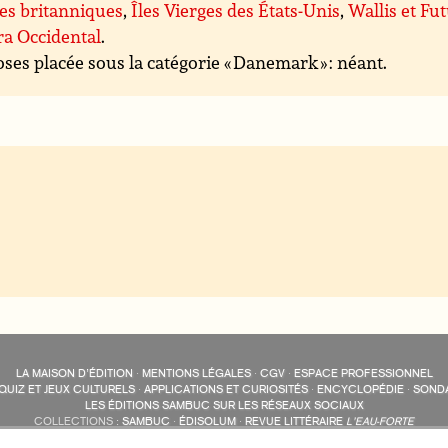
es britanniques
,
Îles Vierges des États-Unis
,
Wallis et Fu
a Occidental
.
ses placée sous la catégorie « Danemark » : néant.
LA MAISON D’ÉDITION
·
MENTIONS LÉGALES
·
CGV
·
ESPACE PROFESSIONNEL
QUIZ ET JEUX CULTURELS
·
APPLICATIONS ET CURIOSITÉS
·
ENCYCLOPÉDIE
·
SOND
LES ÉDITIONS SAMBUC SUR LES RÉSEAUX SOCIAUX
COLLECTIONS :
SAMBUC
·
ÉDISOLUM
·
REVUE LITTÉRAIRE
L’EAU-FORTE
AUTRES SITES :
COLL. « LES ÉDISOLUM »