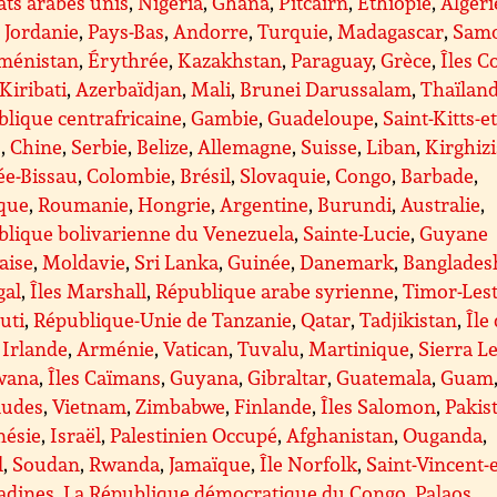
ts arabes unis
,
Nigeria
,
Ghana
,
Pitcairn
,
Éthiopie
,
Algéri
,
Jordanie
,
Pays-Bas
,
Andorre
,
Turquie
,
Madagascar
,
Sam
ménistan
,
Érythrée
,
Kazakhstan
,
Paraguay
,
Grèce
,
Îles C
Kiribati
,
Azerbaïdjan
,
Mali
,
Brunei Darussalam
,
Thaïlan
lique centrafricaine
,
Gambie
,
Guadeloupe
,
Saint-Kitts-et
s
,
Chine
,
Serbie
,
Belize
,
Allemagne
,
Suisse
,
Liban
,
Kirghiz
ée-Bissau
,
Colombie
,
Brésil
,
Slovaquie
,
Congo
,
Barbade
,
ique
,
Roumanie
,
Hongrie
,
Argentine
,
Burundi
,
Australie
,
blique bolivarienne du Venezuela
,
Sainte-Lucie
,
Guyane
aise
,
Moldavie
,
Sri Lanka
,
Guinée
,
Danemark
,
Banglades
gal
,
Îles Marshall
,
République arabe syrienne
,
Timor-Les
uti
,
République-Unie de Tanzanie
,
Qatar
,
Tadjikistan
,
Île
,
Irlande
,
Arménie
,
Vatican
,
Tuvalu
,
Martinique
,
Sierra L
wana
,
Îles Caïmans
,
Guyana
,
Gibraltar
,
Guatemala
,
Guam
udes
,
Vietnam
,
Zimbabwe
,
Finlande
,
Îles Salomon
,
Pakis
nésie
,
Israël
,
Palestinien Occupé
,
Afghanistan
,
Ouganda
,
l
,
Soudan
,
Rwanda
,
Jamaïque
,
Île Norfolk
,
Saint-Vincent-e
adines
,
La République démocratique du Congo
,
Palaos
,