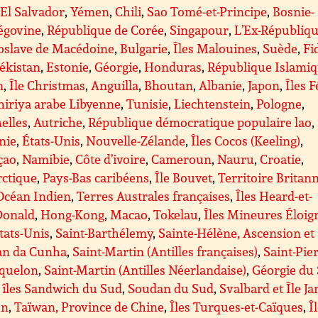
,
El Salvador
,
Yémen
,
Chili
,
Sao Tomé-et-Principe
,
Bosnie-
égovine
,
République de Corée
,
Singapour
,
L’Ex-Républiq
oslave de Macédoine
,
Bulgarie
,
Îles Malouines
,
Suède
,
Fi
ékistan
,
Estonie
,
Géorgie
,
Honduras
,
République Islami
n
,
Île Christmas
,
Anguilla
,
Bhoutan
,
Albanie
,
Japon
,
Îles 
iriya arabe Libyenne
,
Tunisie
,
Liechtenstein
,
Pologne
,
elles
,
Autriche
,
République démocratique populaire lao
,
nie
,
États-Unis
,
Nouvelle-Zélande
,
Îles Cocos (Keeling)
,
çao
,
Namibie
,
Côte d’ivoire
,
Cameroun
,
Nauru
,
Croatie
,
rctique
,
Pays-Bas caribéens
,
Île Bouvet
,
Territoire Britan
Océan Indien
,
Terres Australes françaises
,
Îles Heard-et-
onald
,
Hong-Kong
,
Macao
,
Tokelau
,
Îles Mineures Éloig
tats-Unis
,
Saint-Barthélemy
,
Sainte-Hélène, Ascension et
tan da Cunha
,
Saint-Martin (Antilles françaises)
,
Saint-Pie
iquelon
,
Saint-Martin (Antilles Néerlandaise)
,
Géorgie du
s îles Sandwich du Sud
,
Soudan du Sud
,
Svalbard et Île Ja
en
,
Taïwan, Province de Chine
,
Îles Turques-et-Caïques
,
Î