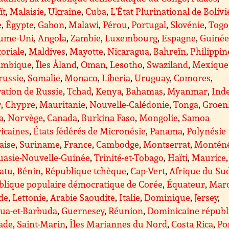
ït
,
Malaisie
,
Ukraine
,
Cuba
,
L’État Plurinational de Bolivi
e
,
Égypte
,
Gabon
,
Malawi
,
Pérou
,
Portugal
,
Slovénie
,
Togo
ume-Uni
,
Angola
,
Zambie
,
Luxembourg
,
Espagne
,
Guiné
oriale
,
Maldives
,
Mayotte
,
Nicaragua
,
Bahreïn
,
Philippin
mbique
,
Îles Åland
,
Oman
,
Lesotho
,
Swaziland
,
Mexique
russie
,
Somalie
,
Monaco
,
Liberia
,
Uruguay
,
Comores
,
ation de Russie
,
Tchad
,
Kenya
,
Bahamas
,
Myanmar
,
Ind
r
,
Chypre
,
Mauritanie
,
Nouvelle-Calédonie
,
Tonga
,
Groen
a
,
Norvège
,
Canada
,
Burkina Faso
,
Mongolie
,
Samoa
icaines
,
États fédérés de Micronésie
,
Panama
,
Polynésie
aise
,
Suriname
,
France
,
Cambodge
,
Montserrat
,
Montén
uasie-Nouvelle-Guinée
,
Trinité-et-Tobago
,
Haïti
,
Maurice
,
atu
,
Bénin
,
République tchèque
,
Cap-Vert
,
Afrique du Su
blique populaire démocratique de Corée
,
Équateur
,
Mar
de
,
Lettonie
,
Arabie Saoudite
,
Italie
,
Dominique
,
Jersey
,
gua-et-Barbuda
,
Guernesey
,
Réunion
,
Dominicaine républ
ade
,
Saint-Marin
,
Îles Mariannes du Nord
,
Costa Rica
,
Po