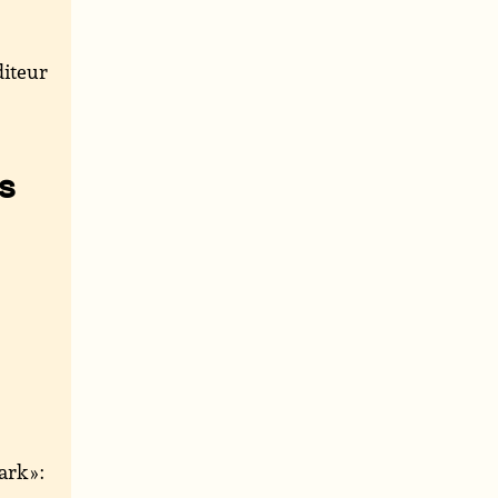
iteur
s
k » :