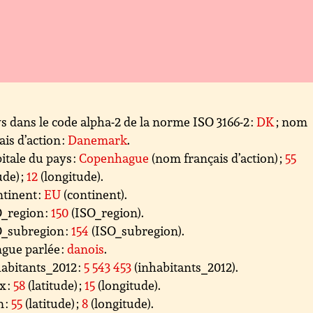
s dans le code alpha-2 de la norme ISO 3166-2 :
DK
; nom
ais d’action :
Danemark
.
itale du pays :
Copenhague
(nom français d’action) ;
55
ude) ;
12
(longitude).
tinent :
EU
(continent).
_region :
150
(ISO_region).
_subregion :
154
(ISO_subregion).
gue parlée :
danois
.
abitants_2012 :
5 543 453
(inhabitants_2012).
x :
58
(latitude) ;
15
(longitude).
 :
55
(latitude) ;
8
(longitude).