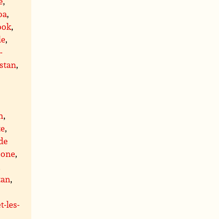
e
,
oa
,
ook
,
de
,
-
istan
,
h
,
te
,
 de
eone
,
,
tan
,
t-les-