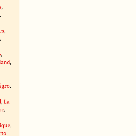
e
,
,
e
es
,
,
e
,
land
,
égro
,
d
,
La
oc
,
ique
,
rto