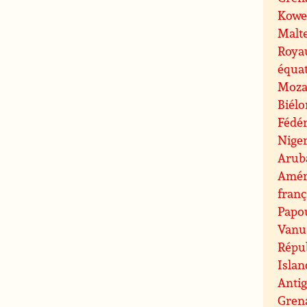
Kowe
Malt
Roya
équat
Moza
Biélo
Fédér
Nige
Arub
Amér
franç
Papo
Vanu
Répu
Islan
Anti
Gren