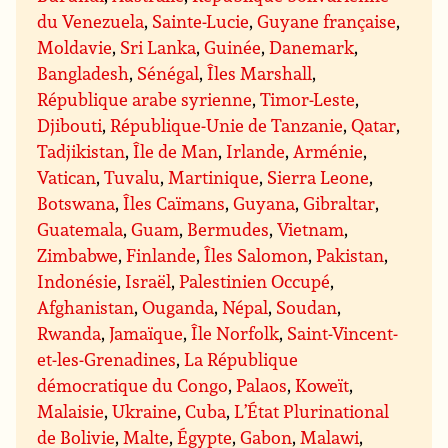
du Venezuela
,
Sainte-Lucie
,
Guyane française
,
Moldavie
,
Sri Lanka
,
Guinée
,
Danemark
,
Bangladesh
,
Sénégal
,
Îles Marshall
,
République arabe syrienne
,
Timor-Leste
,
Djibouti
,
République-Unie de Tanzanie
,
Qatar
,
Tadjikistan
,
Île de Man
,
Irlande
,
Arménie
,
Vatican
,
Tuvalu
,
Martinique
,
Sierra Leone
,
Botswana
,
Îles Caïmans
,
Guyana
,
Gibraltar
,
Guatemala
,
Guam
,
Bermudes
,
Vietnam
,
Zimbabwe
,
Finlande
,
Îles Salomon
,
Pakistan
,
Indonésie
,
Israël
,
Palestinien Occupé
,
Afghanistan
,
Ouganda
,
Népal
,
Soudan
,
Rwanda
,
Jamaïque
,
Île Norfolk
,
Saint-Vincent-
et-les-Grenadines
,
La République
démocratique du Congo
,
Palaos
,
Koweït
,
Malaisie
,
Ukraine
,
Cuba
,
L’État Plurinational
de Bolivie
,
Malte
,
Égypte
,
Gabon
,
Malawi
,