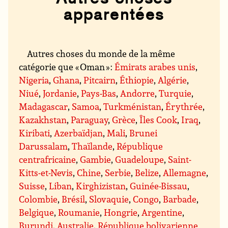
apparentées
Autres choses du monde de la même
catégorie que « Oman » :
Émirats arabes unis
,
Nigeria
,
Ghana
,
Pitcairn
,
Éthiopie
,
Algérie
,
Niué
,
Jordanie
,
Pays-Bas
,
Andorre
,
Turquie
,
Madagascar
,
Samoa
,
Turkménistan
,
Érythrée
,
Kazakhstan
,
Paraguay
,
Grèce
,
Îles Cook
,
Iraq
,
Kiribati
,
Azerbaïdjan
,
Mali
,
Brunei
Darussalam
,
Thaïlande
,
République
centrafricaine
,
Gambie
,
Guadeloupe
,
Saint-
Kitts-et-Nevis
,
Chine
,
Serbie
,
Belize
,
Allemagne
,
Suisse
,
Liban
,
Kirghizistan
,
Guinée-Bissau
,
Colombie
,
Brésil
,
Slovaquie
,
Congo
,
Barbade
,
Belgique
,
Roumanie
,
Hongrie
,
Argentine
,
Burundi
,
Australie
,
République bolivarienne