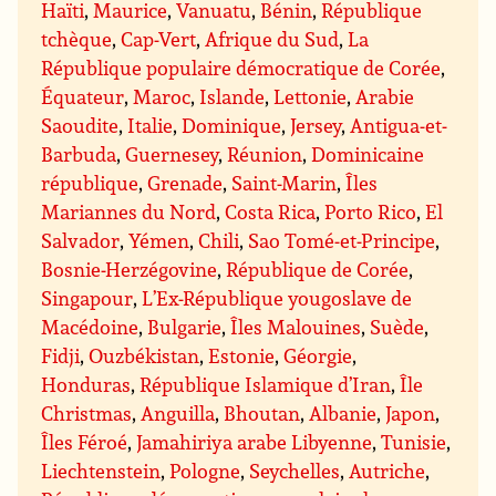
Haïti
,
Maurice
,
Vanuatu
,
Bénin
,
République
tchèque
,
Cap-Vert
,
Afrique du Sud
,
La
République populaire démocratique de Corée
,
Équateur
,
Maroc
,
Islande
,
Lettonie
,
Arabie
Saoudite
,
Italie
,
Dominique
,
Jersey
,
Antigua-et-
Barbuda
,
Guernesey
,
Réunion
,
Dominicaine
république
,
Grenade
,
Saint-Marin
,
Îles
Mariannes du Nord
,
Costa Rica
,
Porto Rico
,
El
Salvador
,
Yémen
,
Chili
,
Sao Tomé-et-Principe
,
Bosnie-Herzégovine
,
République de Corée
,
Singapour
,
L’Ex-République yougoslave de
Macédoine
,
Bulgarie
,
Îles Malouines
,
Suède
,
Fidji
,
Ouzbékistan
,
Estonie
,
Géorgie
,
Honduras
,
République Islamique d’Iran
,
Île
Christmas
,
Anguilla
,
Bhoutan
,
Albanie
,
Japon
,
Îles Féroé
,
Jamahiriya arabe Libyenne
,
Tunisie
,
Liechtenstein
,
Pologne
,
Seychelles
,
Autriche
,