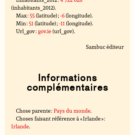
(inhabitants_2012).
Max :
55
(latitude) ;
-6
(longitude).
Min :
51
(latitude) ;
-11
(longitude).
Url_gov :
gov.ie
(url_gov).
Sambuc éditeur
Informations
complémentaires
Chose parente :
Pays du monde
.
Choses faisant référence à « Irlande » :
Irlande
.