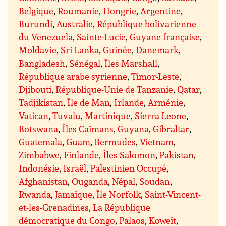
Belgique
,
Roumanie
,
Hongrie
,
Argentine
,
Burundi
,
Australie
,
République bolivarienne
du Venezuela
,
Sainte-Lucie
,
Guyane française
,
Moldavie
,
Sri Lanka
,
Guinée
,
Danemark
,
Bangladesh
,
Sénégal
,
Îles Marshall
,
République arabe syrienne
,
Timor-Leste
,
Djibouti
,
République-Unie de Tanzanie
,
Qatar
,
Tadjikistan
,
Île de Man
,
Irlande
,
Arménie
,
Vatican
,
Tuvalu
,
Martinique
,
Sierra Leone
,
Botswana
,
Îles Caïmans
,
Guyana
,
Gibraltar
,
Guatemala
,
Guam
,
Bermudes
,
Vietnam
,
Zimbabwe
,
Finlande
,
Îles Salomon
,
Pakistan
,
Indonésie
,
Israël
,
Palestinien Occupé
,
Afghanistan
,
Ouganda
,
Népal
,
Soudan
,
Rwanda
,
Jamaïque
,
Île Norfolk
,
Saint-Vincent-
et-les-Grenadines
,
La République
démocratique du Congo
,
Palaos
,
Koweït
,