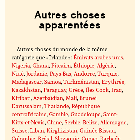
Autres choses
apparentées
Autres choses du monde de la même
catégorie que « Irlande » :
Émirats arabes unis
,
Nigeria
,
Ghana
,
Pitcairn
,
Éthiopie
,
Algérie
,
Niué
,
Jordanie
,
Pays-Bas
,
Andorre
,
Turquie
,
Madagascar
,
Samoa
,
Turkménistan
,
Érythrée
,
Kazakhstan
,
Paraguay
,
Grèce
,
Îles Cook
,
Iraq
,
Kiribati
,
Azerbaïdjan
,
Mali
,
Brunei
Darussalam
,
Thaïlande
,
République
centrafricaine
,
Gambie
,
Guadeloupe
,
Saint-
Kitts-et-Nevis
,
Chine
,
Serbie
,
Belize
,
Allemagne
,
Suisse
,
Liban
,
Kirghizistan
,
Guinée-Bissau
,
Colombie
,
Brésil
,
Slovaquie
,
Congo
,
Barbade
,