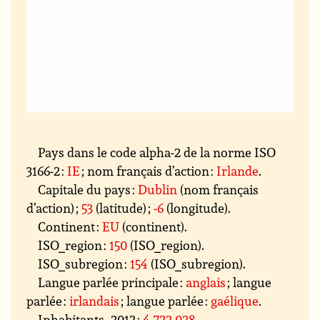
Pays dans le code alpha-2 de la norme ISO
3166-2 :
IE
; nom français d’action :
Irlande
.
Capitale du pays :
Dublin
(nom français
d’action) ;
53
(latitude) ;
-6
(longitude).
Continent :
EU
(continent).
ISO_region :
150
(ISO_region).
ISO_subregion :
154
(ISO_subregion).
Langue parlée principale :
anglais
; langue
parlée :
irlandais
; langue parlée :
gaélique
.
Inhabitants_2012 :
4 722 028