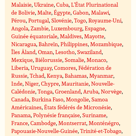
Malaisie
,
Ukraine
,
Cuba
,
L’État Plurinational
de Bolivie
,
Malte
,
Égypte
,
Gabon
,
Malawi
,
Pérou
,
Portugal
,
Slovénie
,
Togo
,
Royaume-Uni
,
Angola
,
Zambie
,
Luxembourg
,
Espagne
,
Guinée équatoriale
,
Maldives
,
Mayotte
,
Nicaragua
,
Bahreïn
,
Philippines
,
Mozambique
,
Îles Åland
,
Oman
,
Lesotho
,
Swaziland
,
Mexique
,
Biélorussie
,
Somalie
,
Monaco
,
Liberia
,
Uruguay
,
Comores
,
Fédération de
Russie
,
Tchad
,
Kenya
,
Bahamas
,
Myanmar
,
Inde
,
Niger
,
Chypre
,
Mauritanie
,
Nouvelle-
Calédonie
,
Tonga
,
Groenland
,
Aruba
,
Norvège
,
Canada
,
Burkina Faso
,
Mongolie
,
Samoa
Américaines
,
États fédérés de Micronésie
,
Panama
,
Polynésie française
,
Suriname
,
France
,
Cambodge
,
Montserrat
,
Monténégro
,
Papouasie-Nouvelle-Guinée
,
Trinité-et-Tobago
,