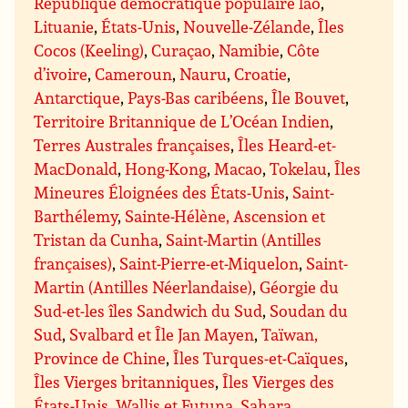
République démocratique populaire lao
,
Lituanie
,
États-Unis
,
Nouvelle-Zélande
,
Îles
Cocos (Keeling)
,
Curaçao
,
Namibie
,
Côte
d’ivoire
,
Cameroun
,
Nauru
,
Croatie
,
Antarctique
,
Pays-Bas caribéens
,
Île Bouvet
,
Territoire Britannique de L’Océan Indien
,
Terres Australes françaises
,
Îles Heard-et-
MacDonald
,
Hong-Kong
,
Macao
,
Tokelau
,
Îles
Mineures Éloignées des États-Unis
,
Saint-
Barthélemy
,
Sainte-Hélène, Ascension et
Tristan da Cunha
,
Saint-Martin (Antilles
françaises)
,
Saint-Pierre-et-Miquelon
,
Saint-
Martin (Antilles Néerlandaise)
,
Géorgie du
Sud-et-les îles Sandwich du Sud
,
Soudan du
Sud
,
Svalbard et Île Jan Mayen
,
Taïwan,
Province de Chine
,
Îles Turques-et-Caïques
,
Îles Vierges britanniques
,
Îles Vierges des
États-Unis
,
Wallis et Futuna
,
Sahara