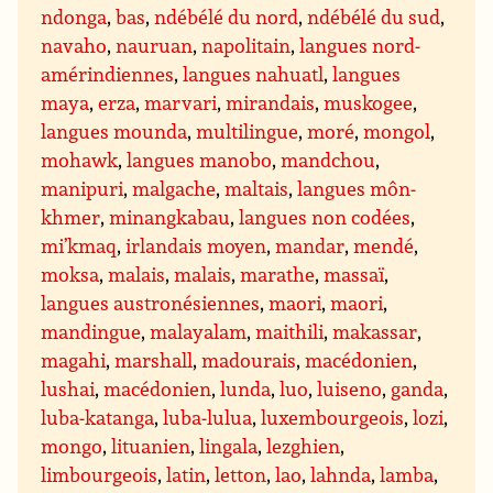
ndonga
,
bas
,
ndébélé du nord
,
ndébélé du sud
,
navaho
,
nauruan
,
napolitain
,
langues nord-
amérindiennes
,
langues nahuatl
,
langues
maya
,
erza
,
marvari
,
mirandais
,
muskogee
,
langues mounda
,
multilingue
,
moré
,
mongol
,
mohawk
,
langues manobo
,
mandchou
,
manipuri
,
malgache
,
maltais
,
langues môn-
khmer
,
minangkabau
,
langues non codées
,
mi’kmaq
,
irlandais moyen
,
mandar
,
mendé
,
moksa
,
malais
,
malais
,
marathe
,
massaï
,
langues austronésiennes
,
maori
,
maori
,
mandingue
,
malayalam
,
maithili
,
makassar
,
magahi
,
marshall
,
madourais
,
macédonien
,
lushai
,
macédonien
,
lunda
,
luo
,
luiseno
,
ganda
,
luba-katanga
,
luba-lulua
,
luxembourgeois
,
lozi
,
mongo
,
lituanien
,
lingala
,
lezghien
,
limbourgeois
,
latin
,
letton
,
lao
,
lahnda
,
lamba
,