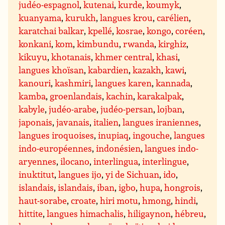
judéo-espagnol
,
kutenai
,
kurde
,
koumyk
,
kuanyama
,
kurukh
,
langues krou
,
carélien
,
karatchai balkar
,
kpellé
,
kosrae
,
kongo
,
coréen
,
konkani
,
kom
,
kimbundu
,
rwanda
,
kirghiz
,
kikuyu
,
khotanais
,
khmer central
,
khasi
,
langues khoïsan
,
kabardien
,
kazakh
,
kawi
,
kanouri
,
kashmiri
,
langues karen
,
kannada
,
kamba
,
groenlandais
,
kachin
,
karakalpak
,
kabyle
,
judéo-arabe
,
judéo-persan
,
lojban
,
japonais
,
javanais
,
italien
,
langues iraniennes
,
langues iroquoises
,
inupiaq
,
ingouche
,
langues
indo-européennes
,
indonésien
,
langues indo-
aryennes
,
ilocano
,
interlingua
,
interlingue
,
inuktitut
,
langues ijo
,
yi de Sichuan
,
ido
,
islandais
,
islandais
,
iban
,
igbo
,
hupa
,
hongrois
,
haut-sorabe
,
croate
,
hiri motu
,
hmong
,
hindi
,
hittite
,
langues himachalis
,
hiligaynon
,
hébreu
,