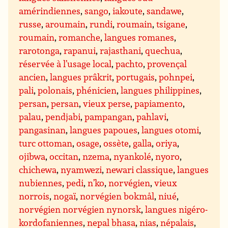
amérindiennes
,
sango
,
iakoute
,
sandawe
,
russe
,
aroumain
,
rundi
,
roumain
,
tsigane
,
roumain
,
romanche
,
langues romanes
,
rarotonga
,
rapanui
,
rajasthani
,
quechua
,
réservée à l’usage local
,
pachto
,
provençal
ancien
,
langues prâkrit
,
portugais
,
pohnpei
,
pali
,
polonais
,
phénicien
,
langues philippines
,
persan
,
persan
,
vieux perse
,
papiamento
,
palau
,
pendjabi
,
pampangan
,
pahlavi
,
pangasinan
,
langues papoues
,
langues otomi
,
turc ottoman
,
osage
,
ossète
,
galla
,
oriya
,
ojibwa
,
occitan
,
nzema
,
nyankolé
,
nyoro
,
chichewa
,
nyamwezi
,
newari classique
,
langues
nubiennes
,
pedi
,
n’ko
,
norvégien
,
vieux
norrois
,
nogaï
,
norvégien bokmål
,
niué
,
norvégien norvégien nynorsk
,
langues nigéro-
kordofaniennes
,
nepal bhasa
,
nias
,
népalais
,