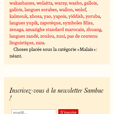
wakashanes
,
wolaitta
,
waray
,
washo
,
gallois
,
gallois
,
langues sorabes
,
wallon
,
wolof
,
kalmouk
,
xhosa
,
yao
,
yapois
,
yiddish
,
yoruba
,
langues yupik
,
zapotèque
,
symboles Bliss
,
zenaga
,
amazighe standard marocain
,
zhuang
,
langues zandé
,
zoulou
,
zuni
,
pas de contenu
linguistique
,
zaza
.
Choses placée sous la catégorie « Malais » :
néant.
Inscrivez-vous à la newsletter Sambuc
!