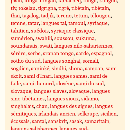
pisin
,
tonga
,
tongan
,
tamacheq
,
tlingit
,
klingon
,
tiv
,
tokelau
,
tigrigna
,
tigré
,
tibétain
,
tibétain
,
thaï
,
tagalog
,
tadjik
,
tereno
,
tetum
,
télougou
,
temne
,
tatar
,
langues tai
,
tamoul
,
syriaque
,
tahitien
,
suédois
,
syriaque classique
,
sumérien
,
swahili
,
soussou
,
sukuma
,
soundanais
,
swati
,
langues nilo-sahariennes
,
sérère
,
serbe
,
sranan tongo
,
sarde
,
espagnol
,
sotho du sud
,
langues songhai
,
somali
,
sogdien
,
soninké
,
sindhi
,
shona
,
samoan
,
sami
skolt
,
sami d’Inari
,
langues sames
,
sami de
Lule
,
sami du nord
,
slovène
,
sami du sud
,
slovaque
,
langues slaves
,
slovaque
,
langues
sino-tibétaines
,
langues sioux
,
sidamo
,
singhalais
,
chan
,
langues des signes
,
langues
sémitiques
,
irlandais ancien
,
selkoupe
,
sicilien
,
écossais
,
santal
,
sanskrit
,
sasak
,
samaritain
,
langues salishennes
,
langues sud-