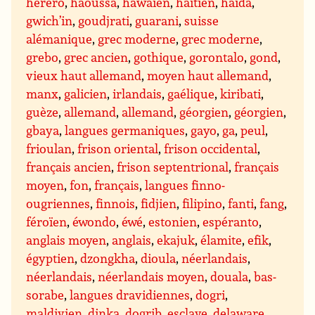
herero
,
haoussa
,
hawaïen
,
haïtien
,
haida
,
gwich’in
,
goudjrati
,
guarani
,
suisse
alémanique
,
grec moderne
,
grec moderne
,
grebo
,
grec ancien
,
gothique
,
gorontalo
,
gond
,
vieux haut allemand
,
moyen haut allemand
,
manx
,
galicien
,
irlandais
,
gaélique
,
kiribati
,
guèze
,
allemand
,
allemand
,
géorgien
,
géorgien
,
gbaya
,
langues germaniques
,
gayo
,
ga
,
peul
,
frioulan
,
frison oriental
,
frison occidental
,
français ancien
,
frison septentrional
,
français
moyen
,
fon
,
français
,
langues finno-
ougriennes
,
finnois
,
fidjien
,
filipino
,
fanti
,
fang
,
féroïen
,
éwondo
,
éwé
,
estonien
,
espéranto
,
anglais moyen
,
anglais
,
ekajuk
,
élamite
,
efik
,
égyptien
,
dzongkha
,
dioula
,
néerlandais
,
néerlandais
,
néerlandais moyen
,
douala
,
bas-
sorabe
,
langues dravidiennes
,
dogri
,
maldivien
,
dinka
,
dogrib
,
esclave
,
delaware
,