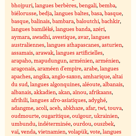
bhojpuri
,
langues berbères
,
bengali
,
bemba
,
biélorusse
,
bedja
,
langues baltes
,
basa
,
basque
,
basque
,
balinais
,
bambara
,
baloutchi
,
bachkir
,
langues bamiléké
,
langues banda
,
azéri
,
aymara
,
awadhi
,
avestique
,
avar
,
langues
australiennes
,
langues athapascanes
,
asturien
,
assamais
,
arawak
,
langues artificielles
,
arapaho
,
mapudungun
,
arménien
,
arménien
,
aragonais
,
araméen d’empire
,
arabe
,
langues
apaches
,
angika
,
anglo-saxon
,
amharique
,
altai
du sud
,
langues algonquines
,
aléoute
,
albanais
,
albanais
,
akkadien
,
akan
,
aïnou
,
afrikaans
,
afrihili
,
langues afro-asiatiques
,
adyghé
,
adangme
,
acoli
,
aceh
,
abkhaze
,
afar
,
twi
,
touva
,
oudmourte
,
ougaritique
,
ouïgour
,
ukrainien
,
umbundu
,
indéterminée
,
ourdou
,
ouszbek
,
vaï
,
venda
,
vietnamien
,
volapük
,
vote
,
langues