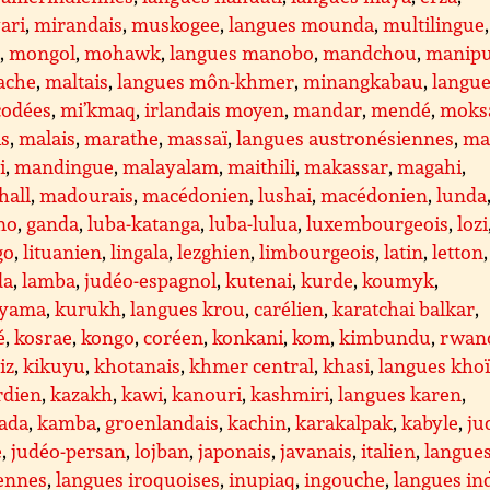
ari
,
mirandais
,
muskogee
,
langues mounda
,
multilingue
,
é
,
mongol
,
mohawk
,
langues manobo
,
mandchou
,
manipu
ache
,
maltais
,
langues môn-khmer
,
minangkabau
,
langu
codées
,
mi’kmaq
,
irlandais moyen
,
mandar
,
mendé
,
moks
is
,
malais
,
marathe
,
massaï
,
langues austronésiennes
,
ma
i
,
mandingue
,
malayalam
,
maithili
,
makassar
,
magahi
,
hall
,
madourais
,
macédonien
,
lushai
,
macédonien
,
lunda
no
,
ganda
,
luba-katanga
,
luba-lulua
,
luxembourgeois
,
lozi
go
,
lituanien
,
lingala
,
lezghien
,
limbourgeois
,
latin
,
letton
da
,
lamba
,
judéo-espagnol
,
kutenai
,
kurde
,
koumyk
,
yama
,
kurukh
,
langues krou
,
carélien
,
karatchai balkar
,
é
,
kosrae
,
kongo
,
coréen
,
konkani
,
kom
,
kimbundu
,
rwan
iz
,
kikuyu
,
khotanais
,
khmer central
,
khasi
,
langues kho
rdien
,
kazakh
,
kawi
,
kanouri
,
kashmiri
,
langues karen
,
ada
,
kamba
,
groenlandais
,
kachin
,
karakalpak
,
kabyle
,
ju
e
,
judéo-persan
,
lojban
,
japonais
,
javanais
,
italien
,
langue
iennes
,
langues iroquoises
,
inupiaq
,
ingouche
,
langues in