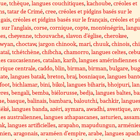
que
,
tchèque
,
langues couchitiques
,
kachoube
,
créoles et
ns
,
tatar de Crimé
,
cree
,
créoles et pidgins basés sur le
gais
,
créoles et pidgins basés sur le français
,
créoles et p
 sur l’anglais
,
corse
,
cornique
,
copte
,
monténégrin
,
langu
es
,
cheyenne
,
tchouvache
,
slavon d’église
,
cherokee
,
ewyan
,
choctaw
,
jargon chinook
,
mari
,
chuuk
,
chinois
,
ch
ataï
,
tchétchène
,
chibcha
,
chamorro
,
langues celtes
,
ceb
ues caucasiennes
,
catalan
,
karib
,
langues amérindiennes 
rique centrale
,
caddo
,
blin
,
birman
,
birman
,
bulgare
,
bug
ate
,
langues batak
,
breton
,
braj
,
bosniaque
,
langues ban
foot
,
bichlamar
,
bini
,
bikol
,
langues biharis
,
bhojpuri
,
la
ères
,
bengali
,
bemba
,
biélorusse
,
bedja
,
langues baltes
,
ba
ue
,
basque
,
balinais
,
bambara
,
baloutchi
,
bachkir
,
langue
léké
,
langues banda
,
azéri
,
aymara
,
awadhi
,
avestique
,
av
es australiennes
,
langues athapascanes
,
asturien
,
assam
ak
,
langues artificielles
,
arapaho
,
mapudungun
,
arménie
nien
,
aragonais
,
araméen d’empire
,
arabe
,
langues apach