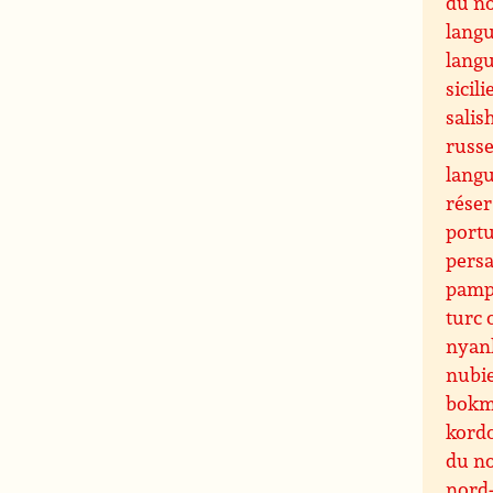
du n
langu
langu
sicili
sali
russ
lang
réser
portu
pers
pamp
turc
nyan
nubi
bokm
kord
du n
nord