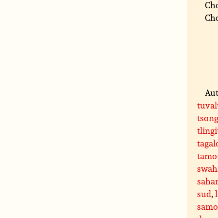
Cho
Cho
Aut
tuva
tson
tlingi
tagal
tamo
swahi
saha
sud
,
samo