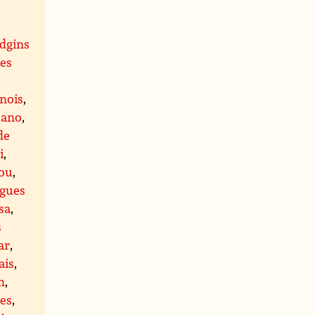
idgins
es
inois
,
uano
,
de
i
,
tou
,
ngues
sa
,
s
ar
,
ais
,
n
,
es
,