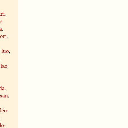
ri
,
es
a
,
ori
,
,
luo
,
,
,
lao
,
da
,
ïsan
,
déo-
s
do-