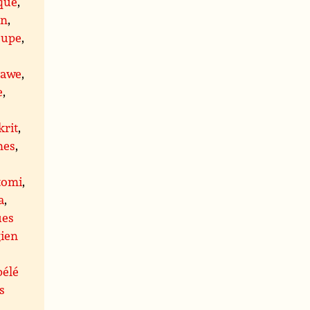
que
,
an
,
oupe
,
dawe
,
e
,
krit
,
nes
,
tomi
,
a
,
ues
ien
bélé
s