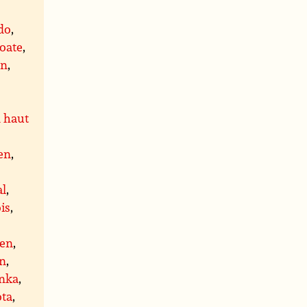
do
,
oate
,
on
,
 haut
en
,
al
,
is
,
ien
,
en
,
inka
,
ota
,