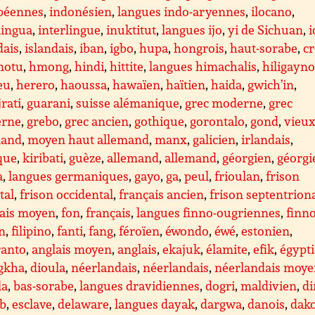
péennes
,
indonésien
,
langues indo-aryennes
,
ilocano
,
lingua
,
interlingue
,
inuktitut
,
langues ijo
,
yi de Sichuan
,
i
dais
,
islandais
,
iban
,
igbo
,
hupa
,
hongrois
,
haut-sorabe
,
cr
motu
,
hmong
,
hindi
,
hittite
,
langues himachalis
,
hiligayn
eu
,
herero
,
haoussa
,
hawaïen
,
haïtien
,
haida
,
gwich’in
,
rati
,
guarani
,
suisse alémanique
,
grec moderne
,
grec
rne
,
grebo
,
grec ancien
,
gothique
,
gorontalo
,
gond
,
vieux
mand
,
moyen haut allemand
,
manx
,
galicien
,
irlandais
,
que
,
kiribati
,
guèze
,
allemand
,
allemand
,
géorgien
,
géorgi
a
,
langues germaniques
,
gayo
,
ga
,
peul
,
frioulan
,
frison
tal
,
frison occidental
,
français ancien
,
frison septentrion
çais moyen
,
fon
,
français
,
langues finno-ougriennes
,
finno
en
,
filipino
,
fanti
,
fang
,
féroïen
,
éwondo
,
éwé
,
estonien
,
ranto
,
anglais moyen
,
anglais
,
ekajuk
,
élamite
,
efik
,
égypt
gkha
,
dioula
,
néerlandais
,
néerlandais
,
néerlandais moy
la
,
bas-sorabe
,
langues dravidiennes
,
dogri
,
maldivien
,
d
ib
,
esclave
,
delaware
,
langues dayak
,
dargwa
,
danois
,
dak