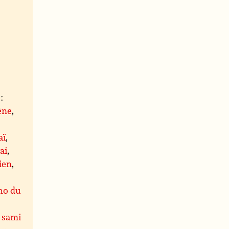
:
ène
,
aï
,
ai
,
ien
,
ho du
,
sami