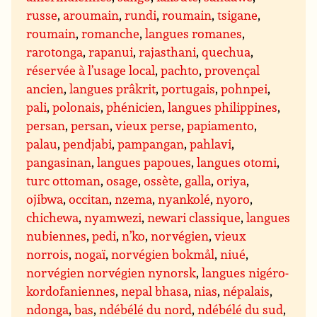
russe
,
aroumain
,
rundi
,
roumain
,
tsigane
,
roumain
,
romanche
,
langues romanes
,
rarotonga
,
rapanui
,
rajasthani
,
quechua
,
réservée à l’usage local
,
pachto
,
provençal
ancien
,
langues prâkrit
,
portugais
,
pohnpei
,
pali
,
polonais
,
phénicien
,
langues philippines
,
persan
,
persan
,
vieux perse
,
papiamento
,
palau
,
pendjabi
,
pampangan
,
pahlavi
,
pangasinan
,
langues papoues
,
langues otomi
,
turc ottoman
,
osage
,
ossète
,
galla
,
oriya
,
ojibwa
,
occitan
,
nzema
,
nyankolé
,
nyoro
,
chichewa
,
nyamwezi
,
newari classique
,
langues
nubiennes
,
pedi
,
n’ko
,
norvégien
,
vieux
norrois
,
nogaï
,
norvégien bokmål
,
niué
,
norvégien norvégien nynorsk
,
langues nigéro-
kordofaniennes
,
nepal bhasa
,
nias
,
népalais
,
ndonga
,
bas
,
ndébélé du nord
,
ndébélé du sud
,