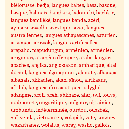
biélorusse
,
bedja
,
langues baltes
,
basa
,
basque
,
basque
,
balinais
,
bambara
,
baloutchi
,
bachkir
,
langues bamiléké
,
langues banda
,
azéri
,
aymara
,
awadhi
,
avestique
,
avar
,
langues
australiennes
,
langues athapascanes
,
asturien
,
assamais
,
arawak
,
langues artificielles
,
arapaho
,
mapudungun
,
arménien
,
arménien
,
aragonais
,
araméen d’empire
,
arabe
,
langues
apaches
,
angika
,
anglo-saxon
,
amharique
,
altai
du sud
,
langues algonquines
,
aléoute
,
albanais
,
albanais
,
akkadien
,
akan
,
aïnou
,
afrikaans
,
afrihili
,
langues afro-asiatiques
,
adyghé
,
adangme
,
acoli
,
aceh
,
abkhaze
,
afar
,
twi
,
touva
,
oudmourte
,
ougaritique
,
ouïgour
,
ukrainien
,
umbundu
,
indéterminée
,
ourdou
,
ouszbek
,
vaï
,
venda
,
vietnamien
,
volapük
,
vote
,
langues
wakashanes
,
wolaitta
,
waray
,
washo
,
gallois
,