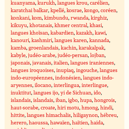
kuanyama
,
kurukh
,
langues krou
,
carélien
,
karatchai balkar
,
kpellé
,
kosrae
,
kongo
,
coréen
,
konkani
,
kom
,
kimbundu
,
rwanda
,
kirghiz
,
kikuyu
,
khotanais
,
khmer central
,
khasi
,
langues khoïsan
,
kabardien
,
kazakh
,
kawi
,
kanouri
,
kashmiri
,
langues karen
,
kannada
,
kamba
,
groenlandais
,
kachin
,
karakalpak
,
kabyle
,
judéo-arabe
,
judéo-persan
,
lojban
,
japonais
,
javanais
,
italien
,
langues iraniennes
,
langues iroquoises
,
inupiaq
,
ingouche
,
langues
indo-européennes
,
indonésien
,
langues indo-
aryennes
,
ilocano
,
interlingua
,
interlingue
,
inuktitut
,
langues ijo
,
yi de Sichuan
,
ido
,
islandais
,
islandais
,
iban
,
igbo
,
hupa
,
hongrois
,
haut-sorabe
,
croate
,
hiri motu
,
hmong
,
hindi
,
hittite
,
langues himachalis
,
hiligaynon
,
hébreu
,
herero
,
haoussa
,
hawaïen
,
haïtien
,
haida
,