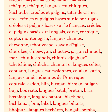
tchèque
,
tchèque
,
langues couchitiques
,
kachoube
,
créoles et pidgins
,
tatar de Crimé
,
cree
,
créoles et pidgins basés sur le portugais
,
créoles et pidgins basés sur le français
,
créoles
et pidgins basés sur l’anglais
,
corse
,
cornique
,
copte
,
monténégrin
,
langues chames
,
cheyenne
,
tchouvache
,
slavon d’église
,
cherokee
,
chipewyan
,
choctaw
,
jargon chinook
,
mari
,
chuuk
,
chinois
,
chinois
,
djaghataï
,
tchétchène
,
chibcha
,
chamorro
,
langues celtes
,
cebuano
,
langues caucasiennes
,
catalan
,
karib
,
langues amérindiennes de l’Amérique
centrale
,
caddo
,
blin
,
birman
,
birman
,
bulgare
,
bugi
,
bouriate
,
langues batak
,
breton
,
braj
,
bosniaque
,
langues bantou
,
blackfoot
,
bichlamar
,
bini
,
bikol
,
langues biharis
,
bhojpuri
,
langues berbères
,
bengali
,
bemba
,