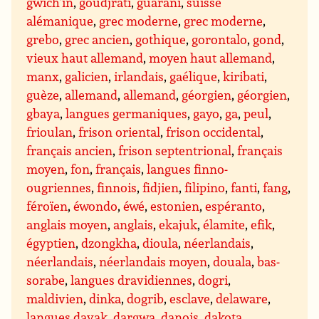
gwich’in
,
goudjrati
,
guarani
,
suisse
alémanique
,
grec moderne
,
grec moderne
,
grebo
,
grec ancien
,
gothique
,
gorontalo
,
gond
,
vieux haut allemand
,
moyen haut allemand
,
manx
,
galicien
,
irlandais
,
gaélique
,
kiribati
,
guèze
,
allemand
,
allemand
,
géorgien
,
géorgien
,
gbaya
,
langues germaniques
,
gayo
,
ga
,
peul
,
frioulan
,
frison oriental
,
frison occidental
,
français ancien
,
frison septentrional
,
français
moyen
,
fon
,
français
,
langues finno-
ougriennes
,
finnois
,
fidjien
,
filipino
,
fanti
,
fang
,
féroïen
,
éwondo
,
éwé
,
estonien
,
espéranto
,
anglais moyen
,
anglais
,
ekajuk
,
élamite
,
efik
,
égyptien
,
dzongkha
,
dioula
,
néerlandais
,
néerlandais
,
néerlandais moyen
,
douala
,
bas-
sorabe
,
langues dravidiennes
,
dogri
,
maldivien
,
dinka
,
dogrib
,
esclave
,
delaware
,
langues dayak
,
dargwa
,
danois
,
dakota
,