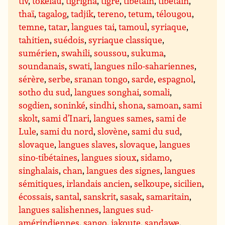
tiv
,
tokelau
,
tigrigna
,
tigré
,
tibétain
,
tibétain
,
thaï
,
tagalog
,
tadjik
,
tereno
,
tetum
,
télougou
,
temne
,
tatar
,
langues tai
,
tamoul
,
syriaque
,
tahitien
,
suédois
,
syriaque classique
,
sumérien
,
swahili
,
soussou
,
sukuma
,
soundanais
,
swati
,
langues nilo-sahariennes
,
sérère
,
serbe
,
sranan tongo
,
sarde
,
espagnol
,
sotho du sud
,
langues songhai
,
somali
,
sogdien
,
soninké
,
sindhi
,
shona
,
samoan
,
sami
skolt
,
sami d’Inari
,
langues sames
,
sami de
Lule
,
sami du nord
,
slovène
,
sami du sud
,
slovaque
,
langues slaves
,
slovaque
,
langues
sino-tibétaines
,
langues sioux
,
sidamo
,
singhalais
,
chan
,
langues des signes
,
langues
sémitiques
,
irlandais ancien
,
selkoupe
,
sicilien
,
écossais
,
santal
,
sanskrit
,
sasak
,
samaritain
,
langues salishennes
,
langues sud-
amérindiennes
,
sango
,
iakoute
,
sandawe
,