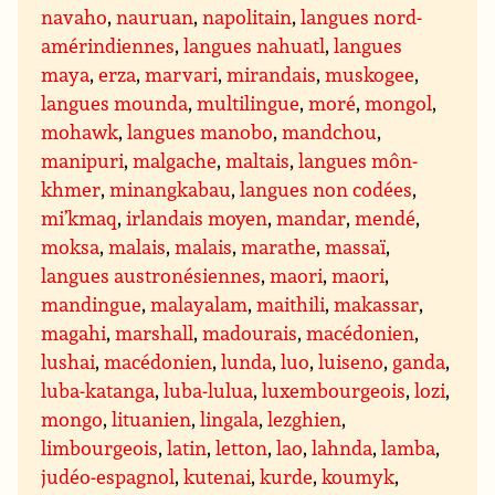
navaho
,
nauruan
,
napolitain
,
langues nord-
amérindiennes
,
langues nahuatl
,
langues
maya
,
erza
,
marvari
,
mirandais
,
muskogee
,
langues mounda
,
multilingue
,
moré
,
mongol
,
mohawk
,
langues manobo
,
mandchou
,
manipuri
,
malgache
,
maltais
,
langues môn-
khmer
,
minangkabau
,
langues non codées
,
mi’kmaq
,
irlandais moyen
,
mandar
,
mendé
,
moksa
,
malais
,
malais
,
marathe
,
massaï
,
langues austronésiennes
,
maori
,
maori
,
mandingue
,
malayalam
,
maithili
,
makassar
,
magahi
,
marshall
,
madourais
,
macédonien
,
lushai
,
macédonien
,
lunda
,
luo
,
luiseno
,
ganda
,
luba-katanga
,
luba-lulua
,
luxembourgeois
,
lozi
,
mongo
,
lituanien
,
lingala
,
lezghien
,
limbourgeois
,
latin
,
letton
,
lao
,
lahnda
,
lamba
,
judéo-espagnol
,
kutenai
,
kurde
,
koumyk
,