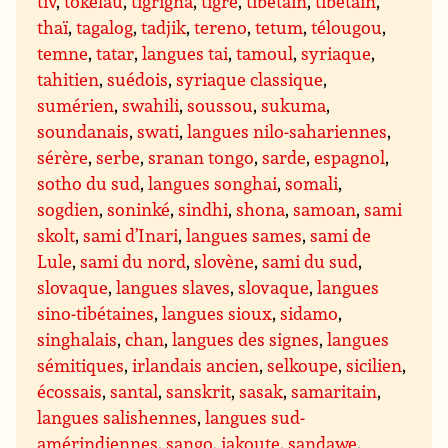
tiv
,
tokelau
,
tigrigna
,
tigré
,
tibétain
,
tibétain
,
thaï
,
tagalog
,
tadjik
,
tereno
,
tetum
,
télougou
,
temne
,
tatar
,
langues tai
,
tamoul
,
syriaque
,
tahitien
,
suédois
,
syriaque classique
,
sumérien
,
swahili
,
soussou
,
sukuma
,
soundanais
,
swati
,
langues nilo-sahariennes
,
sérère
,
serbe
,
sranan tongo
,
sarde
,
espagnol
,
sotho du sud
,
langues songhai
,
somali
,
sogdien
,
soninké
,
sindhi
,
shona
,
samoan
,
sami
skolt
,
sami d’Inari
,
langues sames
,
sami de
Lule
,
sami du nord
,
slovène
,
sami du sud
,
slovaque
,
langues slaves
,
slovaque
,
langues
sino-tibétaines
,
langues sioux
,
sidamo
,
singhalais
,
chan
,
langues des signes
,
langues
sémitiques
,
irlandais ancien
,
selkoupe
,
sicilien
,
écossais
,
santal
,
sanskrit
,
sasak
,
samaritain
,
langues salishennes
,
langues sud-
amérindiennes
,
sango
,
iakoute
,
sandawe
,