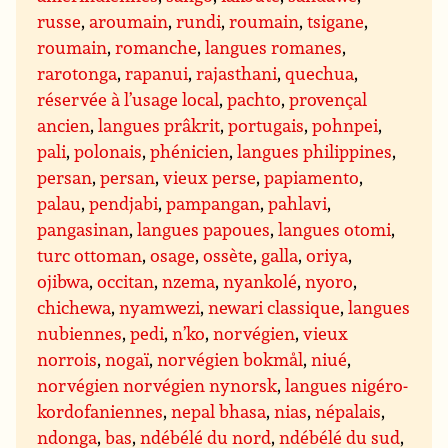
russe
,
aroumain
,
rundi
,
roumain
,
tsigane
,
roumain
,
romanche
,
langues romanes
,
rarotonga
,
rapanui
,
rajasthani
,
quechua
,
réservée à l’usage local
,
pachto
,
provençal
ancien
,
langues prâkrit
,
portugais
,
pohnpei
,
pali
,
polonais
,
phénicien
,
langues philippines
,
persan
,
persan
,
vieux perse
,
papiamento
,
palau
,
pendjabi
,
pampangan
,
pahlavi
,
pangasinan
,
langues papoues
,
langues otomi
,
turc ottoman
,
osage
,
ossète
,
galla
,
oriya
,
ojibwa
,
occitan
,
nzema
,
nyankolé
,
nyoro
,
chichewa
,
nyamwezi
,
newari classique
,
langues
nubiennes
,
pedi
,
n’ko
,
norvégien
,
vieux
norrois
,
nogaï
,
norvégien bokmål
,
niué
,
norvégien norvégien nynorsk
,
langues nigéro-
kordofaniennes
,
nepal bhasa
,
nias
,
népalais
,
ndonga
,
bas
,
ndébélé du nord
,
ndébélé du sud
,