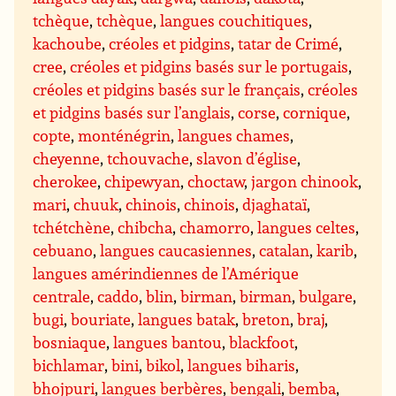
tchèque
,
tchèque
,
langues couchitiques
,
kachoube
,
créoles et pidgins
,
tatar de Crimé
,
cree
,
créoles et pidgins basés sur le portugais
,
créoles et pidgins basés sur le français
,
créoles
et pidgins basés sur l’anglais
,
corse
,
cornique
,
copte
,
monténégrin
,
langues chames
,
cheyenne
,
tchouvache
,
slavon d’église
,
cherokee
,
chipewyan
,
choctaw
,
jargon chinook
,
mari
,
chuuk
,
chinois
,
chinois
,
djaghataï
,
tchétchène
,
chibcha
,
chamorro
,
langues celtes
,
cebuano
,
langues caucasiennes
,
catalan
,
karib
,
langues amérindiennes de l’Amérique
centrale
,
caddo
,
blin
,
birman
,
birman
,
bulgare
,
bugi
,
bouriate
,
langues batak
,
breton
,
braj
,
bosniaque
,
langues bantou
,
blackfoot
,
bichlamar
,
bini
,
bikol
,
langues biharis
,
bhojpuri
,
langues berbères
,
bengali
,
bemba
,