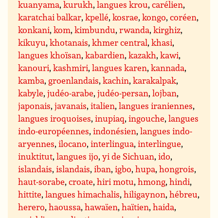
kuanyama
,
kurukh
,
langues krou
,
carélien
,
karatchai balkar
,
kpellé
,
kosrae
,
kongo
,
coréen
,
konkani
,
kom
,
kimbundu
,
rwanda
,
kirghiz
,
kikuyu
,
khotanais
,
khmer central
,
khasi
,
langues khoïsan
,
kabardien
,
kazakh
,
kawi
,
kanouri
,
kashmiri
,
langues karen
,
kannada
,
kamba
,
groenlandais
,
kachin
,
karakalpak
,
kabyle
,
judéo-arabe
,
judéo-persan
,
lojban
,
japonais
,
javanais
,
italien
,
langues iraniennes
,
langues iroquoises
,
inupiaq
,
ingouche
,
langues
indo-européennes
,
indonésien
,
langues indo-
aryennes
,
ilocano
,
interlingua
,
interlingue
,
inuktitut
,
langues ijo
,
yi de Sichuan
,
ido
,
islandais
,
islandais
,
iban
,
igbo
,
hupa
,
hongrois
,
haut-sorabe
,
croate
,
hiri motu
,
hmong
,
hindi
,
hittite
,
langues himachalis
,
hiligaynon
,
hébreu
,
herero
,
haoussa
,
hawaïen
,
haïtien
,
haida
,