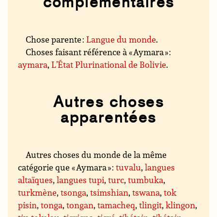
complémentaires
Chose parente :
Langue du monde
.
Choses faisant référence à « Aymara » :
aymara
,
L’État Plurinational de Bolivie
.
Autres choses
apparentées
Autres choses du monde de la même
catégorie que « Aymara » :
tuvalu
,
langues
altaïques
,
langues tupi
,
turc
,
tumbuka
,
turkmène
,
tsonga
,
tsimshian
,
tswana
,
tok
pisin
,
tonga
,
tongan
,
tamacheq
,
tlingit
,
klingon
,