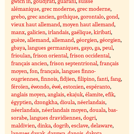
gwich’in
,
goudjrati
,
guarani
,
suisse
alémanique
,
grec moderne
,
grec moderne
,
grebo
,
grec ancien
,
gothique
,
gorontalo
,
gond
,
vieux haut allemand
,
moyen haut allemand
,
manx
,
galicien
,
irlandais
,
gaélique
,
kiribati
,
guèze
,
allemand
,
allemand
,
géorgien
,
géorgien
,
gbaya
,
langues germaniques
,
gayo
,
ga
,
peul
,
frioulan
,
frison oriental
,
frison occidental
,
français ancien
,
frison septentrional
,
français
moyen
,
fon
,
français
,
langues finno-
ougriennes
,
finnois
,
fidjien
,
filipino
,
fanti
,
fang
,
féroïen
,
éwondo
,
éwé
,
estonien
,
espéranto
,
anglais moyen
,
anglais
,
ekajuk
,
élamite
,
efik
,
égyptien
,
dzongkha
,
dioula
,
néerlandais
,
néerlandais
,
néerlandais moyen
,
douala
,
bas-
sorabe
,
langues dravidiennes
,
dogri
,
maldivien
,
dinka
,
dogrib
,
esclave
,
delaware
,
langues dayak
,
dargwa
,
danois
,
dakota
,