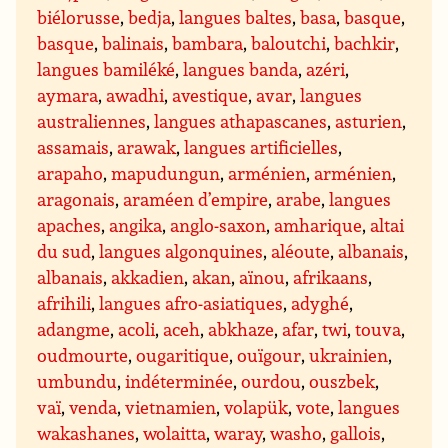
biélorusse
,
bedja
,
langues baltes
,
basa
,
basque
,
basque
,
balinais
,
bambara
,
baloutchi
,
bachkir
,
langues bamiléké
,
langues banda
,
azéri
,
aymara
,
awadhi
,
avestique
,
avar
,
langues
australiennes
,
langues athapascanes
,
asturien
,
assamais
,
arawak
,
langues artificielles
,
arapaho
,
mapudungun
,
arménien
,
arménien
,
aragonais
,
araméen d’empire
,
arabe
,
langues
apaches
,
angika
,
anglo-saxon
,
amharique
,
altai
du sud
,
langues algonquines
,
aléoute
,
albanais
,
albanais
,
akkadien
,
akan
,
aïnou
,
afrikaans
,
afrihili
,
langues afro-asiatiques
,
adyghé
,
adangme
,
acoli
,
aceh
,
abkhaze
,
afar
,
twi
,
touva
,
oudmourte
,
ougaritique
,
ouïgour
,
ukrainien
,
umbundu
,
indéterminée
,
ourdou
,
ouszbek
,
vaï
,
venda
,
vietnamien
,
volapük
,
vote
,
langues
wakashanes
,
wolaitta
,
waray
,
washo
,
gallois
,