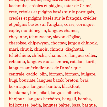
kachoube
,
créoles et pidgins
,
tatar de Crimé
,
cree
,
créoles et pidgins basés sur le portugais
,
créoles et pidgins basés sur le français
,
créoles
et pidgins basés sur l’anglais
,
corse
,
cornique
,
copte
,
monténégrin
,
langues chames
,
cheyenne
,
tchouvache
,
slavon d’église
,
cherokee
,
chipewyan
,
choctaw
,
jargon chinook
,
mari
,
chuuk
,
chinois
,
chinois
,
djaghataï
,
tchétchène
,
chibcha
,
chamorro
,
langues celtes
,
cebuano
,
langues caucasiennes
,
catalan
,
karib
,
langues amérindiennes de l’Amérique
centrale
,
caddo
,
blin
,
birman
,
birman
,
bulgare
,
bugi
,
bouriate
,
langues batak
,
breton
,
braj
,
bosniaque
,
langues bantou
,
blackfoot
,
bichlamar
,
bini
,
bikol
,
langues biharis
,
bhojpuri
,
langues berbères
,
bengali
,
bemba
,
biélorusse
,
bedja
,
langues baltes
,
basa
,
basque
,