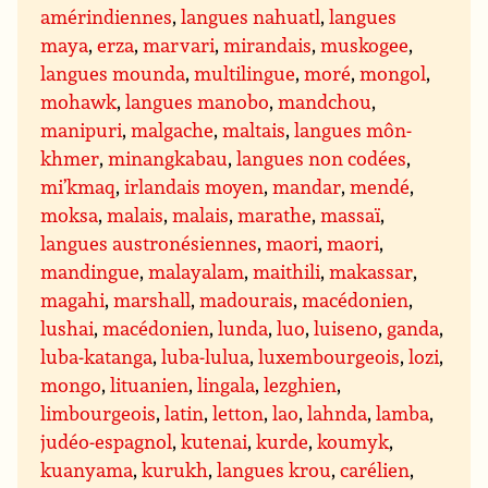
amérindiennes
,
langues nahuatl
,
langues
maya
,
erza
,
marvari
,
mirandais
,
muskogee
,
langues mounda
,
multilingue
,
moré
,
mongol
,
mohawk
,
langues manobo
,
mandchou
,
manipuri
,
malgache
,
maltais
,
langues môn-
khmer
,
minangkabau
,
langues non codées
,
mi’kmaq
,
irlandais moyen
,
mandar
,
mendé
,
moksa
,
malais
,
malais
,
marathe
,
massaï
,
langues austronésiennes
,
maori
,
maori
,
mandingue
,
malayalam
,
maithili
,
makassar
,
magahi
,
marshall
,
madourais
,
macédonien
,
lushai
,
macédonien
,
lunda
,
luo
,
luiseno
,
ganda
,
luba-katanga
,
luba-lulua
,
luxembourgeois
,
lozi
,
mongo
,
lituanien
,
lingala
,
lezghien
,
limbourgeois
,
latin
,
letton
,
lao
,
lahnda
,
lamba
,
judéo-espagnol
,
kutenai
,
kurde
,
koumyk
,
kuanyama
,
kurukh
,
langues krou
,
carélien
,