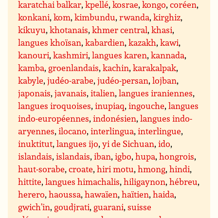
karatchai balkar
,
kpellé
,
kosrae
,
kongo
,
coréen
,
konkani
,
kom
,
kimbundu
,
rwanda
,
kirghiz
,
kikuyu
,
khotanais
,
khmer central
,
khasi
,
langues khoïsan
,
kabardien
,
kazakh
,
kawi
,
kanouri
,
kashmiri
,
langues karen
,
kannada
,
kamba
,
groenlandais
,
kachin
,
karakalpak
,
kabyle
,
judéo-arabe
,
judéo-persan
,
lojban
,
japonais
,
javanais
,
italien
,
langues iraniennes
,
langues iroquoises
,
inupiaq
,
ingouche
,
langues
indo-européennes
,
indonésien
,
langues indo-
aryennes
,
ilocano
,
interlingua
,
interlingue
,
inuktitut
,
langues ijo
,
yi de Sichuan
,
ido
,
islandais
,
islandais
,
iban
,
igbo
,
hupa
,
hongrois
,
haut-sorabe
,
croate
,
hiri motu
,
hmong
,
hindi
,
hittite
,
langues himachalis
,
hiligaynon
,
hébreu
,
herero
,
haoussa
,
hawaïen
,
haïtien
,
haida
,
gwich’in
,
goudjrati
,
guarani
,
suisse