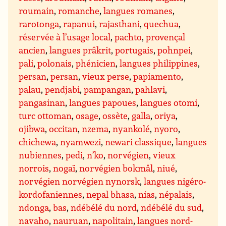
roumain
,
romanche
,
langues romanes
,
rarotonga
,
rapanui
,
rajasthani
,
quechua
,
réservée à l’usage local
,
pachto
,
provençal
ancien
,
langues prâkrit
,
portugais
,
pohnpei
,
pali
,
polonais
,
phénicien
,
langues philippines
,
persan
,
persan
,
vieux perse
,
papiamento
,
palau
,
pendjabi
,
pampangan
,
pahlavi
,
pangasinan
,
langues papoues
,
langues otomi
,
turc ottoman
,
osage
,
ossète
,
galla
,
oriya
,
ojibwa
,
occitan
,
nzema
,
nyankolé
,
nyoro
,
chichewa
,
nyamwezi
,
newari classique
,
langues
nubiennes
,
pedi
,
n’ko
,
norvégien
,
vieux
norrois
,
nogaï
,
norvégien bokmål
,
niué
,
norvégien norvégien nynorsk
,
langues nigéro-
kordofaniennes
,
nepal bhasa
,
nias
,
népalais
,
ndonga
,
bas
,
ndébélé du nord
,
ndébélé du sud
,
navaho
,
nauruan
,
napolitain
,
langues nord-