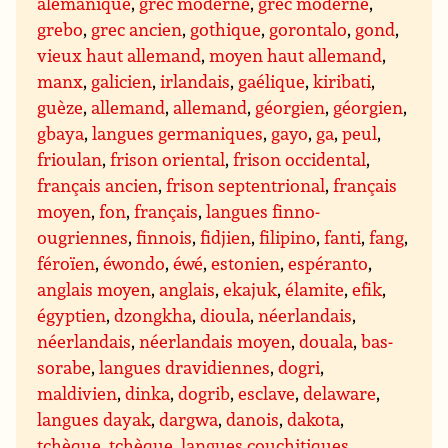
alémanique
,
grec moderne
,
grec moderne
,
grebo
,
grec ancien
,
gothique
,
gorontalo
,
gond
,
vieux haut allemand
,
moyen haut allemand
,
manx
,
galicien
,
irlandais
,
gaélique
,
kiribati
,
guèze
,
allemand
,
allemand
,
géorgien
,
géorgien
,
gbaya
,
langues germaniques
,
gayo
,
ga
,
peul
,
frioulan
,
frison oriental
,
frison occidental
,
français ancien
,
frison septentrional
,
français
moyen
,
fon
,
français
,
langues finno-
ougriennes
,
finnois
,
fidjien
,
filipino
,
fanti
,
fang
,
féroïen
,
éwondo
,
éwé
,
estonien
,
espéranto
,
anglais moyen
,
anglais
,
ekajuk
,
élamite
,
efik
,
égyptien
,
dzongkha
,
dioula
,
néerlandais
,
néerlandais
,
néerlandais moyen
,
douala
,
bas-
sorabe
,
langues dravidiennes
,
dogri
,
maldivien
,
dinka
,
dogrib
,
esclave
,
delaware
,
langues dayak
,
dargwa
,
danois
,
dakota
,
tchèque
,
tchèque
,
langues couchitiques
,