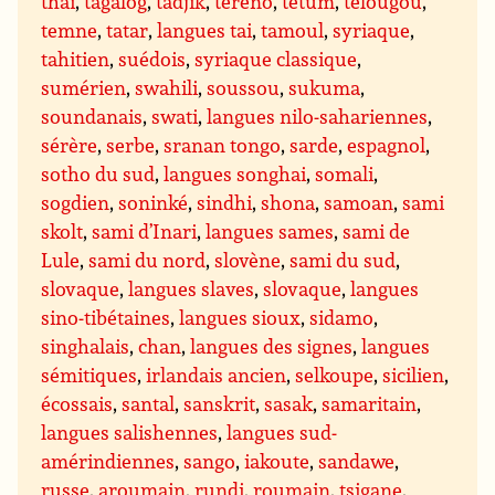
thaï
,
tagalog
,
tadjik
,
tereno
,
tetum
,
télougou
,
temne
,
tatar
,
langues tai
,
tamoul
,
syriaque
,
tahitien
,
suédois
,
syriaque classique
,
sumérien
,
swahili
,
soussou
,
sukuma
,
soundanais
,
swati
,
langues nilo-sahariennes
,
sérère
,
serbe
,
sranan tongo
,
sarde
,
espagnol
,
sotho du sud
,
langues songhai
,
somali
,
sogdien
,
soninké
,
sindhi
,
shona
,
samoan
,
sami
skolt
,
sami d’Inari
,
langues sames
,
sami de
Lule
,
sami du nord
,
slovène
,
sami du sud
,
slovaque
,
langues slaves
,
slovaque
,
langues
sino-tibétaines
,
langues sioux
,
sidamo
,
singhalais
,
chan
,
langues des signes
,
langues
sémitiques
,
irlandais ancien
,
selkoupe
,
sicilien
,
écossais
,
santal
,
sanskrit
,
sasak
,
samaritain
,
langues salishennes
,
langues sud-
amérindiennes
,
sango
,
iakoute
,
sandawe
,
russe
,
aroumain
,
rundi
,
roumain
,
tsigane
,