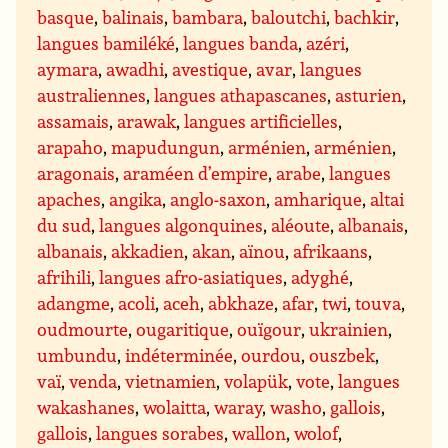
basque
,
balinais
,
bambara
,
baloutchi
,
bachkir
,
langues bamiléké
,
langues banda
,
azéri
,
aymara
,
awadhi
,
avestique
,
avar
,
langues
australiennes
,
langues athapascanes
,
asturien
,
assamais
,
arawak
,
langues artificielles
,
arapaho
,
mapudungun
,
arménien
,
arménien
,
aragonais
,
araméen d’empire
,
arabe
,
langues
apaches
,
angika
,
anglo-saxon
,
amharique
,
altai
du sud
,
langues algonquines
,
aléoute
,
albanais
,
albanais
,
akkadien
,
akan
,
aïnou
,
afrikaans
,
afrihili
,
langues afro-asiatiques
,
adyghé
,
adangme
,
acoli
,
aceh
,
abkhaze
,
afar
,
twi
,
touva
,
oudmourte
,
ougaritique
,
ouïgour
,
ukrainien
,
umbundu
,
indéterminée
,
ourdou
,
ouszbek
,
vaï
,
venda
,
vietnamien
,
volapük
,
vote
,
langues
wakashanes
,
wolaitta
,
waray
,
washo
,
gallois
,
gallois
,
langues sorabes
,
wallon
,
wolof
,