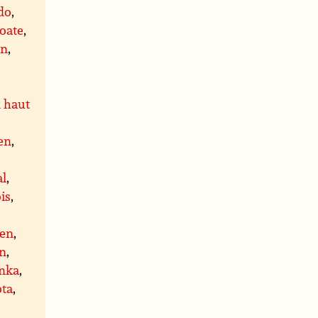
do
,
oate
,
on
,
 haut
en
,
al
,
is
,
ien
,
en
,
inka
,
ota
,