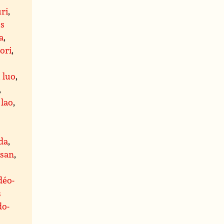
ri
,
es
a
,
ori
,
,
luo
,
,
,
lao
,
da
,
ïsan
,
déo-
s
do-