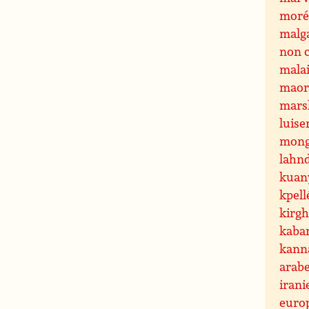
mor
malg
non 
mala
maor
mars
luise
mon
lahn
kuan
kpell
kirgh
kaba
kann
arab
iran
euro