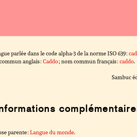
gue parlée dans le code alpha-3 de la norme ISO 639 :
ca
commun anglais :
Caddo
; nom commun français :
caddo
.
Sambuc éd
Informations complémentaire
se parente :
Langue du monde
.