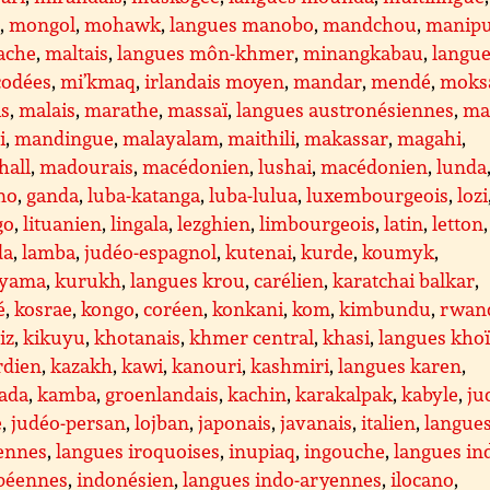
é
,
mongol
,
mohawk
,
langues manobo
,
mandchou
,
manipu
ache
,
maltais
,
langues môn-khmer
,
minangkabau
,
langu
codées
,
mi’kmaq
,
irlandais moyen
,
mandar
,
mendé
,
moks
is
,
malais
,
marathe
,
massaï
,
langues austronésiennes
,
ma
i
,
mandingue
,
malayalam
,
maithili
,
makassar
,
magahi
,
hall
,
madourais
,
macédonien
,
lushai
,
macédonien
,
lunda
no
,
ganda
,
luba-katanga
,
luba-lulua
,
luxembourgeois
,
lozi
go
,
lituanien
,
lingala
,
lezghien
,
limbourgeois
,
latin
,
letton
da
,
lamba
,
judéo-espagnol
,
kutenai
,
kurde
,
koumyk
,
yama
,
kurukh
,
langues krou
,
carélien
,
karatchai balkar
,
é
,
kosrae
,
kongo
,
coréen
,
konkani
,
kom
,
kimbundu
,
rwan
iz
,
kikuyu
,
khotanais
,
khmer central
,
khasi
,
langues kho
rdien
,
kazakh
,
kawi
,
kanouri
,
kashmiri
,
langues karen
,
ada
,
kamba
,
groenlandais
,
kachin
,
karakalpak
,
kabyle
,
ju
e
,
judéo-persan
,
lojban
,
japonais
,
javanais
,
italien
,
langue
iennes
,
langues iroquoises
,
inupiaq
,
ingouche
,
langues in
péennes
,
indonésien
,
langues indo-aryennes
,
ilocano
,