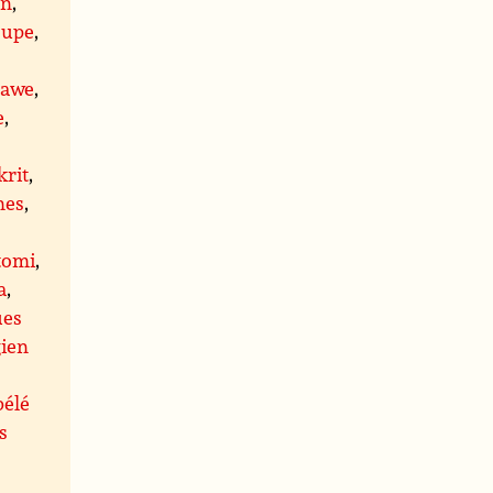
an
,
oupe
,
dawe
,
e
,
krit
,
nes
,
tomi
,
a
,
ues
ien
bélé
s