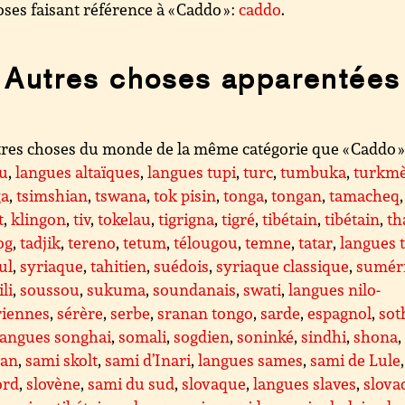
ses faisant référence à « Caddo » :
caddo
.
Autres choses apparentées
res choses du monde de la même catégorie que « Caddo » 
lu
,
langues altaïques
,
langues tupi
,
turc
,
tumbuka
,
turkm
ga
,
tsimshian
,
tswana
,
tok pisin
,
tonga
,
tongan
,
tamacheq
,
t
,
klingon
,
tiv
,
tokelau
,
tigrigna
,
tigré
,
tibétain
,
tibétain
,
th
og
,
tadjik
,
tereno
,
tetum
,
télougou
,
temne
,
tatar
,
langues t
ul
,
syriaque
,
tahitien
,
suédois
,
syriaque classique
,
sumér
li
,
soussou
,
sukuma
,
soundanais
,
swati
,
langues nilo-
riennes
,
sérère
,
serbe
,
sranan tongo
,
sarde
,
espagnol
,
sot
langues songhai
,
somali
,
sogdien
,
soninké
,
sindhi
,
shona
,
an
,
sami skolt
,
sami d’Inari
,
langues sames
,
sami de Lule
ord
,
slovène
,
sami du sud
,
slovaque
,
langues slaves
,
slova