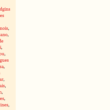
idgins
es
inois
,
uano
,
de
i
,
tou
,
ngues
sa
,
s
ar
,
ais
,
n
,
es
,
ines
,