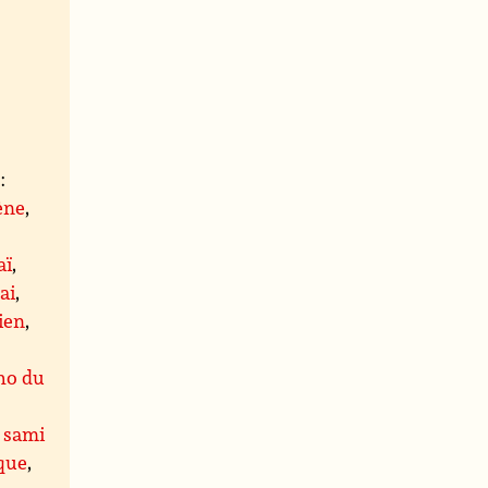
:
ène
,
aï
,
ai
,
ien
,
ho du
,
sami
que
,