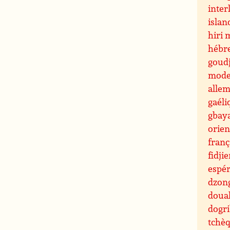
inter
islan
hiri 
hébr
goudj
mode
alle
gaéli
gbay
orien
fran
fidji
espé
dzon
doua
dogr
tchè