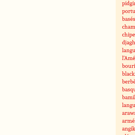
pidgi
portu
basés
cham
chip
djagh
lang
l’Amé
bouri
black
berb
basq
bami
langu
araw
armé
angi