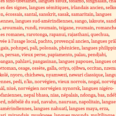
es sino-tibétaines
,
langues sioux
,
sidamo
,
singhalais
,
ch
es des signes
,
langues sémitiques
,
irlandais ancien
,
selk
en
,
écossais
,
santal
,
sanskrit
,
sasak
,
samaritain
,
langues
shennes
,
langues sud-amérindiennes
,
sango
,
iakoute
,
san
e
,
aroumain
,
rundi
,
roumain
,
tsigane
,
roumain
,
romanch
ues romanes
,
rarotonga
,
rapanui
,
rajasthani
,
quechua
,
vée à l’usage local
,
pachto
,
provençal ancien
,
langues prâ
gais
,
pohnpei
,
pali
,
polonais
,
phénicien
,
langues philippi
an
,
persan
,
vieux perse
,
papiamento
,
palau
,
pendjabi
,
angan
,
pahlavi
,
pangasinan
,
langues papoues
,
langues o
 ottoman
,
osage
,
ossète
,
galla
,
oriya
,
ojibwa
,
occitan
,
nzem
kolé
,
nyoro
,
chichewa
,
nyamwezi
,
newari classique
,
lang
ennes
,
pedi
,
n’ko
,
norvégien
,
vieux norrois
,
nogaï
,
norvég
ål
,
niué
,
norvégien norvégien nynorsk
,
langues nigéro-
ofaniennes
,
nepal bhasa
,
nias
,
népalais
,
ndonga
,
bas
,
ndé
ord
,
ndébélé du sud
,
navaho
,
nauruan
,
napolitain
,
langue
-amérindiennes
,
langues nahuatl
,
langues maya
,
erza
,
ari
,
mirandais
,
muskogee
,
langues mounda
,
multilingue
,