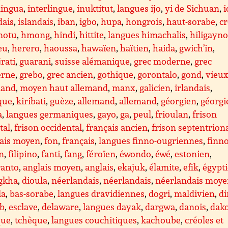
lingua
,
interlingue
,
inuktitut
,
langues ijo
,
yi de Sichuan
,
i
dais
,
islandais
,
iban
,
igbo
,
hupa
,
hongrois
,
haut-sorabe
,
cr
motu
,
hmong
,
hindi
,
hittite
,
langues himachalis
,
hiligayn
eu
,
herero
,
haoussa
,
hawaïen
,
haïtien
,
haida
,
gwich’in
,
rati
,
guarani
,
suisse alémanique
,
grec moderne
,
grec
rne
,
grebo
,
grec ancien
,
gothique
,
gorontalo
,
gond
,
vieux
mand
,
moyen haut allemand
,
manx
,
galicien
,
irlandais
,
que
,
kiribati
,
guèze
,
allemand
,
allemand
,
géorgien
,
géorgi
a
,
langues germaniques
,
gayo
,
ga
,
peul
,
frioulan
,
frison
tal
,
frison occidental
,
français ancien
,
frison septentrion
çais moyen
,
fon
,
français
,
langues finno-ougriennes
,
finno
en
,
filipino
,
fanti
,
fang
,
féroïen
,
éwondo
,
éwé
,
estonien
,
ranto
,
anglais moyen
,
anglais
,
ekajuk
,
élamite
,
efik
,
égypt
gkha
,
dioula
,
néerlandais
,
néerlandais
,
néerlandais moy
la
,
bas-sorabe
,
langues dravidiennes
,
dogri
,
maldivien
,
d
ib
,
esclave
,
delaware
,
langues dayak
,
dargwa
,
danois
,
dak
que
,
tchèque
,
langues couchitiques
,
kachoube
,
créoles et