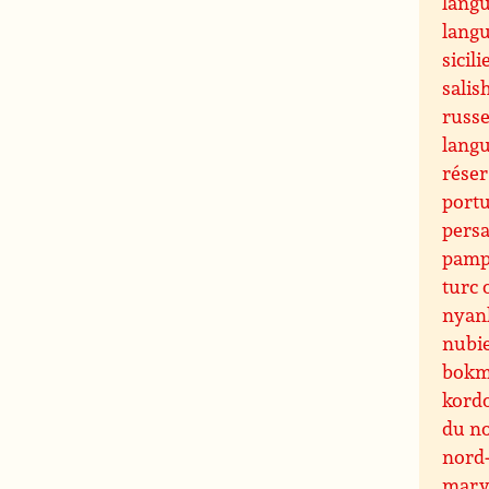
langu
langu
sicili
sali
russ
lang
réser
portu
pers
pamp
turc
nyan
nubi
bokm
kord
du n
nord
marv