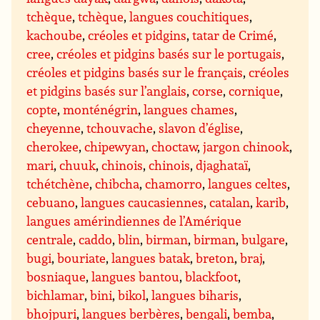
tchèque
,
tchèque
,
langues couchitiques
,
kachoube
,
créoles et pidgins
,
tatar de Crimé
,
cree
,
créoles et pidgins basés sur le portugais
,
créoles et pidgins basés sur le français
,
créoles
et pidgins basés sur l’anglais
,
corse
,
cornique
,
copte
,
monténégrin
,
langues chames
,
cheyenne
,
tchouvache
,
slavon d’église
,
cherokee
,
chipewyan
,
choctaw
,
jargon chinook
,
mari
,
chuuk
,
chinois
,
chinois
,
djaghataï
,
tchétchène
,
chibcha
,
chamorro
,
langues celtes
,
cebuano
,
langues caucasiennes
,
catalan
,
karib
,
langues amérindiennes de l’Amérique
centrale
,
caddo
,
blin
,
birman
,
birman
,
bulgare
,
bugi
,
bouriate
,
langues batak
,
breton
,
braj
,
bosniaque
,
langues bantou
,
blackfoot
,
bichlamar
,
bini
,
bikol
,
langues biharis
,
bhojpuri
,
langues berbères
,
bengali
,
bemba
,