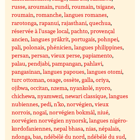
russe
,
aroumain
,
rundi
,
roumain
,
tsigane
,
roumain
,
romanche
,
langues romanes
,
rarotonga
,
rapanui
,
rajasthani
,
quechua
,
réservée à l’usage local
,
pachto
,
provençal
ancien
,
langues prâkrit
,
portugais
,
pohnpei
,
pali
,
polonais
,
phénicien
,
langues philippines
,
persan
,
persan
,
vieux perse
,
papiamento
,
palau
,
pendjabi
,
pampangan
,
pahlavi
,
pangasinan
,
langues papoues
,
langues otomi
,
turc ottoman
,
osage
,
ossète
,
galla
,
oriya
,
ojibwa
,
occitan
,
nzema
,
nyankolé
,
nyoro
,
chichewa
,
nyamwezi
,
newari classique
,
langues
nubiennes
,
pedi
,
n’ko
,
norvégien
,
vieux
norrois
,
nogaï
,
norvégien bokmål
,
niué
,
norvégien norvégien nynorsk
,
langues nigéro-
kordofaniennes
,
nepal bhasa
,
nias
,
népalais
,
ndonga
,
bas
,
ndébélé du nord
,
ndébélé du sud
,