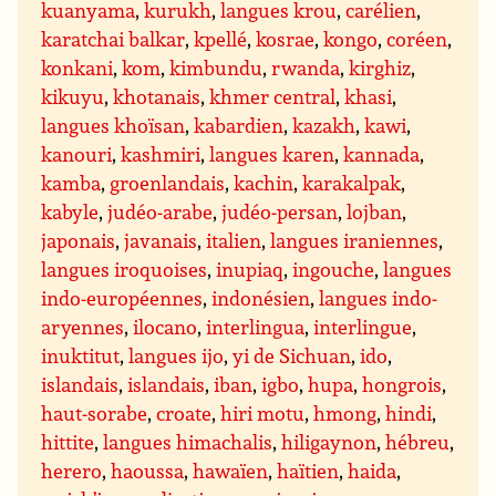
kuanyama
,
kurukh
,
langues krou
,
carélien
,
karatchai balkar
,
kpellé
,
kosrae
,
kongo
,
coréen
,
konkani
,
kom
,
kimbundu
,
rwanda
,
kirghiz
,
kikuyu
,
khotanais
,
khmer central
,
khasi
,
langues khoïsan
,
kabardien
,
kazakh
,
kawi
,
kanouri
,
kashmiri
,
langues karen
,
kannada
,
kamba
,
groenlandais
,
kachin
,
karakalpak
,
kabyle
,
judéo-arabe
,
judéo-persan
,
lojban
,
japonais
,
javanais
,
italien
,
langues iraniennes
,
langues iroquoises
,
inupiaq
,
ingouche
,
langues
indo-européennes
,
indonésien
,
langues indo-
aryennes
,
ilocano
,
interlingua
,
interlingue
,
inuktitut
,
langues ijo
,
yi de Sichuan
,
ido
,
islandais
,
islandais
,
iban
,
igbo
,
hupa
,
hongrois
,
haut-sorabe
,
croate
,
hiri motu
,
hmong
,
hindi
,
hittite
,
langues himachalis
,
hiligaynon
,
hébreu
,
herero
,
haoussa
,
hawaïen
,
haïtien
,
haida
,