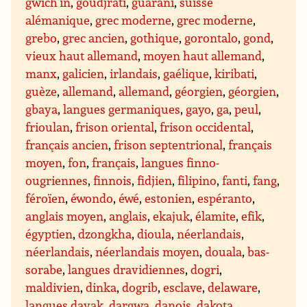
gwich’in
,
goudjrati
,
guarani
,
suisse
alémanique
,
grec moderne
,
grec moderne
,
grebo
,
grec ancien
,
gothique
,
gorontalo
,
gond
,
vieux haut allemand
,
moyen haut allemand
,
manx
,
galicien
,
irlandais
,
gaélique
,
kiribati
,
guèze
,
allemand
,
allemand
,
géorgien
,
géorgien
,
gbaya
,
langues germaniques
,
gayo
,
ga
,
peul
,
frioulan
,
frison oriental
,
frison occidental
,
français ancien
,
frison septentrional
,
français
moyen
,
fon
,
français
,
langues finno-
ougriennes
,
finnois
,
fidjien
,
filipino
,
fanti
,
fang
,
féroïen
,
éwondo
,
éwé
,
estonien
,
espéranto
,
anglais moyen
,
anglais
,
ekajuk
,
élamite
,
efik
,
égyptien
,
dzongkha
,
dioula
,
néerlandais
,
néerlandais
,
néerlandais moyen
,
douala
,
bas-
sorabe
,
langues dravidiennes
,
dogri
,
maldivien
,
dinka
,
dogrib
,
esclave
,
delaware
,
langues dayak
,
dargwa
,
danois
,
dakota
,