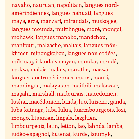
navaho
,
nauruan
,
napolitain
,
langues nord-
amérindiennes
,
langues nahuatl
,
langues
maya
,
erza
,
marvari
,
mirandais
,
muskogee
,
langues mounda
,
multilingue
,
moré
,
mongol
,
mohawk
,
langues manobo
,
mandchou
,
manipuri
,
malgache
,
maltais
,
langues môn-
khmer
,
minangkabau
,
langues non codées
,
mi’kmaq
,
irlandais moyen
,
mandar
,
mendé
,
moksa
,
malais
,
malais
,
marathe
,
massaï
,
langues austronésiennes
,
maori
,
maori
,
mandingue
,
malayalam
,
maithili
,
makassar
,
magahi
,
marshall
,
madourais
,
macédonien
,
lushai
,
macédonien
,
lunda
,
luo
,
luiseno
,
ganda
,
luba-katanga
,
luba-lulua
,
luxembourgeois
,
lozi
,
mongo
,
lituanien
,
lingala
,
lezghien
,
limbourgeois
,
latin
,
letton
,
lao
,
lahnda
,
lamba
,
judéo-espagnol
,
kutenai
,
kurde
,
koumyk
,