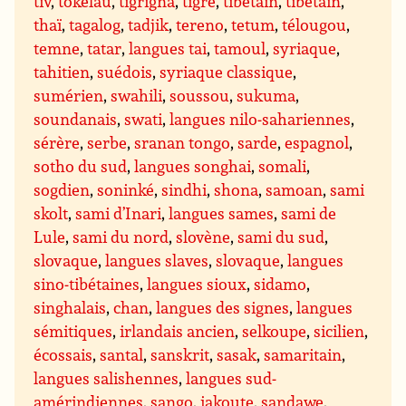
tiv
,
tokelau
,
tigrigna
,
tigré
,
tibétain
,
tibétain
,
thaï
,
tagalog
,
tadjik
,
tereno
,
tetum
,
télougou
,
temne
,
tatar
,
langues tai
,
tamoul
,
syriaque
,
tahitien
,
suédois
,
syriaque classique
,
sumérien
,
swahili
,
soussou
,
sukuma
,
soundanais
,
swati
,
langues nilo-sahariennes
,
sérère
,
serbe
,
sranan tongo
,
sarde
,
espagnol
,
sotho du sud
,
langues songhai
,
somali
,
sogdien
,
soninké
,
sindhi
,
shona
,
samoan
,
sami
skolt
,
sami d’Inari
,
langues sames
,
sami de
Lule
,
sami du nord
,
slovène
,
sami du sud
,
slovaque
,
langues slaves
,
slovaque
,
langues
sino-tibétaines
,
langues sioux
,
sidamo
,
singhalais
,
chan
,
langues des signes
,
langues
sémitiques
,
irlandais ancien
,
selkoupe
,
sicilien
,
écossais
,
santal
,
sanskrit
,
sasak
,
samaritain
,
langues salishennes
,
langues sud-
amérindiennes
,
sango
,
iakoute
,
sandawe
,