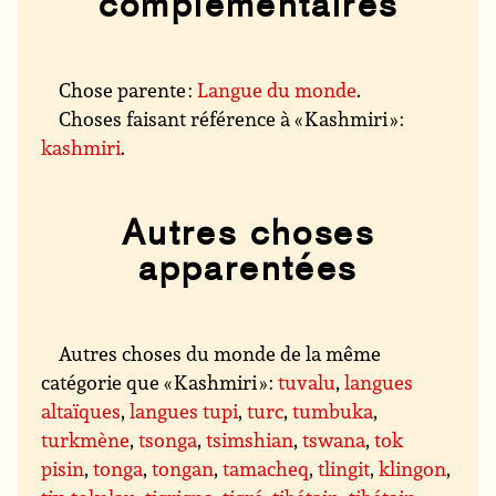
complémentaires
Chose parente :
Langue du monde
.
Choses faisant référence à « Kashmiri » :
kashmiri
.
Autres choses
apparentées
Autres choses du monde de la même
catégorie que « Kashmiri » :
tuvalu
,
langues
altaïques
,
langues tupi
,
turc
,
tumbuka
,
turkmène
,
tsonga
,
tsimshian
,
tswana
,
tok
pisin
,
tonga
,
tongan
,
tamacheq
,
tlingit
,
klingon
,