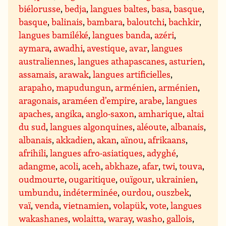
biélorusse
,
bedja
,
langues baltes
,
basa
,
basque
,
basque
,
balinais
,
bambara
,
baloutchi
,
bachkir
,
langues bamiléké
,
langues banda
,
azéri
,
aymara
,
awadhi
,
avestique
,
avar
,
langues
australiennes
,
langues athapascanes
,
asturien
,
assamais
,
arawak
,
langues artificielles
,
arapaho
,
mapudungun
,
arménien
,
arménien
,
aragonais
,
araméen d’empire
,
arabe
,
langues
apaches
,
angika
,
anglo-saxon
,
amharique
,
altai
du sud
,
langues algonquines
,
aléoute
,
albanais
,
albanais
,
akkadien
,
akan
,
aïnou
,
afrikaans
,
afrihili
,
langues afro-asiatiques
,
adyghé
,
adangme
,
acoli
,
aceh
,
abkhaze
,
afar
,
twi
,
touva
,
oudmourte
,
ougaritique
,
ouïgour
,
ukrainien
,
umbundu
,
indéterminée
,
ourdou
,
ouszbek
,
vaï
,
venda
,
vietnamien
,
volapük
,
vote
,
langues
wakashanes
,
wolaitta
,
waray
,
washo
,
gallois
,