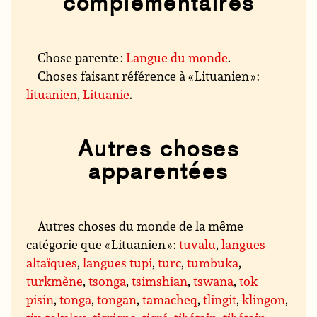
complémentaires
Chose parente :
Langue du monde
.
Choses faisant référence à « Lituanien » :
lituanien
,
Lituanie
.
Autres choses
apparentées
Autres choses du monde de la même
catégorie que « Lituanien » :
tuvalu
,
langues
altaïques
,
langues tupi
,
turc
,
tumbuka
,
turkmène
,
tsonga
,
tsimshian
,
tswana
,
tok
pisin
,
tonga
,
tongan
,
tamacheq
,
tlingit
,
klingon
,