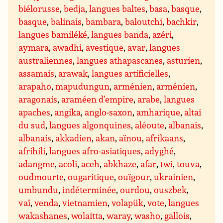
biélorusse
,
bedja
,
langues baltes
,
basa
,
basque
,
basque
,
balinais
,
bambara
,
baloutchi
,
bachkir
,
langues bamiléké
,
langues banda
,
azéri
,
aymara
,
awadhi
,
avestique
,
avar
,
langues
australiennes
,
langues athapascanes
,
asturien
,
assamais
,
arawak
,
langues artificielles
,
arapaho
,
mapudungun
,
arménien
,
arménien
,
aragonais
,
araméen d’empire
,
arabe
,
langues
apaches
,
angika
,
anglo-saxon
,
amharique
,
altai
du sud
,
langues algonquines
,
aléoute
,
albanais
,
albanais
,
akkadien
,
akan
,
aïnou
,
afrikaans
,
afrihili
,
langues afro-asiatiques
,
adyghé
,
adangme
,
acoli
,
aceh
,
abkhaze
,
afar
,
twi
,
touva
,
oudmourte
,
ougaritique
,
ouïgour
,
ukrainien
,
umbundu
,
indéterminée
,
ourdou
,
ouszbek
,
vaï
,
venda
,
vietnamien
,
volapük
,
vote
,
langues
wakashanes
,
wolaitta
,
waray
,
washo
,
gallois
,