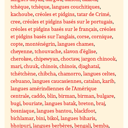
tchèque
,
tchèque
,
langues couchitiques
,
kachoube
,
créoles et pidgins
,
tatar de Crimé
,
cree
,
créoles et pidgins basés sur le portugais
,
créoles et pidgins basés sur le français
,
créoles
et pidgins basés sur l’anglais
,
corse
,
cornique
,
copte
,
monténégrin
,
langues chames
,
cheyenne
,
tchouvache
,
slavon d’église
,
cherokee
,
chipewyan
,
choctaw
,
jargon chinook
,
mari
,
chuuk
,
chinois
,
chinois
,
djaghataï
,
tchétchène
,
chibcha
,
chamorro
,
langues celtes
,
cebuano
,
langues caucasiennes
,
catalan
,
karib
,
langues amérindiennes de l’Amérique
centrale
,
caddo
,
blin
,
birman
,
birman
,
bulgare
,
bugi
,
bouriate
,
langues batak
,
breton
,
braj
,
bosniaque
,
langues bantou
,
blackfoot
,
bichlamar
,
bini
,
bikol
,
langues biharis
,
bhojpuri
,
langues berbères
,
bengali
,
bemba
,