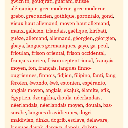
gwich’in
,
goudjrati
,
guarani
,
suisse
alémanique
,
grec moderne
,
grec moderne
,
grebo
,
grec ancien
,
gothique
,
gorontalo
,
gond
,
vieux haut allemand
,
moyen haut allemand
,
manx
,
galicien
,
irlandais
,
gaélique
,
kiribati
,
guèze
,
allemand
,
allemand
,
géorgien
,
géorgien
,
gbaya
,
langues germaniques
,
gayo
,
ga
,
peul
,
frioulan
,
frison oriental
,
frison occidental
,
français ancien
,
frison septentrional
,
français
moyen
,
fon
,
français
,
langues finno-
ougriennes
,
finnois
,
fidjien
,
filipino
,
fanti
,
fang
,
féroïen
,
éwondo
,
éwé
,
estonien
,
espéranto
,
anglais moyen
,
anglais
,
ekajuk
,
élamite
,
efik
,
égyptien
,
dzongkha
,
dioula
,
néerlandais
,
néerlandais
,
néerlandais moyen
,
douala
,
bas-
sorabe
,
langues dravidiennes
,
dogri
,
maldivien
,
dinka
,
dogrib
,
esclave
,
delaware
,
langues dayak
,
dargwa
,
danois
,
dakota
,