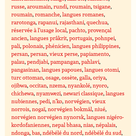
russe
,
aroumain
,
rundi
,
roumain
,
tsigane
,
roumain
,
romanche
,
langues romanes
,
rarotonga
,
rapanui
,
rajasthani
,
quechua
,
réservée à l’usage local
,
pachto
,
provençal
ancien
,
langues prâkrit
,
portugais
,
pohnpei
,
pali
,
polonais
,
phénicien
,
langues philippines
,
persan
,
persan
,
vieux perse
,
papiamento
,
palau
,
pendjabi
,
pampangan
,
pahlavi
,
pangasinan
,
langues papoues
,
langues otomi
,
turc ottoman
,
osage
,
ossète
,
galla
,
oriya
,
ojibwa
,
occitan
,
nzema
,
nyankolé
,
nyoro
,
chichewa
,
nyamwezi
,
newari classique
,
langues
nubiennes
,
pedi
,
n’ko
,
norvégien
,
vieux
norrois
,
nogaï
,
norvégien bokmål
,
niué
,
norvégien norvégien nynorsk
,
langues nigéro-
kordofaniennes
,
nepal bhasa
,
nias
,
népalais
,
ndonga
,
bas
,
ndébélé du nord
,
ndébélé du sud
,