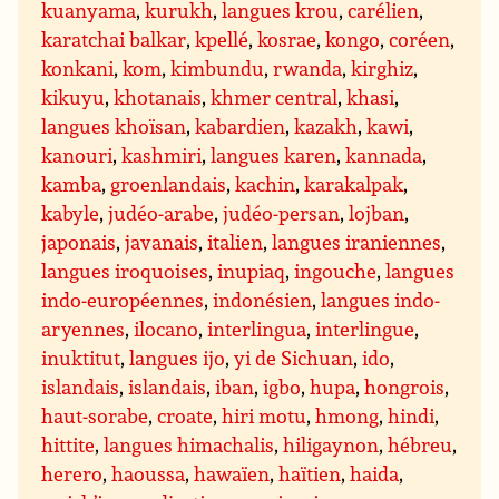
kuanyama
,
kurukh
,
langues krou
,
carélien
,
karatchai balkar
,
kpellé
,
kosrae
,
kongo
,
coréen
,
konkani
,
kom
,
kimbundu
,
rwanda
,
kirghiz
,
kikuyu
,
khotanais
,
khmer central
,
khasi
,
langues khoïsan
,
kabardien
,
kazakh
,
kawi
,
kanouri
,
kashmiri
,
langues karen
,
kannada
,
kamba
,
groenlandais
,
kachin
,
karakalpak
,
kabyle
,
judéo-arabe
,
judéo-persan
,
lojban
,
japonais
,
javanais
,
italien
,
langues iraniennes
,
langues iroquoises
,
inupiaq
,
ingouche
,
langues
indo-européennes
,
indonésien
,
langues indo-
aryennes
,
ilocano
,
interlingua
,
interlingue
,
inuktitut
,
langues ijo
,
yi de Sichuan
,
ido
,
islandais
,
islandais
,
iban
,
igbo
,
hupa
,
hongrois
,
haut-sorabe
,
croate
,
hiri motu
,
hmong
,
hindi
,
hittite
,
langues himachalis
,
hiligaynon
,
hébreu
,
herero
,
haoussa
,
hawaïen
,
haïtien
,
haida
,