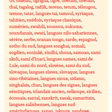
tiv
,
tokelau
,
tigrigna
,
tigré
,
tibétain
,
tibétain
,
thaï
,
tagalog
,
tadjik
,
tereno
,
tetum
,
télougou
,
temne
,
tatar
,
langues tai
,
tamoul
,
syriaque
,
tahitien
,
suédois
,
syriaque classique
,
sumérien
,
swahili
,
soussou
,
sukuma
,
soundanais
,
swati
,
langues nilo-sahariennes
,
sérère
,
serbe
,
sranan tongo
,
sarde
,
espagnol
,
sotho du sud
,
langues songhai
,
somali
,
sogdien
,
soninké
,
sindhi
,
shona
,
samoan
,
sami
skolt
,
sami d’Inari
,
langues sames
,
sami de
Lule
,
sami du nord
,
slovène
,
sami du sud
,
slovaque
,
langues slaves
,
slovaque
,
langues
sino-tibétaines
,
langues sioux
,
sidamo
,
singhalais
,
chan
,
langues des signes
,
langues
sémitiques
,
irlandais ancien
,
selkoupe
,
sicilien
,
écossais
,
santal
,
sanskrit
,
sasak
,
samaritain
,
langues salishennes
,
langues sud-
amérindiennes
,
sango
,
iakoute
,
sandawe
,