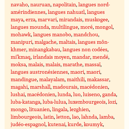
navaho
,
nauruan
,
napolitain
,
langues nord-
amérindiennes
,
langues nahuatl
,
langues
maya
,
erza
,
marvari
,
mirandais
,
muskogee
,
langues mounda
,
multilingue
,
moré
,
mongol
,
mohawk
,
langues manobo
,
mandchou
,
manipuri
,
malgache
,
maltais
,
langues môn-
khmer
,
minangkabau
,
langues non codées
,
mi’kmaq
,
irlandais moyen
,
mandar
,
mendé
,
moksa
,
malais
,
malais
,
marathe
,
massaï
,
langues austronésiennes
,
maori
,
maori
,
mandingue
,
malayalam
,
maithili
,
makassar
,
magahi
,
marshall
,
madourais
,
macédonien
,
lushai
,
macédonien
,
lunda
,
luo
,
luiseno
,
ganda
,
luba-katanga
,
luba-lulua
,
luxembourgeois
,
lozi
,
mongo
,
lituanien
,
lingala
,
lezghien
,
limbourgeois
,
latin
,
letton
,
lao
,
lahnda
,
lamba
,
judéo-espagnol
,
kutenai
,
kurde
,
koumyk
,